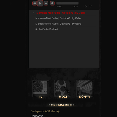
Budapest - A38 állóhajó
Darkways