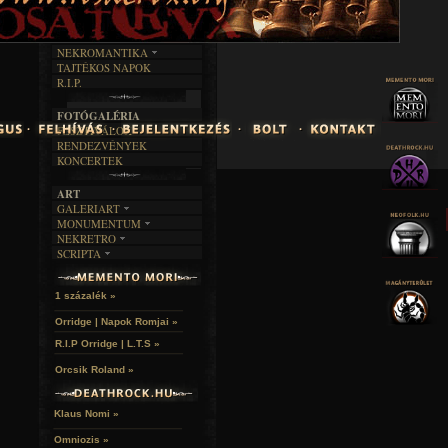
FEKETE HUMOR
FILM
FORDÍTÁSOK
KÉPES
MŰVÉSZET
DALSZÖVEGEK
RENDEZVÉNYEK
SZÖVEGES
ÍRÁSTÖRTÉNET
NEKROMANTIKA
TAJTÉKOS NAPOK
AKTUÁLIS
R.I.P.
A MÚLT
FOTÓGALÉRIA
FESZTIVÁLOK
RENDEZVÉNYEK
KONCERTEK
ART
GALERIART
MONUMENTUM
ARTGALERI
NEKRETRO
TEMETŐK
KÉPREGÉNYEK
SCRIPTA
SZUBKULT
TEMPLOMOK
LAKÁSKULTS
NOVELLÁK
FEKETE LYUK
VÁRAK
VERSEK
RELIKVIÁK
HELYEK
1 százalék »
HALÁLTÁNC
Orridge | Napok Romjai »
R.I.P Orridge | L.T.S »
Orcsik Roland »
Klaus Nomi »
Omniozis »