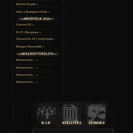
Kylmä Krypta »
Idles | Budapest Park »
Current 93 »
R.I.P | Bergman »
ClassicUs #4 | mix|cloud »
Morgue Ensemble »
Hamarosan... »
Hamarosan...
»
Hamarosan...
»
Hamarosan...
»