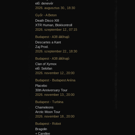
elő: denevér
2026. augusztus 30., 18:30
Győr - A Beton
Death Disco XIII
XTR Human, Blokkontroll
2026. szeptember 12., 07:15
Budapest - A38 állóhajó
Descartes a Kant
Zaj Prod.
2026. szeptember 22., 18:30
Budapest - A38 állóhajó
Clan of Xymox
elő: Selofan
2026. november 12., 20:00
Budapest - Budapest Aréna
Placebo
30th Anniversary Tour
2026. november 13., 20:00
Budapest - Turbina
Chameleons
Arctic Moon Tour
2026. november 18., 20:00
Budapest - Robot
Bragolin
+ Carellee