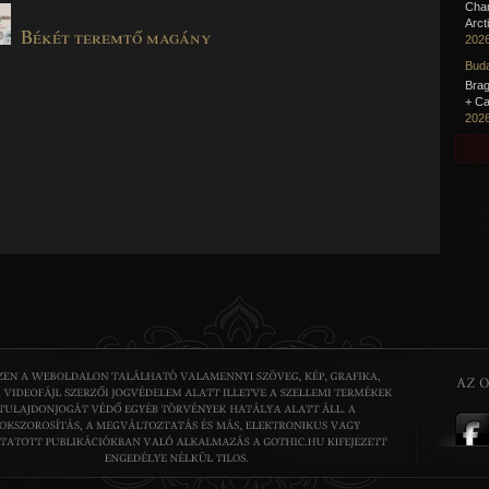
Cha
Arct
Békét teremtő magány
2026
Buda
Brag
+ Ca
2026