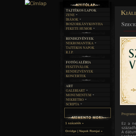
TAJTÉKOS LAPOK
Kiál
ZENE
ÍRÁSOK
EGYÜTTESEK
Szece
BOSZORKÁNYKONYHA
IRODALOM
INTERJÚK
FEKETE HUMOR
______
FILM
FORDÍTÁSOK
KÉPES
MŰVÉSZET
DALSZÖVEGEK
RENDEZVÉNYEK
SZÖVEGES
ÍRÁSTÖRTÉNET
NEKROMANTIKA
TAJTÉKOS NAPOK
AKTUÁLIS
R.I.P.
A MÚLT
FOTÓGALÉRIA
FESZTIVÁLOK
RENDEZVÉNYEK
KONCERTEK
ART
GALERIART
MONUMENTUM
ARTGALERI
NEKRETRO
TEMETŐK
KÉPREGÉNYEK
SCRIPTA
SZUBKULT
TEMPLOMOK
LAKÁSKULTS
NOVELLÁK
FEKETE LYUK
VÁRAK
Programo
VERSEK
RELIKVIÁK
HELYEK
HALÁLTÁNC
Ez a ne
1 százalék »
századf
Orridge | Napok Romjai »
A dátum