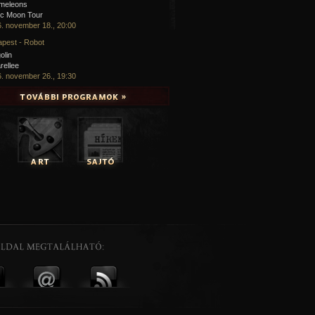
meleons
ic Moon Tour
. november 18., 20:00
pest - Robot
olin
rellee
. november 26., 19:30