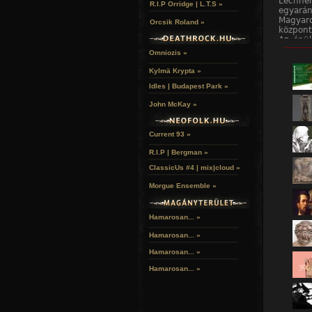
Lechner
R.I.P Orridge | L.T.S »
egyarán
Magyar
Orcsik Roland »
központ
Az épül
______
igazán.
Omniozis »
2026-ba
bővítjük
Kylmä Krypta »
Séták, 
Idles | Budapest Park »
naphoz
ugyana
John McKay »
kezdemé
nem eg
számára
Current 93 »
Várjuk
szecess
R.I.P | Bergman »
sétát, 
bekerül
ClassicUs #4 | mix|cloud »
Célunk,
dátum l
Morgue Ensemble »
ami eddi
Hamarosan... »
Hamarosan...
»
Hamarosan...
»
Hamarosan...
»