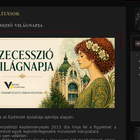
Jump to navigation
lítások
sszió világnapja
______________________________________________
k
az Építészet éjszakája ajánlója alapján.
mzetközi kezdeményezés 2013 óta hívja fel a figyelmet a
orduló egyik legkülönlegesebb művészeti irányzatára.
 sem véletlen: