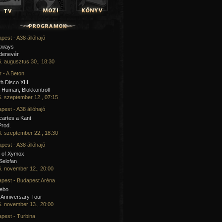
pest - A38 állóhajó
kways
 denevér
. augusztus 30., 18:30
 - A Beton
h Disco XIII
Human, Blokkontroll
. szeptember 12., 07:15
pest - A38 állóhajó
artes a Kant
Prod.
. szeptember 22., 18:30
pest - A38 állóhajó
 of Xymox
 Selofan
. november 12., 20:00
pest - Budapest Aréna
cebo
 Anniversary Tour
. november 13., 20:00
pest - Turbina