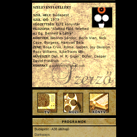
SZELEVÉNYI GELLÉRT
Budapest
SZÜL. HELY:
1973
SZÜL. IDŐ:
ELTE könyvtár
VÉGZETTSÉG:
"Alattad Föld, feletted
FILOZÓFIA:
az Ég, Benned a Létra"
Weöres Sándor, Boris Vian, Nick
KÖNYVEK:
Cave, Burgess, Hamvas Béla
Rosa Crvx, Rome, Sieben, Joy Division,
ZENE:
Rozz Williams, iLikeTrains stb.
Dalí, H. R. Giger, Dürer, Caspar
MŰVÉSZET:
David Friedrich
g.szelevenyi@gmail.com
KONTAKT:
Budapest - A38 állóhajó
Darkways