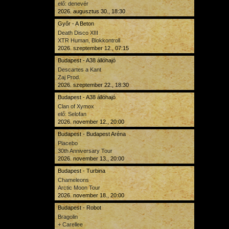
elő: denevér
2026. augusztus 30., 18:30
Győr - A Beton
Death Disco XIII
XTR Human, Blokkontroll
2026. szeptember 12., 07:15
Budapest - A38 állóhajó
Descartes a Kant
Zaj Prod.
2026. szeptember 22., 18:30
Budapest - A38 állóhajó
Clan of Xymox
elő: Selofan
2026. november 12., 20:00
Budapest - Budapest Aréna
Placebo
30th Anniversary Tour
2026. november 13., 20:00
Budapest - Turbina
Chameleons
Arctic Moon Tour
2026. november 18., 20:00
Budapest - Robot
Bragolin
+ Carellee