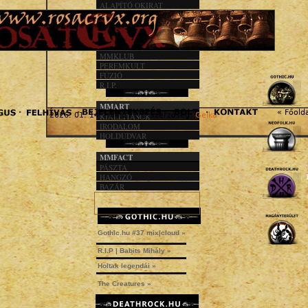
ALAPÍTÓ OKIRAT
KÖZHASZN. JEL.
1%
MMACT
MMKLUB
PEREMKULT
FÚZIÓ
R.I.P.
MMART
« Főold
2026. 01. 14. - 04:27 | © szerzőség:
Gelka
KIÁLLÍTÁSOK
IRODALOM
HOLDUDVAR
MMFACT
PÁSZTA
HANGZÓ
BAZÁR
Gothic.hu #37 mix|cloud »
R.I.P | Babits Mihály »
Holtak legendái »
The Creatures »