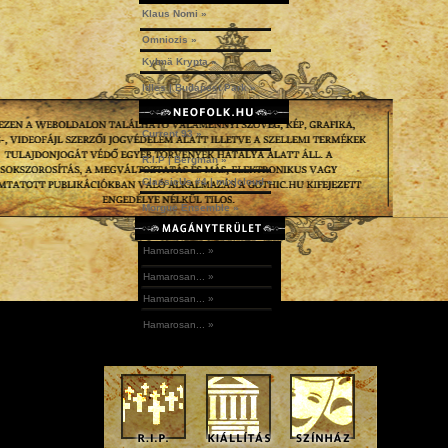
Klaus Nomi »
Omniozis »
Kylmä Krypta »
Idles | Budapest Park »
Current 93 »
R.I.P | Bergman »
ClassicUs #4 | mix|cloud »
Morgue Ensemble »
Hamarosan... »
Hamarosan... »
Hamarosan... »
Hamarosan... »