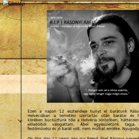
Jump to navigation
Ezen a napon 12 esztendeje hunyt el barátunk Ráso
Helvéciában a temetési szertartás után barátai és ho
körében búcsúztunk tőle a Helvécia sörözőben, háttérze
előadóiból válogattam. Ábel egyesületünk tagja, 
festőművész és jó barát volt, nem múlhat emléke. Nyugod
On this day 12 years ago our friend Ábel Rásonyi passed