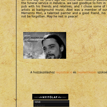
the funeral service in Helvécia, we said goodbye to him in
pub with his friends and relatives, and I chose some of h
artists as background music. Ábel was a member of our
Memento Mori, a talented painter and a good friend, his
not be forgotten. May he rest in peace!
A hozzászóláshoz
regisztráció
és
bejelentkezés
szüksé
MMI
TAGSÁG