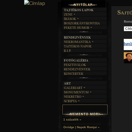
TAJTÉKOS LAPOK
Sajt
ZENE
ÍRÁSOK
EGYÜTTESEK
Ren
BOSZORKÁNYKONYHA
IRODALOM
INTERJÚK
FEKETE HUMOR
FILM
FORDÍTÁSOK
KÉPES
MŰVÉSZET
DALSZÖVEGEK
RENDEZVÉNYEK
SZÖVEGES
ÍRÁSTÖRTÉNET
NEKROMANTIKA
TAJTÉKOS NAPOK
AKTUÁLIS
R.I.P.
A MÚLT
FOTÓGALÉRIA
FESZTIVÁLOK
RENDEZVÉNYEK
KONCERTEK
ART
GALERIART
MONUMENTUM
ARTGALERI
NEKRETRO
TEMETŐK
KÉPREGÉNYEK
SCRIPTA
SZUBKULT
TEMPLOMOK
LAKÁSKULTS
NOVELLÁK
FEKETE LYUK
VÁRAK
VERSEK
RELIKVIÁK
HELYEK
HALÁLTÁNC
1 százalék »
Orridge | Napok Romjai »