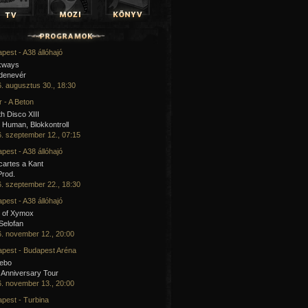
pest - A38 állóhajó
kways
 denevér
. augusztus 30., 18:30
 - A Beton
h Disco XIII
Human, Blokkontroll
. szeptember 12., 07:15
pest - A38 állóhajó
artes a Kant
Prod.
. szeptember 22., 18:30
pest - A38 állóhajó
 of Xymox
 Selofan
. november 12., 20:00
pest - Budapest Aréna
cebo
 Anniversary Tour
. november 13., 20:00
pest - Turbina