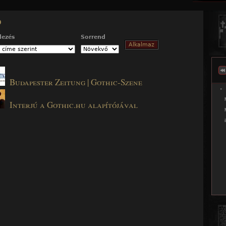
Jump to navigation
ó
dezés
Sorrend
Budapester Zeitung | Gothic-Szene
Interjú a Gothic.hu alapítójával