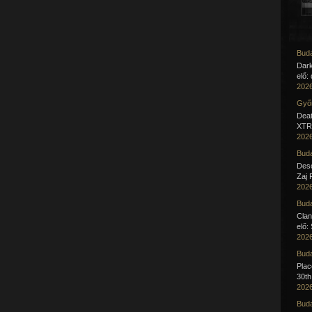
Buda
Dar
elő:
2026
Győr
Deat
XTR 
2026
Buda
Desc
Zaj 
2026
Buda
Clan
elő:
2026
Buda
Pla
30th
2026
Buda