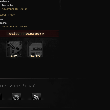
meleons
ic Moon Tour
. november 18., 20:00
pest - Robot
olin
rellee
. november 26., 19:30