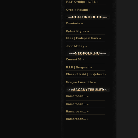
R.I.P Orridge | L.T.S »
Orcsik Roland »
Omniozis »
Kylmä Krypta »
Idles | Budapest Park »
John McKay »
Current 93 »
R.I.P | Bergman »
ClassicUs #4 | mix|cloud »
Morgue Ensemble »
Hamarosan... »
Hamarosan...
»
Hamarosan...
»
Hamarosan...
»