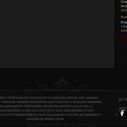
Cha
Arct
2026
Buda
Brag
+ Ca
2026