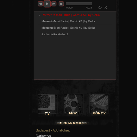
Budapest - A38 állóhajó
Darkways