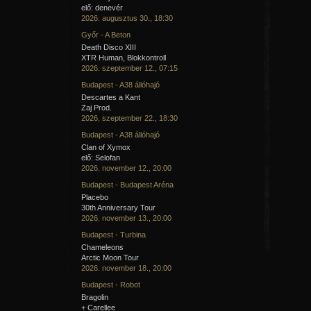
elő: denevér
2026. augusztus 30., 18:30
Győr - A Beton
Death Disco XIII
XTR Human, Blokkontroll
2026. szeptember 12., 07:15
Budapest - A38 állóhajó
Descartes a Kant
Zaj Prod.
2026. szeptember 22., 18:30
Budapest - A38 állóhajó
Clan of Xymox
elő: Selofan
2026. november 12., 20:00
Budapest - Budapest Aréna
Placebo
30th Anniversary Tour
2026. november 13., 20:00
Budapest - Turbina
Chameleons
Arctic Moon Tour
2026. november 18., 20:00
Budapest - Robot
Bragolin
+ Carellee