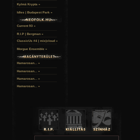
Kylmä Krypta »
Idles | Budapest Park »
Current 93 »
R.I.P | Bergman »
ClassicUs #4 | mix|cloud »
Morgue Ensemble »
Hamarosan... »
Hamarosan...
»
Hamarosan...
»
Hamarosan...
»