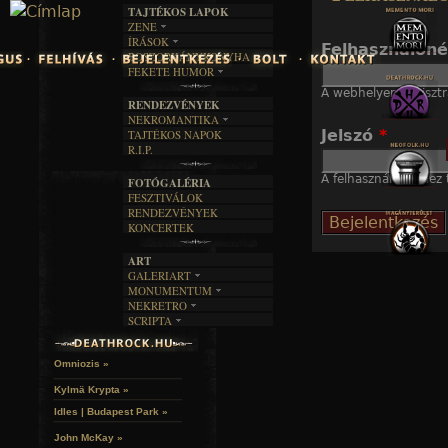
TAJTÉKOS LAPOK
Jump to navigation
ZENE
ÍRÁSOK
EGYÜTTESEK
Felhasználón
BOSZORKÁNYKONYHA
IRODALOM
INTERJÚK
FEKETE HUMOR
FILM
FORDÍTÁSOK
KÉPES
A webhelyen regisztr
MŰVÉSZET
DALSZÖVEGEK
RENDEZVÉNYEK
SZÖVEGES
ÍRÁSTÖRTÉNET
NEKROMANTIKA
Jelszó
*
TAJTÉKOS NAPOK
AKTUÁLIS
R.I.P.
A MÚLT
A felhasználónévhez t
FOTÓGALÉRIA
FESZTIVÁLOK
RENDEZVÉNYEK
KONCERTEK
ART
GALERIART
MONUMENTUM
ARTGALERI
NEKRETRO
TEMETŐK
KÉPREGÉNYEK
SCRIPTA
SZUBKULT
TEMPLOMOK
LAKÁSKULTS
NOVELLÁK
FEKETE LYUK
VÁRAK
VERSEK
RELIKVIÁK
HELYEK
Omniozis »
HALÁLTÁNC
Kylmä Krypta »
Idles | Budapest Park »
John McKay »