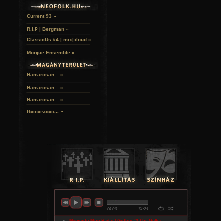
Current 93 »
R.I.P | Bergman »
ClassicUs #4 | mix|cloud »
Morgue Ensemble »
Hamarosan... »
Hamarosan...
»
Hamarosan...
»
Hamarosan...
»