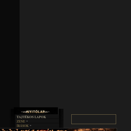
TAJTÉKOS LAPOK
ZENE
ÍRÁSOK
EGYÜTTESEK
BOSZORKÁNYKONYHA
IRODALOM