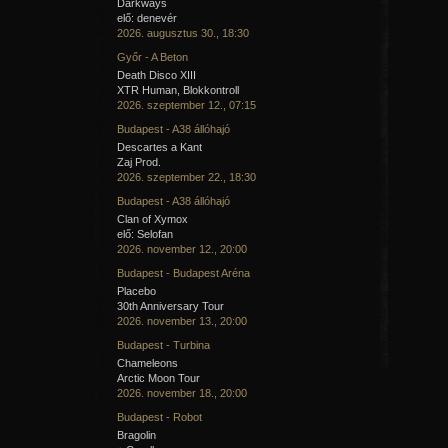
Darkways
elő: denevér
2026. augusztus 30., 18:30
Győr - A Beton
Death Disco XIII
XTR Human, Blokkontroll
2026. szeptember 12., 07:15
Budapest - A38 állóhajó
Descartes a Kant
Zaj Prod.
2026. szeptember 22., 18:30
Budapest - A38 állóhajó
Clan of Xymox
elő: Selofan
2026. november 12., 20:00
Budapest - Budapest Aréna
Placebo
30th Anniversary Tour
2026. november 13., 20:00
Budapest - Turbina
Chameleons
Arctic Moon Tour
2026. november 18., 20:00
Budapest - Robot
Bragolin