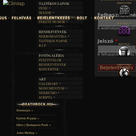
TAJTÉKOS LAPOK
Jump to navigation
ZENE
ÍRÁSOK
EGYÜTTESEK
Felhasználón
BOSZORKÁNYKONYHA
IRODALOM
INTERJÚK
FEKETE HUMOR
FILM
FORDÍTÁSOK
KÉPES
A webhelyen regisztr
MŰVÉSZET
DALSZÖVEGEK
RENDEZVÉNYEK
SZÖVEGES
ÍRÁSTÖRTÉNET
NEKROMANTIKA
Jelszó
*
TAJTÉKOS NAPOK
AKTUÁLIS
R.I.P.
A MÚLT
A felhasználónévhez t
FOTÓGALÉRIA
FESZTIVÁLOK
RENDEZVÉNYEK
KONCERTEK
ART
GALERIART
MONUMENTUM
ARTGALERI
NEKRETRO
TEMETŐK
KÉPREGÉNYEK
SCRIPTA
SZUBKULT
TEMPLOMOK
LAKÁSKULTS
NOVELLÁK
FEKETE LYUK
VÁRAK
VERSEK
RELIKVIÁK
HELYEK
Omniozis »
HALÁLTÁNC
Kylmä Krypta »
Idles | Budapest Park »
John McKay »