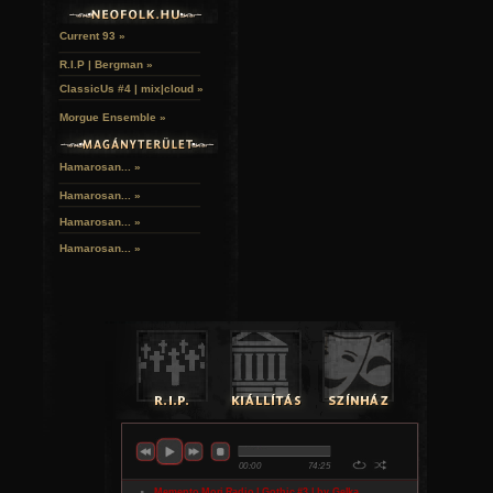
Current 93 »
R.I.P | Bergman »
ClassicUs #4 | mix|cloud »
Morgue Ensemble »
Hamarosan... »
Hamarosan...
»
Hamarosan...
»
Hamarosan...
»