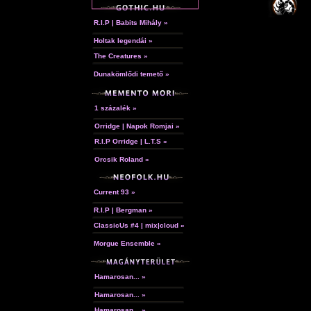
R.I.P | Babits Mihály »
Holtak legendái »
The Creatures »
Dunakömlődi temető »
1 százalék »
Orridge | Napok Romjai »
R.I.P Orridge | L.T.S »
Orcsik Roland »
Current 93 »
R.I.P | Bergman »
ClassicUs #4 | mix|cloud »
Morgue Ensemble »
Hamarosan... »
Hamarosan... »
Hamarosan... »