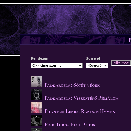
Jump to navigation
Rendezés
Sorrend
Padkarosda: Sötét végek
Padkarosda: Visszatérő Rémálom
Phantom Limbs: Random Hymns
Pink Turns Blue: Ghost