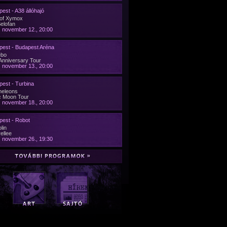
est - A38 állóhajó
 of Xymox
Selofan
 november 12., 20:00
pest - Budapest Aréna
ebo
Anniversary Tour
 november 13., 20:00
est - Turbina
eleons
c Moon Tour
 november 18., 20:00
pest - Robot
lin
ellee
 november 26., 19:30