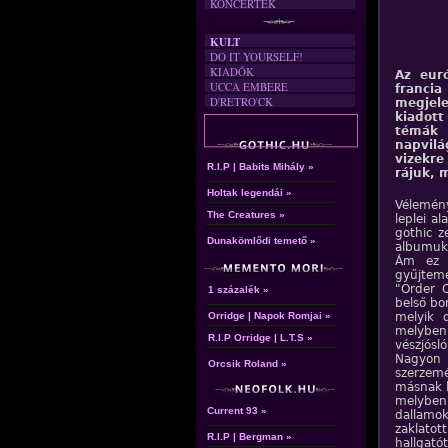
KONCERTEK
KULT
DO IT YOURSELF!
KIADÓK
Az euró
UCCA EMBERE
francia
D'RETRO'CK
megjel
kiadott
témák 
napvil
vizekre
R.I.P | Babits Mihály »
rájuk, 
Holtak legendái »
Vélemény
The Creatures »
leplei a
gothic z
Dunakömlődi temető »
albumuk 
Ám ez 
gyűjtemé
"Order O
1 százalék »
belső bo
Orridge | Napok Romjai »
melyik 
melyben
R.I.P Orridge | L.T.S »
vészjósló
Nagyon 
Orcsik Roland »
szerzemé
másnak l
melyben 
Current 93 »
dallamo
zaklatot
R.I.P | Bergman »
hallgató