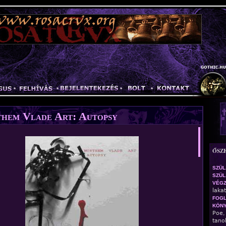
Jump to navigation
hem Vlade Art: Autopsy
ŐSZ
SZÜL
SZÜL.
VÉG
laka
FOGL
KÖN
Poe,
tano