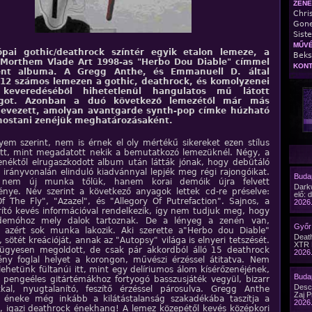
ZENE
Chri
Gone
Sist
MŰVÉ
pai gothic/deathrock színtér egyik etalon lemeze, a
Beks
 Morthem Vlade Art 1998-as "Herbo Dou Diable" címmel
KONT
ent albuma. A Gregg Anthe, és Emmanuell D. által
 12 számos lemezen a gothic, deathrock, és komolyzenei
keveredéséből hihetetlenül hangulatos mű látott
ágot. Azonban a duó következő lemezétől már más
 evezett, amolyan avantgarde synth-pop címke húzható
mostani zenéjük meghatározásaként.
em szerint, nem is érnek el oly mértékű sikereket ezen stílus
latt, mint megadatott nekik a bemutatkozó lemezüknél. Négy, a
enéktől elrugaszkodott album után látták jónak, hogy debütáló
irányvonalán elinduló kiadvánnyal lepjék meg régi rajongóikat.
Budap
nem új munka tőlük, hanem korai demóik újra felvett
Dark
nye. Név szerint a következő anyagok lettek cd-re préselve:
elő: 
f The Fly", "Azazel", és "Allegory Of Putrefaction". Sajnos, a
2026.
rító kevés információval rendelkezik, így nem tudjuk meg, hogy
demóhoz mely dalok tartoznak. De a lényeg a zenén van,
Győr 
 azért sok munka lakozik. Aki szerette a"Herbo dou Diable"
Death
, sötét kreációját, annak az "Autopsy" világa is elnyeri tetszését.
XTR 
ügyesen megoldott, de csak pár akkordból álló 15 deathrock
2026.
ny foglal helyet a korongon, művészi érzéssel átitatva. Nem
ehetünk fültanúi itt, mint egy delíriumos álom kísérőzenéjének,
Budap
pengeéles gitártémákhoz fortyogó basszusjáték vegyül, bizarr
Desc
kkal, nyugtalanító, feszítő érzéssel párosulva. Gregg Anthe
Zaj P
t éneke még inkább a kilátástalanság szakadékába taszítja a
2026.
t, igazi deathrock énekhang! A lemez közepétől kevés középkori