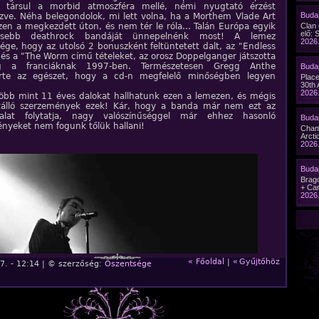
s társul a morbid atmoszféra mellé, némi nyugtató érzést
Budap
zve. Néha belegondolok, mi lett volna, ha a Morthem Vlade Art
en a megkezdett úton, és nem tér le róla… Talán Európa egyik
Clan
elő: 
resebb deathrock bandáját ünnepelnénk most! A lemez
2026.
ége, hogy az utolsó 2 bonuszként feltüntetett dalt, az "Endless
és a "The Worm című tételeket, az orosz Doppelganger játszotta
g a franciáknak 1997-ben. Természetesen Gregg Anthe
Buda
erte az egészet, hogy a cd-n megfelelő minőségben legyen
Plac
30th 
2026.
öbb mint 11 éves dalokat hallhatunk ezen a lemezen, és mégis
őtálló szerzemények ezek! Kár, hogy a banda már nem ezt az
nalat folytatja, nagy valószínűséggel már ehhez hasonló
Budap
nyeket nem fogunk tőlük hallani!
Cham
Arcti
2026.
Buda
Brago
+ Car
2026.
« Főoldal
|
«
Gyűjtőhöz
7. - 12:14 | © szerzőség:
Őszentsége