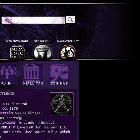
Keresés
Keresés Űrlap
ENTSÉGE
Körmend
. HELY:
1979
 IDŐ:
Vas és fémszer.
ZETTSÉG:
tos, érettségi
rendvédelmi dolgozó
ALKOZÁS:
H.P. Lovecraft, Neil Gaiman, E.A.
YVEK:
 Csáth Géza, Clive Barker, Biblia, okkult
k.