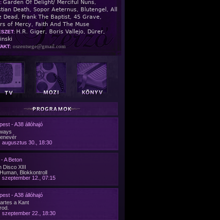
Garden Of Delight/ Merciful Nuns,
:
stian Death, Sopor Aeternus, Blutengel, All
 Dead, Frank The Baptist, 45 Grave,
ers of Mercy, Faith And The Muse
H.R. Giger, Boris Vallejo, Dürer,
SZET:
inski
oszentsege@gmail.com
AKT:
est - A38 állóhajó
ways
denevér
 augusztus 30., 18:30
- A Beton
 Disco XIII
Human, Blokkontroll
 szeptember 12., 07:15
est - A38 állóhajó
artes a Kant
rod.
 szeptember 22., 18:30