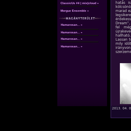
hatás i
ClassicUs #4 | mix|cloud »
kölcsönö
marad ez
Morgue Ensemble »
legsike
érdekess
Dream", 
Hamarosan... »
fel mé
újrakev
Hamarosan... »
hallható.
Hamarosan... »
Lassan t
mily id
Hamarosan... »
irányvo
szerzemé
2013. 04. 0