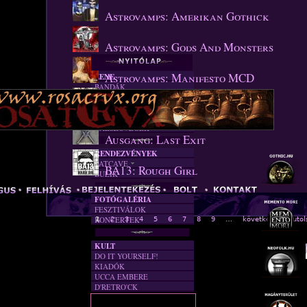
Astrovamps: Amerikan Gothick
Astrovamps: Gods And Monsters
Astrovamps: Manifesto MCD
ZENE
BANDÁK
DVD
Audra: Going To The Theatre
INTERJÚK
FORDÍTÁSOK
DALSZÖVEGEK
Ausgang: Last Exit
RENDEZVÉNYEK
BATCAVE
BA13: Rough Girl
BULIK
AKTUÁLIS
A MÚLT
FOTÓGALÉRIA
FESZTIVÁLOK
KONCERTEK
1
2
3
4
5
6
7
8
9
…
következő ›
utol
Oldalak
KULT
DO IT YOURSELF!
KIADÓK
UCCA EMBERE
D'RETRO'CK