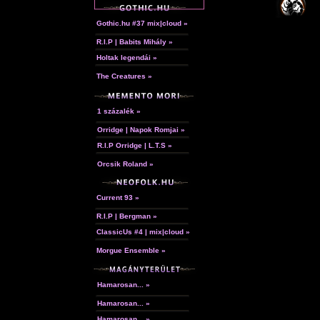
Gothic.hu #37 mix|cloud »
R.I.P | Babits Mihály »
Holtak legendái »
The Creatures »
1 százalék »
Orridge | Napok Romjai »
R.I.P Orridge | L.T.S »
Orcsik Roland »
Current 93 »
R.I.P | Bergman »
ClassicUs #4 | mix|cloud »
Morgue Ensemble »
Hamarosan... »
Hamarosan... »
Hamarosan... »