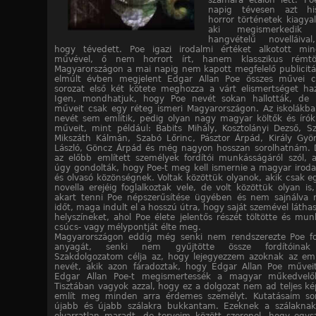
számára etalon lett. Po
napig tévesen azt hi
horror történetek kiagyal
aki megismerkedik 
hangvételű novelláival
hogy tévedett. Poe igazi irodalmi értéket alkotott mi
művével, ő nem horrort írt, hanem klasszikus rémtör
Magyarországon a mai napig nem kapott megfelelő publicitás
elmúlt évben megjelent Edgar Allan Poe összes művei cí
sorozat első két kötete meghozza a várt elismertséget ha
Igen, mondhatjuk, hogy Poe nevét sokan hallották, de 
műveit csak egy réteg ismeri Magyarországon. Az iskolákba
nevét sem említik, pedig olyan nagy magyar költők és írók 
műveit, mint például: Babits Mihály, Kosztolányi Dezső, Sz
Mikszáth Kálmán, Szabó Lőrinc, Pásztor Árpád, Király Gyö
László, Göncz Árpád és még nagyon hosszan sorolhatnám.
az előbb említett személyek fordítói munkásságáról szól, a
úgy gondolták, hogy Poe-t meg kell ismernie a magyar irod
és olvasó közönségnek. Voltak közöttük olyanok, akik csak e
novella erejéig foglalkoztak vele, de volt közöttük olyan is
akart tenni Poe népszerűsítése ügyében és nem sajnálva 
időt, maga indult el a hosszú útra, hogy saját szemével látha
helyszíneket, ahol Poe élete jelentős részét töltötte és mu
csúcs- vagy mélypontját élte meg.
Magyarországon eddig még senki nem rendszerezte Poe fo
anyagát, senki nem gyűjtötte össze fordítóinak 
Szakdolgozatom célja az, hogy lejegyezzem azoknak az e
nevét, akik azon fáradoztak, hogy Edgar Allan Poe műve
Edgar Allan Poe-t megismertessék a magyar műkedvelő
Tisztában vagyok azzal, hogy ez a dolgozat nem ad teljes k
említ meg minden arra érdemes személyt. Kutatásaim so
újabb és újabb szálakra bukkantam. Ezeknek a szálaknak