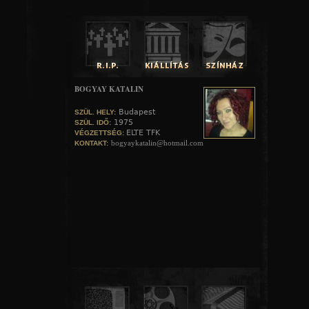
igénybe kell vennie. Az ez által okvetlenül előidézett izg
tulajdoníthatjuk, hogy egy ily nagy tehetségű, finom mí
fennkölt szellemű férfi, pillanatra mélyebben süllyedhet
legközönségesebb; hogy tévedései időnként őrültségek volta
végre oly súlyosan kellett lakolni. Mindezekből v
meggyőződésre jutunk, hogy azon férfi, ki oly sok 
teremtett, minden időben csak néhány lépésnyire volt a
feneketlen mélységétől." /Szász Károly: Poe Allan Edgar jell
"holló" czímű költeménye műfordításban. In: Budapesti Sz
BOGYAY KATALIN
XI. sz. p. 154./ A Baltimore Clipper leközölte Poe gyászjele
szerint a költő "agyvértolulás" következtében hunyt el.
Budapest
SZÜL. HELY:
1975
SZÜL. IDŐ:
ELTE TFK
VÉGZETTSÉG:
bogyaykatalin@hotmail.com
KONTAKT:
EDGAR ALLEN POE ELSŐ MAGYAR NYELVŰ FORDÍTÁSAI