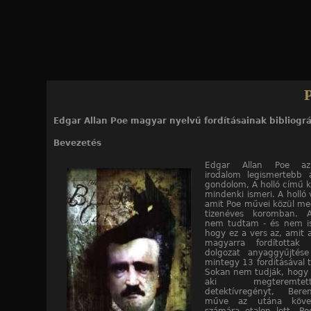
Jump to navigation
P
Edgar Allan Poe magyar nyelvű fordításainak bibliográ
fordításainak bibliográfiája
Bevezetés
Edgar Allan Poe az
irodalom legismertebb 
gondolom, A holló című 
mindenki ismeri. A holló v
amit Poe művei közül m
tizenéves koromban. 
nem tudtam - és nem is
hogy ez a vers az, amit 
magyarra fordítottak 
dolgozat anyaggyűjtés
mintegy 13 fordításával 
Sokan nem tudják, hogy P
aki megteremt
detektívregényt, Ber
műve az utána követ