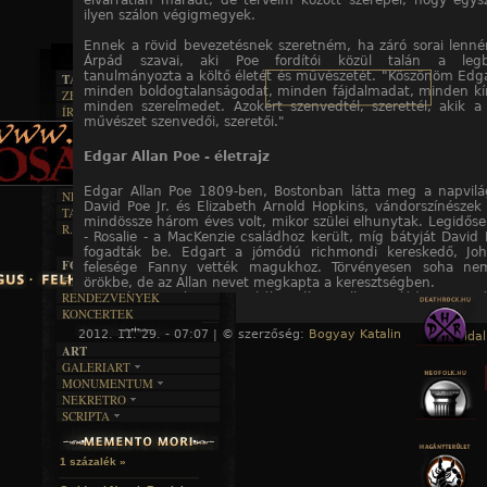
elvarratlan maradt, de terveim között szerepel, hogy egy
ilyen szálon végigmegyek.
Ennek a rövid bevezetésnek szeretném, ha záró sorai lenné
Árpád szavai, aki Poe fordítói közül talán a legb
tanulmányozta a költő életét és művészetét. "Köszönöm Edga
TAJTÉKOS LAPOK
minden boldogtalanságodat, minden fájdalmadat, minden kí
ZENE
minden szerelmedet. Azokért szenvedtél, szerettél, akik a
ÍRÁSOK
EGYÜTTESEK
művészet szenvedői, szeretői."
BOSZORKÁNYKONYHA
IRODALOM
INTERJÚK
FEKETE HUMOR
FILM
FORDÍTÁSOK
Edgar Allan Poe - életrajz
KÉPES
MŰVÉSZET
DALSZÖVEGEK
RENDEZVÉNYEK
SZÖVEGES
ÍRÁSTÖRTÉNET
Edgar Allan Poe 1809-ben, Bostonban látta meg a napvilág
NEKROMANTIKA
David Poe Jr. és Elizabeth Arnold Hopkins, vándorszínészek 
TAJTÉKOS NAPOK
AKTUÁLIS
mindössze három éves volt, mikor szülei elhunytak. Legidőse
R.I.P.
A MÚLT
- Rosalie - a MacKenzie családhoz került, míg bátyját David 
fogadták be. Edgart a jómódú richmondi kereskedő, Joh
FOTÓGALÉRIA
felesége Fanny vették magukhoz. Törvényesen soha ne
FESZTIVÁLOK
örökbe, de az Allan nevet megkapta a keresztségben.
RENDEZVÉNYEK
1815 és 1820 között Angliában élt az Allan család, Poe itt já
Jó eszű gyerek lévén könnyen tanult, fogékony volt a nyel
KONCERTEK
irodalomra. Angliát utálta, John Allan nem nagyon törődött
2012. 11. 29. - 07:07 | © szerzőség:
Bogyay Katalin
« Főoldal
feleségével, Fannyval sem. Angliából hazatérve a Virginia
ART
került, ahol egy év után megszakította tanulmányit, sze
GALERIART
adósságai miatt. Ez akadályozta abban, hogy visszatérjen az
MONUMENTUM
ARTGALERI
illetve, hogy eljegyezze Sarah Elmira Roystert, richmondi ked
NEKRETRO
TEMETŐK
1827-ben jelent meg első kötete, a Tamerlane and O
KÉPREGÉNYEK
SCRIPTA
SZUBKULT
(Tamerlene és más költemények), melyet Byron stílusába
TEMPLOMOK
LAKÁSKULTS
NOVELLÁK
negyven oldalas füzet a Tamerlenen kívül kilenc másik 
FEKETE LYUK
VÁRAK
tartalmazott, melyeket Poe 1821 és 1822 között írt, mind
VERSEK
RELIKVIÁK
HELYEK
1 százalék »
évesen! A Tamerlene megjelenésének évében Edgar A. P
HALÁLTÁNC
belépett a hadseregbe, ahol öt évig szolgált. A kato