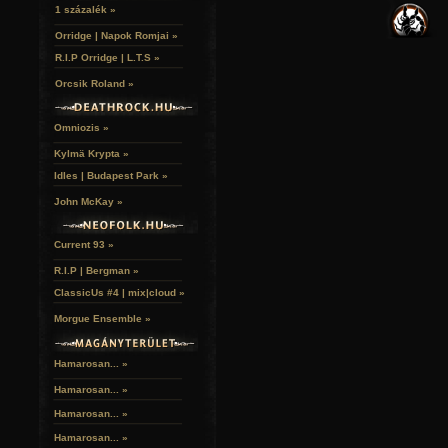
VERSEK
RELIKVIÁK
HELYEK
1 százalék »
HALÁLTÁNC
Orridge | Napok Romjai »
R.I.P Orridge | L.T.S »
Orcsik Roland »
Omniozis »
Kylmä Krypta »
Idles | Budapest Park »
John McKay »
Current 93 »
R.I.P | Bergman »
ClassicUs #4 | mix|cloud »
Morgue Ensemble »
Hamarosan... »
Hamarosan...
»
Hamarosan...
»
Hamarosan...
»