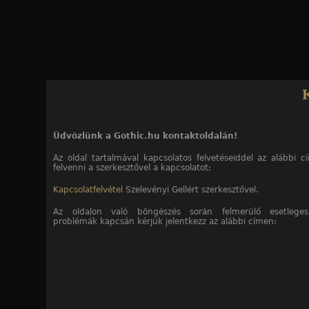
Jump to navigation
Üdvözlünk a Gothic.hu kontaktoldalán!
Az oldal tartalmával kapcsolatos felvetéseiddel az alábbi 
felvenni a szerkesztővel a kapcsolatot:
Kapcsolatfelvétel
Szelevényi Gellért szerkesztővel.
Az oldalon való böngészés során felmerülő esetleges
problémák kapcsán kérjük jelentkezz az alábbi címen: