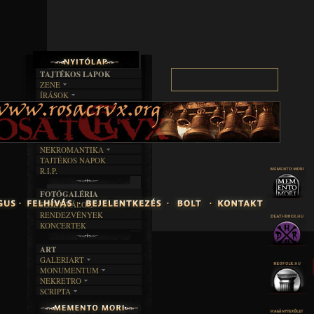
TAJTÉKOS LAPOK
ZENE
ÍRÁSOK
EGYÜTTESEK
BOSZORKÁNYKONYHA
IRODALOM
INTERJÚK
FEKETE HUMOR
FILM
FORDÍTÁSOK
KÉPES
MŰVÉSZET
DALSZÖVEGEK
RENDEZVÉNYEK
SZÖVEGES
ÍRÁSTÖRTÉNET
NEKROMANTIKA
TAJTÉKOS NAPOK
AKTUÁLIS
R.I.P.
A MÚLT
FOTÓGALÉRIA
FESZTIVÁLOK
RENDEZVÉNYEK
KONCERTEK
ART
GALERIART
MONUMENTUM
ARTGALERI
NEKRETRO
TEMETŐK
KÉPREGÉNYEK
SCRIPTA
SZUBKULT
TEMPLOMOK
LAKÁSKULTS
NOVELLÁK
FEKETE LYUK
VÁRAK