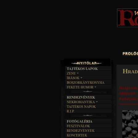
TAJTÉKOS LAPOK
Hrad
ZENE
ÍRÁSOK
EGYÜTTESEK
BOSZORKÁNYKONYHA
IRODALOM
INTERJÚK
FEKETE HUMOR
Helyszín
FILM
FORDÍTÁSOK
KÉPES
Időpont
MŰVÉSZET
DALSZÖVEGEK
RENDEZVÉNYEK
SZÖVEGES
Fellépők
ÍRÁSTÖRTÉNET
NEKROMANTIKA
TAJTÉKOS NAPOK
AKTUÁLIS
R.I.P.
A MÚLT
FOTÓGALÉRIA
FESZTIVÁLOK
RENDEZVÉNYEK
KONCERTEK