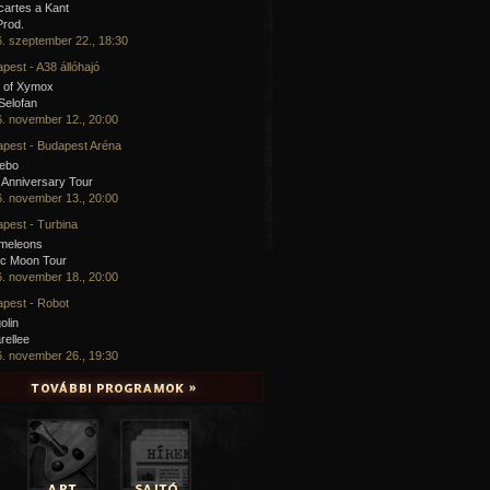
artes a Kant
Prod.
. szeptember 22., 18:30
pest - A38 állóhajó
 of Xymox
 Selofan
. november 12., 20:00
pest - Budapest Aréna
cebo
 Anniversary Tour
. november 13., 20:00
pest - Turbina
meleons
ic Moon Tour
. november 18., 20:00
pest - Robot
olin
rellee
. november 26., 19:30