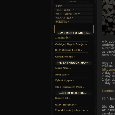
ART
GALERIART
MONUMENTUM
ARTGALERI
NEKRETRO
TEMETŐK
KÉPREGÉNYEK
SCRIPTA
SZUBKULT
TEMPLOMOK
LAKÁSKULTS
NOVELLÁK
FEKETE LYUK
VÁRAK
VERSEK
RELIKVIÁK
HELYEK
HALÁLTÁNC
1 százalék »
A
Hrad
Orridge | Napok Romjai »
undergro
audioviz
R.I.P Orridge | L.T.S »
az elmél
nem sza
Orcsik Roland »
Jegyek
Presale 
Klaus Nomi »
https://
2 day ti
Omniozis »
2 day su
1 day tic
Kylmä Krypta »
1 day ti
Idles | Budapest Park »
Faceboo
Current 93 »
Fő fellép
R.I.P | Bergman »
Xiu Xiu
Az elmú
ClassicUs #4 | mix|cloud »
zenekara