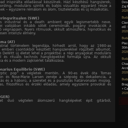
ad inspirálta előadással készülnek. Házi készítésű hangszerek,
Desc
cording, moduláris szintik és baljós vizualitás egyaránt része a
Zaj 
ek – egyszerre rémálom és álom, tiszteletadás és új műalkotás.
2026
Buda
ringsritualen (SWE)
lis industrial és a death ambient egyik legismertebb neve.
Clan
jei valójában inkább sötét ceremóniák, pogány invokációk a
elő:
ció végnapjain. Nyers ritmusok, okkult atmoszféra, hipnotikus és
2026
esen intenzív élmény.
Buda
ama (AT)
Pla
strial történelem legendája, hírhedt arról, hogy az 1980-as
30th
 emberi csontokból készített hangszerekkel rögzített albumot.
2026
 DeWitt új életet lehel a projektbe: a régi anyagokat moduláris
kel és rituális technós hangképekkel formálja újra. Az okkult
Buda
ka és a modern zajkísérlet találkozása.
Cha
Arct
sarius Equilibrio (SWE)
2026
lyptic pop” a végletek mentén. A 90-es évek óta Tomas
son és Rose-Marie Larsen zenéje a szépség és dekadencia, a
Buda
tás és a háború, a szeretet és a pusztulás határvonalán mozog.
as, filozofikus és érzéki előadás, amely egyszerre provokál és
Brag
+ Ca
2026
(GER)
t duó végtelen álomszerű hangképeket épít gitárból,
rmonikából, gongokból és más akusztikus hangszerekből,
ép és sampler nélkül. Koncertjeik a tudatalatti mélyére vezető
, hipnotikus és rituális hangélmények.
GER)
ai dark ambient úttörői, akik „hang-archeológiaként” tekintenek