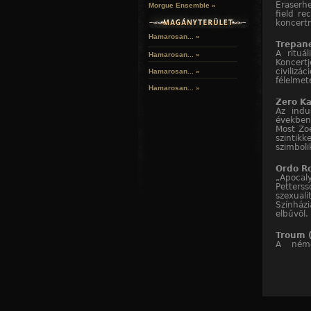
Eraserhe
Morgue Ensemble »
field re
koncertn
Hamarosan... »
Trepane
A rituá
Hamarosan...
»
Koncert
civilizá
Hamarosan...
»
félelmet
Hamarosan...
»
Zero K
Az indu
években
Most Zoe
szintik
szimboli
Ordo Ro
„Apoca
Petters
szexuali
Színházi
elbűvöl.
Troum 
A néme
tangóha
számítóg
utazások
Inade (
Az európ