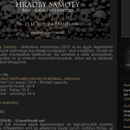
by Samoty
– Bratislava Intermezzo 2025 az év egyik legerősebb
und eseménye lesz Közép-Európában, ahol a kísérleti, rituális és
uális művészetek találkoznak. Ha szereted a sötét atmoszférát,
yülést és az intenzív koncertélményeket, akkor ezt az alkalmat
bad kihagynod.
is ON:
goout.net/hradby-samoty-bratislava.../szqvsyx/
cket (1st wave): 50 € - limited capacity
Buda
pporter ticket: 80 €
ket - friday: 35 €
Dar
cket - saturday: 40 €
elő:
2026
k esemény
Győr
Deat
ők:
XTR 
2026
 (USA) – Eraserhead set
lt két évtized egyik legmerészebb és legkülöncebb kísérleti
Buda
. Kifejezetten erre az alkalomra David Lynch kultikus filmje, az