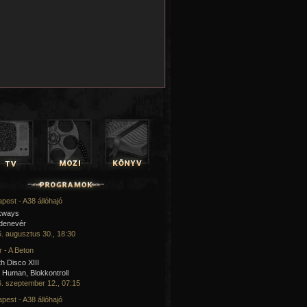
pest - A38 állóhajó
kways
 denevér
. augusztus 30., 18:30
 - A Beton
h Disco XIII
Human, Blokkontroll
. szeptember 12., 07:15
pest - A38 állóhajó