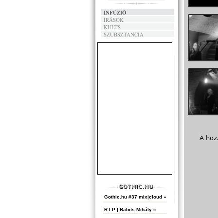
INFÚZIÓ
ÍRÁSOK
KULTS
SZUBSZTANCIA
A hoz
Gothic.hu #37 mix|cloud »
R.I.P | Babits Mihály »