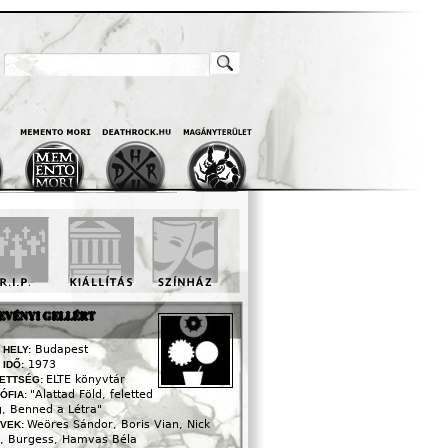
Keresés
Keresés Űrlap
EVÉNYI GELLÉRT
Budapest
 HELY:
1973
 IDŐ:
ELTE könyvtár
ETTSÉG:
"Alattad Föld, feletted
ZÓFIA:
g, Benned a Létra"
Weöres Sándor, Boris Vian, Nick
VEK:
, Burgess, Hamvas Béla