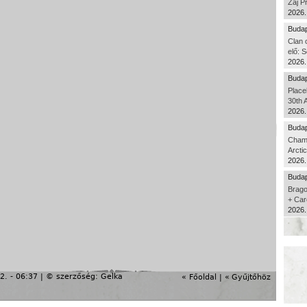
Zaj P
2026.
Budap
Clan 
elő: S
2026.
Budap
Place
30th 
2026.
Budap
Cham
Arcti
2026.
Budap
Brago
+ Car
2026.
2. - 06:37 | © szerzőség:
Gelka
« Főoldal
|
«
Gyűjtőhöz