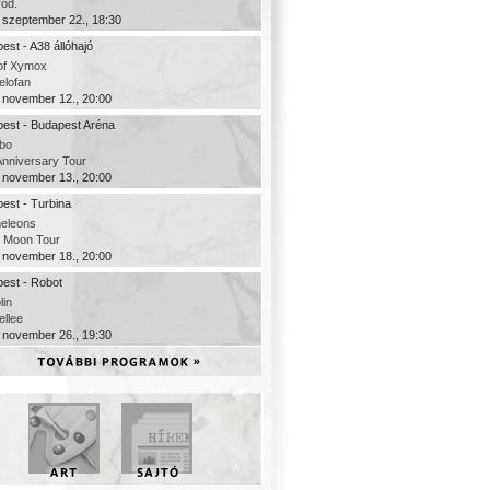
rod.
 szeptember 22., 18:30
est - A38 állóhajó
of Xymox
elofan
 november 12., 20:00
est - Budapest Aréna
bo
Anniversary Tour
 november 13., 20:00
est - Turbina
eleons
c Moon Tour
 november 18., 20:00
est - Robot
lin
ellee
 november 26., 19:30