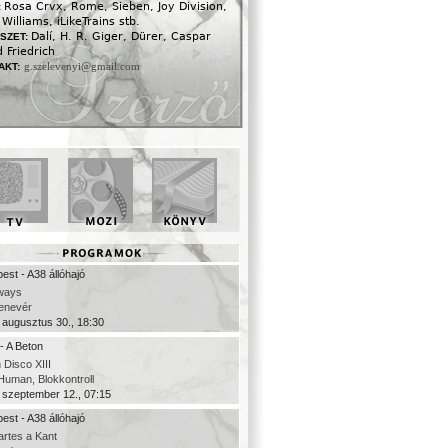
Rosa Crvx, Rome, Sieben, Joy Division,
:
Williams, iLikeTrains stb.
Dalí, H. R. Giger, Dürer, Caspar
SZET:
 Friedrich
g.szelevenyi@gmail.com
AKT:
est - A38 állóhajó
ways
denevér
 augusztus 30., 18:30
- A Beton
 Disco XIII
uman, Blokkontroll
 szeptember 12., 07:15
est - A38 állóhajó
rtes a Kant