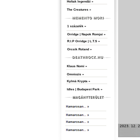
Holtak legendái »
The Creatures »
1 százalék »
Orridge | Napok Romjai »
R.I.P Orridge | L.T.S »
Orcsik Roland »
Klaus Nomi »
Omniozis »
Kylmä Krypta »
Idles | Budapest Park »
2023. 12. 2