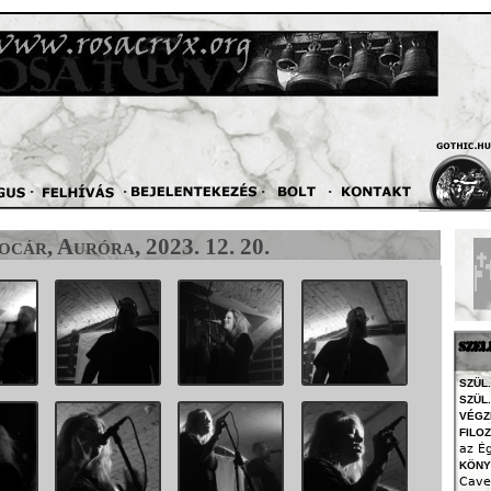
Jump to navigation
cár, Auróra, 2023. 12. 20.
SZEL
SZÜL.
SZÜL.
VÉGZ
FILO
az É
KÖNY
Cave