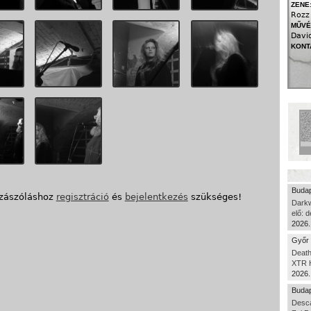
ZENE
Rozz 
MŰVÉ
David
KONT
Budap
zászóláshoz
regisztráció
és
bejelentkezés
szükséges!
Dark
elő: 
2026.
Győr 
Death
XTR H
2026.
Budap
Desca