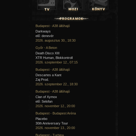
egyfajta HATÁR
- a Halálban legalább
fizikai határunktól megszabadulunk.
És a Lélek határai? Mert olyanok
is vannak. Azoktól is megszabadít
a Halál?
Budapest - A38 állóhajó
A Lélek és a Szellem együtt-
Darkways
élve elrepülhetnek
elő: denevér
- messze a MAGASba...
2026. augusztus 30., 18:30
ó, igen a MAGASba... A Naphoz, a
Holdhoz, Égapánkhoz...És Földanyánk?
Győr - A Beton
Neki csak a testünk jut,
Death Disco XIII
Földanyánk és Égapánk
csak EGYÜTT létezhetnek. Nincs egyikük
XTR Human, Blokkontroll
a másik nélkül. Mint ahogy
2026. szeptember 12., 07:15
mi sem nélkülük... Olyan mindegy
Budapest - A38 állóhajó
melyikük mit kap belőlünk
- mindketten kapják.
Descartes a Kant
Szeretnek minket? Mert ha nem,
Zaj Prod.
akkor nincs értelme az Életnek és az
2026. szeptember 22., 18:30
elmúlásnak...
Budapest - A38 állóhajó
A Szeretet ott lebeg mindenek
fölött, a Szeretet átitat
Clan of Xymox
mindent,
elő: Selofan
Szeretet nélkül nincs Élet.
2026. november 12., 20:00
Budapest - Budapest Aréna
Megjelent a Tajtékos Sorok II. számában
Placebo
30th Anniversary Tour
2026. november 13., 20:00
Budapest - Turbina