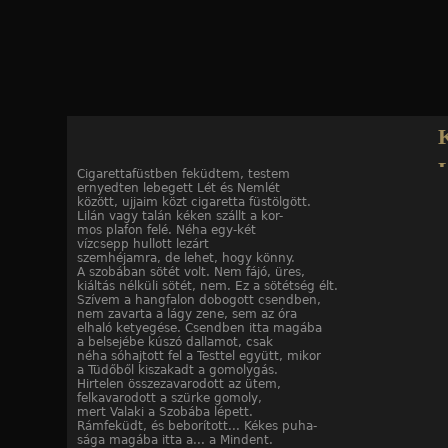
Jump to navigation
Cigarettafüstben feküdtem, testem
ernyedten lebegett Lét és Nemlét
versei
között, ujjaim közt cigaretta füstölgött.
Lilán vagy talán kéken szállt a kor-
mos plafon felé. Néha egy-két
vízcsepp hullott lezárt
szemhéjamra, de lehet, hogy könny.
A szobában sötét volt. Nem fájó, üres,
kiáltás nélküli sötét, nem. Ez a sötétség élt.
Szívem a hangfalon dobogott csendben,
nem zavarta a lágy zene, sem az óra
elhaló ketyegése. Csendben itta magába
a belsejébe kúszó dallamot, csak
néha sóhajtott fel a Testtel együtt, mikor
a Tüdőből kiszakadt a gomolygás.
Hirtelen összezavarodott az ütem,
felkavarodott a szürke gomoly,
mert Valaki a Szobába lépett.
Rámfeküdt, és beborított... Kékes puha-
sága magába itta a... a Mindent.