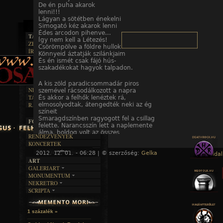
De én puha akarok
lenni!!!
Lágyan a sötétben énekelni
Simogató kéz akarok lenni
Édes arcodon pihenve...
TAJTÉKOS LAPOK
Így nem kell a Létezés!
ZENE
Csörömpölve a földre hullok
ÍRÁSOK
EGYÜTTESEK
Könnyeid áztatják szilánkjaim
BOSZORKÁNYKONYHA
IRODALOM
És én ismét csak fájó hús-
INTERJÚK
FEKETE HUMOR
szakadékokat hagyok talpadon.
FILM
FORDÍTÁSOK
KÉPES
MŰVÉSZET
DALSZÖVEGEK
RENDEZVÉNYEK
SZÖVEGES
A kis zöld paradicsommadár piros
ÍRÁSTÖRTÉNET
NEKROMANTIKA
szemével rácsodálkozott a napra
TAJTÉKOS NAPOK
És akkor a felhők lenéztek rá,
AKTUÁLIS
elmosolyodtak, átengedték neki az ég
R.I.P.
A MÚLT
színeit
Smaragdszínben ragyogott fel a csillag
FOTÓGALÉRIA
felette. Narancsszín lett a naplemente
FESZTIVÁLOK
álma, boldog volt az összes
RENDEZVÉNYEK
szemét lehunyó virág. Neki persze
KONCERTEK
súlyos álmok jutottak, mintha
2012. 12. 01. - 06:28 | © szerzőség:
kő görögne le kis piros szívén
Gelka
« Főoldal
ART
Eső zuhogott benne, a Nap soha nem
sütne - patak indult szeméből.
GALERIART
De megsajnálta őt egy kis levél, meg-
MONUMENTUM
ARTGALERI
cirógatta, S a könny harmatcseppé
NEKRETRO
TEMETŐK
KÉPREGÉNYEK
vált.
SCRIPTA
SZUBKULT
TEMPLOMOK
LAKÁSKULTS
NOVELLÁK
FEKETE LYUK
VÁRAK
Egy nap (vasárnap éjjel)
VERSEK
RELIKVIÁK
HELYEK
Lelkem köpőcsészéjében lubickoltam
1 százalék »
HALÁLTÁNC
És élveztem a mocskot