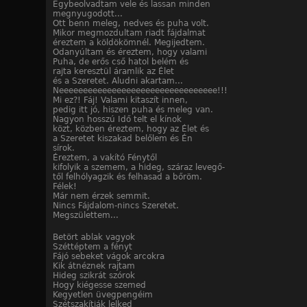
Egybeolvadtam vele és lassan minden
megnyugodott...
Ott benn meleg, nedves és puha volt.
Mikor megmozdultam riadt fájdalmat
éreztem a köldökömnél. Megijedtem.
Odanyúltam és éreztem, hogy valami
Puha, de erős cső hatol belém és
rajta keresztül áramlik az Élet
és a Szeretet. Aludni akartam...
Neeeeeeeeeeeeeeeeeeeeeeeeeeeeeeeee!!!
Mi ez?! Fáj! Valami kitaszít innen,
pedig itt jó, hiszen puha és meleg van.
Nagyon hosszú Idő telt el kínok
közt, közben éreztem, hogy az Élet és
a Szeretet kiszakad belőlem és Én
sírok.
Éreztem, a vakító Fénytől
kifolyik a szemem, a hideg, száraz levegő-
től felhólyagzik és felhasad a bőröm.
Félek!
Már nem érzek semmit.
Nincs Fájdalom-nincs Szeretet.
Megszülettem...
Betört ablak vagyok
Széttéptem a fényt
Fájó sebeket vágok arcokra
Kik átnéznek rajtam
Hideg szikrát szórok
Hogy kiégesse szemed
Kegyetlen üvegpengéim
Szétszakítják lelked