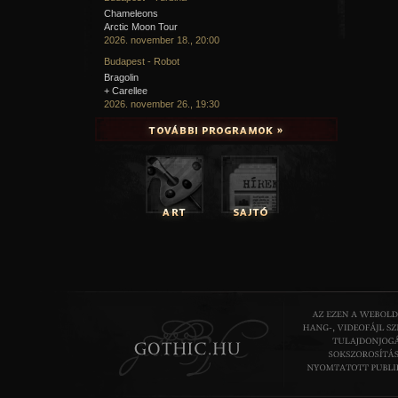
A hozzászóláshoz
regisztráció
és
bejelentkezés
szüksé
Chameleons
Arctic Moon Tour
2026. november 18., 20:00
Budapest - Robot
Bragolin
+ Carellee
2026. november 26., 19:30