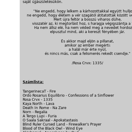
saját újjászületésükön.
"Ne engedd, hogy lelkem a kárhozottakkal együtt hulljo
ne engedd, hogy életem a vér szagától átitatottak között v
Mert újra feltör a bosszú viharos dühe,
visszatér az, ki megtorlást hoz, s haragja végigszántja a 
Ha nem állsz elé, ha nem véded meg a nevedet hordoz
elpusztul mind, aki a kereszt fényében jár.
És akkor majd eljön a pillanat,
amikor az ember megérti:
a halál már érte nyúl,
és nincs más, csak a felismerés rekedt csendje."
/Rosa Crvx: 1335/
Számlista:
TangerinecaT - Fire
Ordo Rosarius Equilibrio - Confessions of a Sinflower
Rosa Crvx - 1335
Kaya North - Lava
Death In Rome - Na Zare
Norn - Regalia
A Tergo Lupi - Furia
O Saala Sakraal - Apokatastasis
Blind Ruler Cursed Land - Firewalker's Prayer
Blood of the Black Owl - Wind Eye