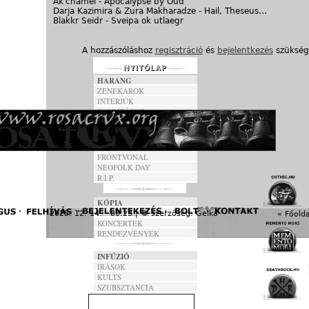
Ak'chamel - Apocalypse by Oud
Darja Kazimira & Zura Makharadze - Hail, Theseus…
Blakkr Seidr - Sveipa ok utlaegr
A hozzászóláshoz
regisztráció
és
bejelentkezés
szükség
HARANG
ZENEKAROK
INTERJÚK
FORDÍTÁSOK
DALSZÖVEGEK
ANNO
FRONTVONAL
NEOFOLK DAY
R.I.P.
KÓPIA
FESZTIVÁLOK
2025. 12. 14. - 08:23 | © szerzőség:
Gelka
« Főolda
KONCERTEK
RENDEZVÉNYEK
INFÚZIÓ
ÍRÁSOK
KULTS
SZUBSZTANCIA