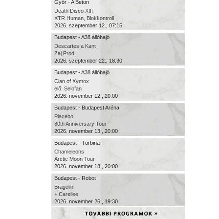
Győr - A Beton
Death Disco XIII
XTR Human, Blokkontroll
2026. szeptember 12., 07:15
Budapest - A38 állóhajó
Descartes a Kant
Zaj Prod.
2026. szeptember 22., 18:30
Budapest - A38 állóhajó
Clan of Xymox
elő: Selofan
2026. november 12., 20:00
Budapest - Budapest Aréna
Placebo
30th Anniversary Tour
2026. november 13., 20:00
Budapest - Turbina
Chameleons
Arctic Moon Tour
2026. november 18., 20:00
Budapest - Robot
Bragolin
+ Carellee
2026. november 26., 19:30