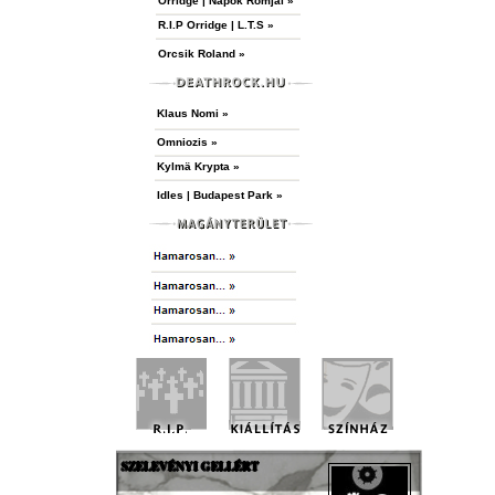
Orridge | Napok Romjai »
R.I.P Orridge | L.T.S »
Orcsik Roland »
Klaus Nomi »
Omniozis »
Kylmä Krypta »
Idles | Budapest Park »
SZELEVÉNYI GELLÉRT