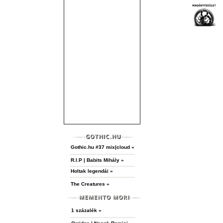
Gothic.hu #37 mix|cloud »
R.I.P | Babits Mihály »
Holtak legendái »
The Creatures »
1 százalék »