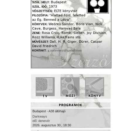
Budapest
SZÜL. HELY:
1973
SZÜL. IDŐ:
ELTE könyvtár
VÉGZETTSÉG:
"Alattad Föld, feletted
FILOZÓFIA:
az Ég, Benned a Létra"
Weöres Sándor, Boris Vian, Nick
KÖNYVEK:
Cave, Burgess, Hamvas Béla
Rosa Crvx, Rome, Sieben, Joy Division,
ZENE:
Rozz Williams, iLikeTrains stb.
Dalí, H. R. Giger, Dürer, Caspar
MŰVÉSZET:
David Friedrich
g.szelevenyi@gmail.com
KONTAKT:
Budapest - A38 állóhajó
Darkways
elő: denevér
2026. augusztus 30., 18:30