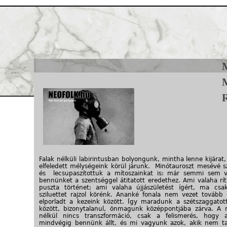
Jump to navigation
R
Neofolk.hu #34
Falak nélküli labirintusban bolyongunk, mintha lenne kijárat
elfeledett mélységeink körül járunk. Minótauroszt mesévé sz
és lecsupaszítottuk a mítoszainkat is: már semmi sem v
bennünket a szentséggel átitatott eredethez. Ami valaha rít
puszta történet; ami valaha újjászületést ígért, ma csa
sziluettet rajzol körénk. Ananké fonala nem vezet tovább —
elporladt a kezeink között. Így maradunk a szétszaggatott
között, bizonytalanul, önmagunk középpontjába zárva. A r
nélkül nincs transzformáció, csak a felismerés, hogy a
mindvégig bennünk állt, és mi vagyunk azok, akik nem ta