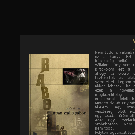
Jump to navigation
U
Nem tudom, valójában
ez a könyv. Ezt
Gábor | Bábelgép
büszkeség nélkül -
vállalom. Úgy nem 
birtokolom ezt a 
ahogy az életre is
tisztelettel, és féle
szeretettel. Legpont
akkor lehetek, ha a
ezek a novellák
megközelítőleg 
érzelemnek feleltet
Minden darab egy só
félelem, egy szer
veszteség fölött ér
egy csoda örömteli
azaz egy reveláció
szóbahozása. Nem 
nem több.
Folyton ugyanazt tesz