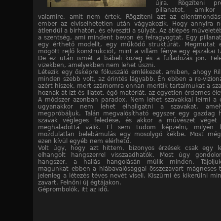
újra. Rögzíteni p
pillanatot, amikor 
valamire, amit nem értek. Rögzíteni azt az ellentmondá
ember az elviselhetetlen után vágyakozik. Hogy annyira 
átlendül a bírhatón, és elveszíti a súlyát. Az átlépés műveleté
a szentség, ami mindent bevon és felragyogtat. Egy pillanatr
egy érthető modellt, egy működő struktúrát. Megmutat e
mögött rejlő konstrukciót, mint a villám fénye egy éjszakai tá
De ez után ismét a bábeli közeg és a fulladozás jön. Fel
vizekben, amelyekben nem lehet úszni.
Létezik egy ősképre fókuszáló emlékezet, amiben, ahogy Ri
minden szebb volt, az érintés lágyabb. Én ebben a re-vizioná
azért hiszek, mert számomra onnan merítik tartalmukat a sz
hoznak át ízt és illatot, égő matériát, az egyetlen érdemes éle
A módszer azonban paradox. Nem lehet szavakkal leírni a 
ugyanakkor nem lehet elhallgatni a szavakat, amel
megpróbáljuk. Talán megvalósítható egyszer egy gazdag h
szavak végleges feledése, és akkor a művészet véget é
meghaladottá válik. El sem tudom képzelni, milyen 
mozdulatlan belebámulás egy mosolygó kékbe. Most még l
ezen kívül egyéb nem elérhető.
Volt úgy, hogy azt hittem, bizonyos érzések csak egy le
elhangolt hangszerrel visszaadhatók. Most úgy gondo
hangszer, a hallás hangolásán múlik minden. Tájolju
magunkat ebben a hiábavalósággal összezavart mágneses 
jelenleg a létezés téves nevét viseli. Kiszűrni és kikerülni mi
zavart. Felnőni új égtájakon.
Géprombolók, itt az idő.