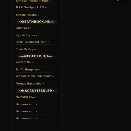
Orridge | Napok Romjai »
R.I.P Orridge | L.T.S »
Orcsik Roland »
Omniozis »
Kylmä Krypta »
Idles | Budapest Park »
John McKay »
Current 93 »
R.I.P | Bergman »
ClassicUs #4 | mix|cloud »
Morgue Ensemble »
Hamarosan... »
Hamarosan...
»
Hamarosan...
»
Hamarosan...
»