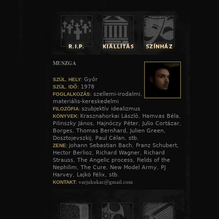
MUSZGA
Győr
SZÜL. HELY:
1978
SZÜL. IDŐ:
szellemi-irodalmi,
FOGLALKOZÁS:
materiális-kereskedelmi
szubjektív idealizmus
FILOZÓFIA:
Krasznahorkai László, Hamvas Béla,
KÖNYVEK:
Pilinszky János, Hajnóczy Péter, Julio Cortázar,
Borges, Thomas Bernhard, Julien Green,
Dosztojevszkij, Paul Célan, stb.
Johann Sebastian Bach, Franz Schubert,
ZENE:
Hector Berlioz, Richard Wagner, Richard
Strauss, The Angelic process, Fields of the
Nephilim, The Cure, New Model Army, PJ
Harvey, Lajkó Félix, stb.
varjukukac@gmail.com
KONTAKT: