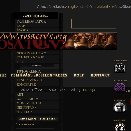
A hozzászóláshoz
regisztráció
és
bejelentkezés
szüksé
TAJTÉKOS LAPOK
ZENE
ÍRÁSOK
EGYÜTTESEK
BOSZORKÁNYKONYHA
IRODALOM
INTERJÚK
FEKETE HUMOR
FILM
FORDÍTÁSOK
KÉPES
MŰVÉSZET
DALSZÖVEGEK
RENDEZVÉNYEK
SZÖVEGES
ÍRÁSTÖRTÉNET
NEKROMANTIKA
TAJTÉKOS NAPOK
AKTUÁLIS
R.I.P.
A MÚLT
FOTÓGALÉRIA
FESZTIVÁLOK
RENDEZVÉNYEK
KONCERTEK
2012. 11. 28. - 15:03 | © szerzőség:
Muszga
« Főoldal
ART
GALERIART
MONUMENTUM
ARTGALERI
NEKRETRO
TEMETŐK
KÉPREGÉNYEK
SCRIPTA
SZUBKULT
TEMPLOMOK
LAKÁSKULTS
NOVELLÁK
FEKETE LYUK
VÁRAK
VERSEK
RELIKVIÁK
HELYEK
1 százalék »
HALÁLTÁNC