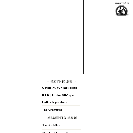
Gothic.hu #37 mix|cloud »
R.I.P | Babits Mihály »
Holtak legendái »
The Creatures »
1 százalék »