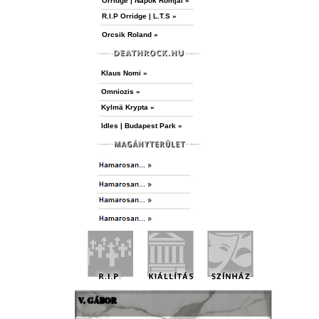
Orridge | Napok Romjai »
R.I.P Orridge | L.T.S »
Orcsik Roland »
Klaus Nomi »
Omniozis »
Kylmä Krypta »
Idles | Budapest Park »
V. GÁBOR