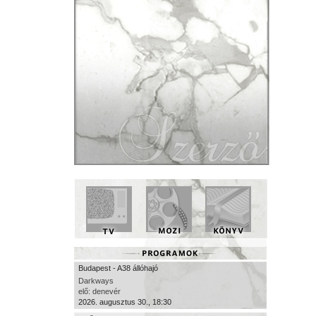
Budapest - A38 állóhajó
Darkways
elő: denevér
2026. augusztus 30., 18:30