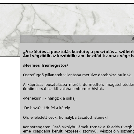
Jump to navigation
„A születés a pusztulás kezdete; a pusztulás a születé
Ami végződik az kezdődik; ami kezdődik annak vége is
/Hermes Trismegistos/
Összefüggő pillanatok villanásba merülve darabokra hullnak.
A káprázat pusztulásba merül, dermedten, magatehetetlen
önnön sorsát az, kit valaha embernek hívtak.
-Menekülni! - hangzik a sóhaj.
-De hová? - tőr fel a kétely.
Oh, elfeledett ősök, homályba taszított istenek!
Könnytengeren úszó sikolyhullámok törnek a feledés üvegbur
eme csapdába került rezgések szörnyű, vészjósló visszhan