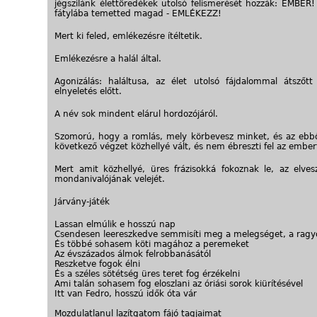
jégszilánk élettöredékek utolsó felismerését hozzák: EMBER! 
fátylába temetted magad - EMLÉKEZZ!
Mert ki feled, emlékezésre ítéltetik.
Emlékezésre a halál által.
Agonizálás: haláltusa, az élet utolsó fájdalommal átszőtt 
elnyeletés előtt.
A név sok mindent elárul hordozójáról.
Szomorú, hogy a romlás, mely körbevesz minket, és az ebbő
következő végzet közhellyé vált, és nem ébreszti fel az ember
Mert amit közhellyé, üres frázisokká fokoznak le, az elvesz
mondanivalójának velejét.
Járvány-játék
Lassan elmúlik e hosszú nap
Csendesen leereszkedve semmisíti meg a melegséget, a ragy
És többé sohasem köti magához a peremeket
Az évszázados álmok felrobbanásától
Reszketve fogok élni
És a széles sötétség üres teret fog érzékelni
Ami talán sohasem fog eloszlani az óriási sorok kiürítésével
Itt van Fedro, hosszú idők óta vár
Mozdulatlanul lazítgatom fájó tagjaimat