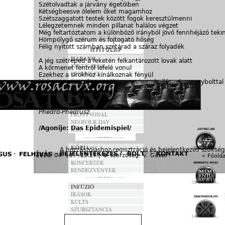
Szétolvadtak a járvány égetőiben
Kétségbeesve ölelem őket magamhoz
Szétszaggatott testek között fogok keresztülmenni
Lélegzetemnek minden pillanat halálos végzet
Még feltartóztatom a különböző irányból jövő fennhéjázó teki
Hömpölygő szérum és fojtogató hőség
Félig nyitott számban szétárad a száraz folyadék
HARANG
A jég szétreped a feketén felkantározott lovak alatt
ZENEKAROK
A körmenet fentről lefelé vonul
INTERJÚK
Ezekhez a sírokhoz kínálkoznak fényül
FORDÍTÁSOK
Mely egyszercsak megtölti szemeim a hullámzó mennybolttal
DALSZÖVEGEK
És könnyű zuhanással érkezik meg
Gátolva az életbe vezető utat
ANNO
Phedro-Phedrusz
FRONTVONAL
NEOFOLK DAY
/Agonije: Das Epidemispiel/
R.I.P.
KÓPIA
A hozzászóláshoz
regisztráció
és
bejelentkezés
szükség
FESZTIVÁLOK
2013. 04. 19. - 15:27 | © szerzőség:
V. Gábor
« Főolda
KONCERTEK
RENDEZVÉNYEK
INFÚZIÓ
ÍRÁSOK
KULTS
SZUBSZTANCIA