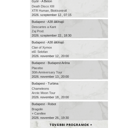
Győr - A Beton
Death Disco XIII
XTR Human, Blokkontroll
2026. szeptember 12., 07:15
Budapest - A38 állóhajó
Descartes a Kant
Zaj Prod.
2026. szeptember 22., 18:30
Budapest - A38 állóhajó
Clan of Xymox
elő: Selofan
2026. november 12., 20:00
Budapest - Budapest Aréna
Placebo
30th Anniversary Tour
2026. november 13., 20:00
Budapest - Turbina
Chameleons
Arctic Moon Tour
2026. november 18., 20:00
Budapest - Robot
Bragolin
+ Carellee
2026. november 26., 19:30