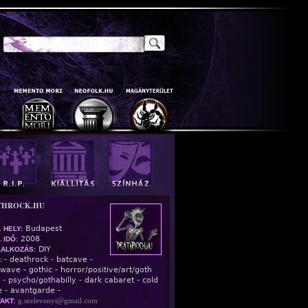
Keresés
Keresés Űrlap
THROCK.HU
Budapest
. HELY:
2008
 IDŐ:
DIY
ALKOZÁS:
- deathrock - batcave -
:
wave - gothic - horror/positive/art/goth
 - psycho/gothabilly - dark cabaret - cold
 - avantgarde -
g.szelevenyi@gmail.com
AKT: