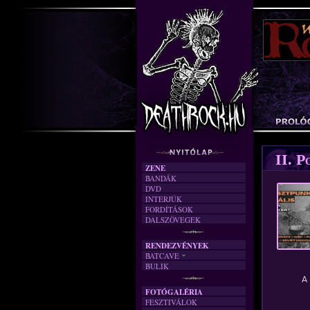
1
/1. kép
II. P
ZENE
BANDÁK
DVD
INTERJÚK
FORDÍTÁSOK
DALSZÖVEGEK
RENDEZVÉNYEK
BATCAVE
BULIK
AKTUÁLIS
A
A MÚLT
FOTÓGALÉRIA
FESZTIVÁLOK