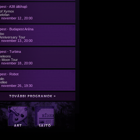
est - A38 állóhajó
 of Xymox
Selofan
 november 12., 20:00
pest - Budapest Aréna
ebo
Anniversary Tour
 november 13., 20:00
est - Turbina
eleons
c Moon Tour
 november 18., 20:00
pest - Robot
lin
ellee
 november 26., 19:30