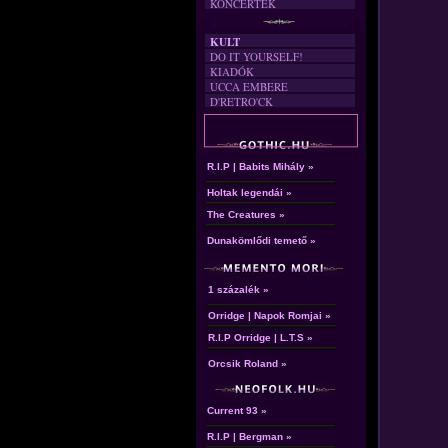
KONCERTEK
KULT
DO IT YOURSELF!
KIADÓK
UCCA EMBERE
D'RETRO'CK
R.I.P | Babits Mihály »
Holtak legendái »
The Creatures »
Dunakömlődi temető »
1 százalék »
Orridge | Napok Romjai »
R.I.P Orridge | L.T.S »
Orcsik Roland »
Current 93 »
R.I.P | Bergman »