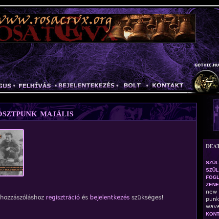
Jump to navigation
osztpunk majális
DEA
SZÜL
SZÜL.
FOGL
ZENE
new 
 hozzászóláshoz
regisztráció
és
bejelentkezés
szükséges!
punk
wave
KONT