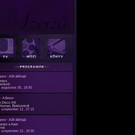
est - A38 állóhajó
ways
denevér
 augusztus 30., 18:30
- A Beton
 Disco XIII
Human, Blokkontroll
 szeptember 12., 07:15
est - A38 állóhajó
artes a Kant
rod.
 szeptember 22., 18:30