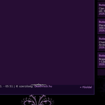
Budap
Clan
elő: 
2026.
Buda
Plac
30th 
2026.
Budap
Cham
Arcti
2026.
Buda
Brago
+ Car
2026.
1. - 05:51 | © szerzőség:
Deathrock.hu
« Főoldal