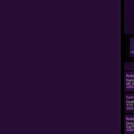
Budap
Dark
elő: 
2026.
Győr 
Death
XTR 
2026.
Budap
Desc
Zaj P
2026.