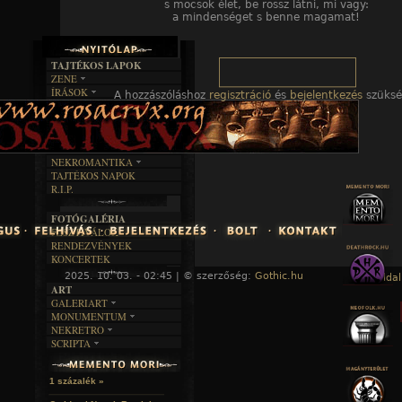
s mocsok élet, be rossz látni, mi vagy:
a mindenséget s benne magamat!
TAJTÉKOS LAPOK
ZENE
ÍRÁSOK
EGYÜTTESEK
A hozzászóláshoz
regisztráció
és
bejelentkezés
szüksé
BOSZORKÁNYKONYHA
IRODALOM
INTERJÚK
FEKETE HUMOR
FILM
FORDÍTÁSOK
KÉPES
MŰVÉSZET
DALSZÖVEGEK
RENDEZVÉNYEK
SZÖVEGES
ÍRÁSTÖRTÉNET
NEKROMANTIKA
TAJTÉKOS NAPOK
AKTUÁLIS
R.I.P.
A MÚLT
FOTÓGALÉRIA
FESZTIVÁLOK
RENDEZVÉNYEK
KONCERTEK
2025. 10. 03. - 02:45 | © szerzőség:
Gothic.hu
« Főoldal
ART
GALERIART
MONUMENTUM
ARTGALERI
NEKRETRO
TEMETŐK
KÉPREGÉNYEK
SCRIPTA
SZUBKULT
TEMPLOMOK
LAKÁSKULTS
NOVELLÁK
FEKETE LYUK
VÁRAK
VERSEK
RELIKVIÁK
HELYEK
1 százalék »
HALÁLTÁNC