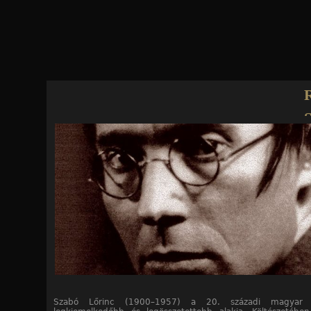
Jump to navigation
R
Lőrinc
Szabó Lőrinc (1900–1957) a 20. századi magyar l