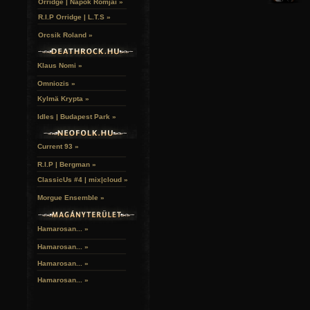
Orridge | Napok Romjai »
R.I.P Orridge | L.T.S »
Orcsik Roland »
Klaus Nomi »
Omniozis »
Kylmä Krypta »
Idles | Budapest Park »
Current 93 »
R.I.P | Bergman »
ClassicUs #4 | mix|cloud »
Morgue Ensemble »
Hamarosan... »
Hamarosan...
»
Hamarosan...
»
Hamarosan...
»