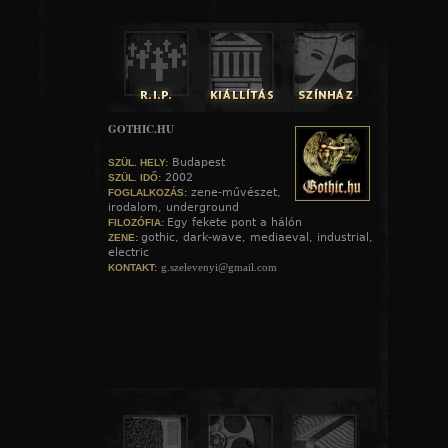
GOTHIC.HU
Budapest
SZÜL. HELY:
2002
SZÜL. IDŐ:
zene-művészet,
FOGLALKOZÁS:
irodalom, underground
Egy fekete pont a hálón
FILOZÓFIA:
gothic, dark-wave, mediaeval, industrial,
ZENE:
electric
g.szelevenyi@gmail.com
KONTAKT: