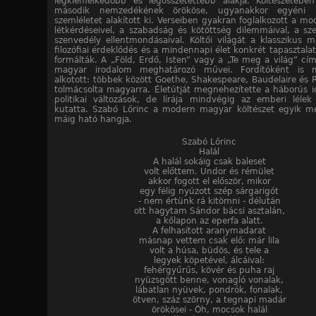
legkiemelkedőbb és legösszetettebb alakja. Költészetéb
második nemzedékének örököse, ugyanakkor egyéni 
szemléletet alakított ki. Verseiben gyakran foglalkozott a m
létkérdéseivel, a szabadság és kötöttség dilemmáival, a sz
szenvedély ellentmondásaival. Költői világát a klasszikus m
filozófiai érdeklődés és a mindennapi élet konkrét tapasztala
formálták. A „Föld, Erdő, Isten” vagy a „Te meg a világ” cím
magyar irodalom meghatározó művei. Fordítóként is 
alkotott: többek között Goethe, Shakespeare, Baudelaire és R
tolmácsolta magyarra. Életútját megnehezítette a háborús i
politikai változások, de lírája mindvégig az emberi lélek
kutatta. Szabó Lőrinc a modern magyar költészet egyik m
máig ható hangja.
Szabó Lőrinc
Halál
A halál sokáig csak baleset
volt előttem. Undor és rémület
akkor fogott el először, mikor
egy félig nyúzott szép sárgarigót
- nem értünk rá kitömni - délután
ott hagytam Sándor bácsi asztalán,
a kőlapon az eperfa alatt.
A felhasított aranymadarat
másnap vettem csak elő: már lila
volt a húsa, büdös, és tele a
legyek köpetével, álcáival:
fehérgyűrűs, kövér és puha raj
nyüzsgött benne, vonagló vonalak,
lábatlan nyüvek, pondrók, fonalak,
ötven, száz szörny, a tegnapi madár
örökösei - Óh, mocsok halál