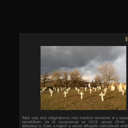
Jump to navigation
16
16
16
16
16
16
16
16
16
16
16
16
16
16
16
16
/10. kép
/11. kép
/12. kép
/13. kép
/14. kép
/15. kép
/16. kép
/1. kép
/2. kép
/3. kép
/4. kép
/5. kép
/6. kép
/7. kép
/8. kép
/9. kép
hősi temető
Több száz első világháborús hősi halottat temettek el a bala
temetőben, de itt nyugszanak az 1919. január 29-én k
áldozatai is. Ezen a napon a várost elfoglaló csehszlovák erők