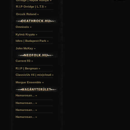
Orridge | Napok Romjai »
R.I.P Orridge | L.T.S »
Orcsik Roland »
Omniozis »
Kylmä Krypta »
Idles | Budapest Park »
John McKay »
Current 93 »
R.I.P | Bergman »
ClassicUs #4 | mix|cloud »
Morgue Ensemble »
Hamarosan... »
Hamarosan...
»
Hamarosan...
»
Hamarosan...
»