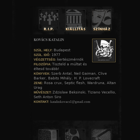
KOVÁCS KATALIN
Budapest
SZÜL. HELY:
1977
SZÜL. IDŐ:
kertészmérnök
VÉGZETTSÉG:
Tiszteld a múltat és
FILOZÓFIA:
éltesd tovább!
Szerb Antal, Neil Gaiman, Clive
KÖNYVEK:
Barker, Babits Mihály, H. P. Lovecraft
Rosa crux, Septic flesh, Wardruna, Altan
ZENE:
Urag
Zdzislaw Beksinski, Tiziano Vecellio,
MŰVÉSZET:
Seth Anton Siro
katalinkovacs1@gmail.com
KONTAKT: