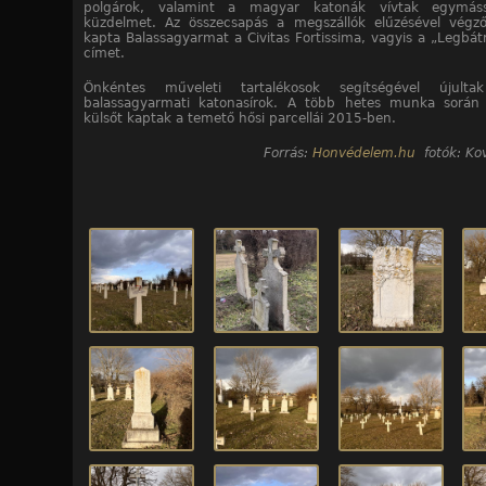
polgárok, valamint a magyar katonák vívtak egymáss
küzdelmet. Az összecsapás a megszállók elűzésével végző
kapta Balassagyarmat a Civitas Fortissima, vagyis a „Legbát
címet.
Önkéntes műveleti tartalékosok segítségével újul
balassagyarmati katonasírok. A több hetes munka során 
külsőt kaptak a temető hősi parcellái 2015-ben.
Forrás:
Honvédelem.hu
fotók: Kov