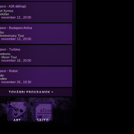
est - A38 állóhajó
 of Xymox
Selofan
 november 12., 20:00
pest - Budapest Aréna
ebo
Anniversary Tour
 november 13., 20:00
est - Turbina
eleons
c Moon Tour
 november 18., 20:00
pest - Robot
lin
ellee
 november 26., 19:30