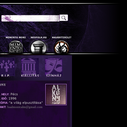
Keresés
Keresés Űrlap
ONY
Pécs
. HELY:
1996
 IDŐ:
"a világ elpusztítása"
ZÓFIA:
baalmontcalm@gmail.com
AKT: