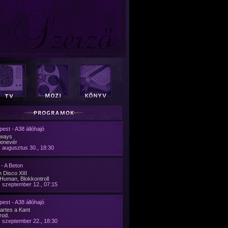
est - A38 állóhajó
ways
denevér
 augusztus 30., 18:30
- A Beton
 Disco XIII
Human, Blokkontroll
 szeptember 12., 07:15
est - A38 állóhajó
artes a Kant
rod.
 szeptember 22., 18:30