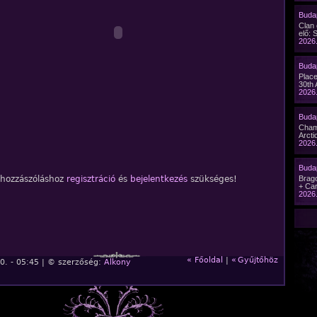
Budap
Clan
elő: 
2026.
Buda
Plac
30th 
2026.
Budap
Cham
Arcti
2026.
Buda
 hozzászóláshoz
regisztráció
és
bejelentkezés
szükséges!
Brago
+ Car
2026.
« Főoldal
|
«
Gyűjtőhöz
0. - 05:45 | © szerzőség:
Alkony