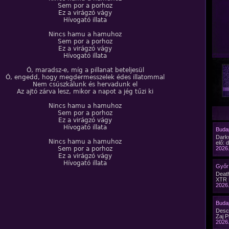
Sem por a porhoz
Ez a virágzó vágy
Hívogató illata
Nincs hamu a hamuhoz
Sem por a porhoz
Ez a virágzó vágy
Hívogató illata
Ó, maradsz-e, míg a pillanat beteljesül
Ó, engedd, hogy megdermesszelek édes illatommal
Nem csúszkálunk és hervadunk el
Az ajtó zárva lesz, mikor a napot a jég tűzi ki
Nincs hamu a hamuhoz
Sem por a porhoz
Ez a virágzó vágy
Hívogató illata
Budap
Dark
Nincs hamu a hamuhoz
elő: 
Sem por a porhoz
2026.
Ez a virágzó vágy
Hívogató illata
Győr 
Death
XTR 
2026.
Budap
Desc
Zaj P
2026.