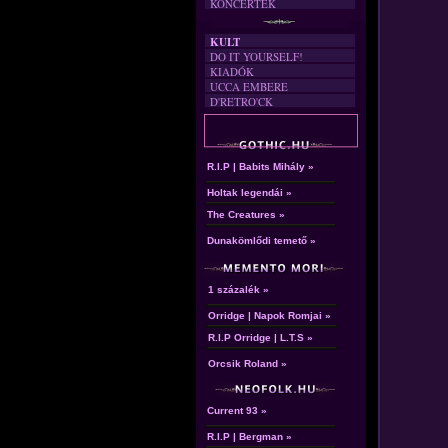
KONCERTEK
KULT
DO IT YOURSELF!
KIADÓK
UCCA EMBERE
D'RETRO'CK
R.I.P | Babits Mihály »
Holtak legendái »
The Creatures »
Dunakömlődi temető »
1 százalék »
Orridge | Napok Romjai »
R.I.P Orridge | L.T.S »
Orcsik Roland »
Current 93 »
R.I.P | Bergman »