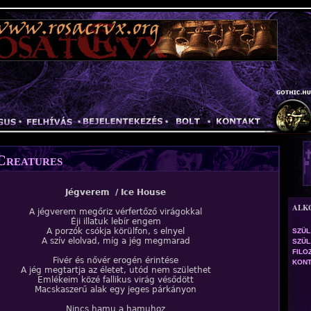
Jump to navigation
Creatures
Jégverem / Ice House
ALK
A jégverem megőriz vérfertőző virágokkal
Éji illatuk lebír engem
A porzók csókja körülfon, s elnyel
SZÜL
A szív elolvad, míg a jég megmarad
SZÜL.
FILO
Fivér és nővér erogén érintése
KONT
A jég megtartja az életet, utód nem születhet
Emlékeim közé fallikus virág vésődött
Macskaszerű alak egy jeges párkányon
Nincs hamu a hamuhoz