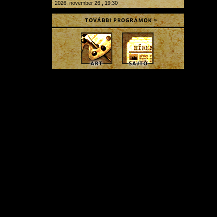
2026. november 26., 19:30
fotó:
Idols
Az esemény a
A hozzászóláshoz
regisztráció
és
bejelentkezés
szüksé