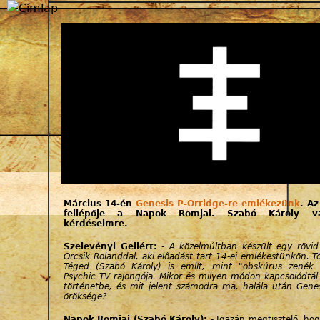
Jump to navigation
Március 14-én
Genesis P-Orridge-re emlékezünk
. Az
fellépője a Napok Romjai. Szabó Károly vá
kérdéseimre.
Szelevényi Gellért:
-
A közelmúltban készült egy rövid
Orcsik Rolanddal, aki előadást tart 14-ei emlékestünkön. T
Téged (Szabó Károly) is említ, mint "obskúrus zenék g
Psychic TV rajongója. Mikor és milyen módon kapcsolódtál
történetbe, és mit jelent számodra ma, halála után Genes
öröksége?
Napok Romjai (Szabó Károly):
- Igazán megtisztelő, hog