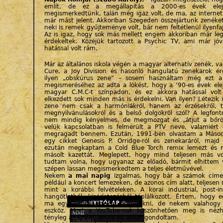
említ, de ez a megállapítás a 2000-es évek elej
megismerkedtünk, talán még igaz volt, de ma, az internet
már mást jelent. Akkoriban Szegeden összejártunk zenéket 
neki is remek gyűjteménye volt, bár nem feltétlenül ilyenfa
Az is igaz, hogy sok más mellett engem akkoriban már le
érdekeltek. Közéjük tartozott a Psychic TV, ami már jó
hatással volt rám.
Már az általános iskola végén a magyar alternatív zenék, v
Cure, a Joy Division és hasonló hangulatú zenekarok ér
ilyen „obskúrus zene” – sosem használtam még ezt a k
megismeréséhez az adta a lökést, hogy a ’90-es évek ele
magyar C.M.C-t színpadon, és ez akkora hatással vol
elkezdett sok minden más is érdekelni. Van ilyen? Létezik 
zene nem csak a harmóniákról, hanem az érzésekről, t
megnyilvánulásokról és a belső dolgokról szól? A legfon
nem mindig kényelmes, de megmozgat és „átjut a bőrö
velük kapcsolatban is felmerült a PTV neve, valamiért
megragadt bennem. Ezután, 1991-ben olvastam a Másod
egy cikket Genesis P. Orridge-ról és zenekaráról, maj
ezután megkaptam a Cold Blue Torch remix lemezt és
másolt kazettát. Meglepett, hogy mind teljesen más v
tudtam volna, hogy ugyanaz az előadó, bármit elhittem 
szépen lassan megismerkedtem a teljes életművével.
Nekem
a mai napig
izgalmas, hogy bár a számok címe
például a koncert lemezeken, de azonos cím alatt, teljesen
mint a korábbi felvételeken. A korai industrial, post-in
hangötletből, kísérletezésből táplálkozott. Értem, hogy 
ma egyszerűbb ezeket összerakni, de nekem valahogy 
eszköz. Most a YouTube-nak köszönhetően meg is néz
MMI
tényleg az szól-e, amire én akkor gondoltam.
TAGSÁG