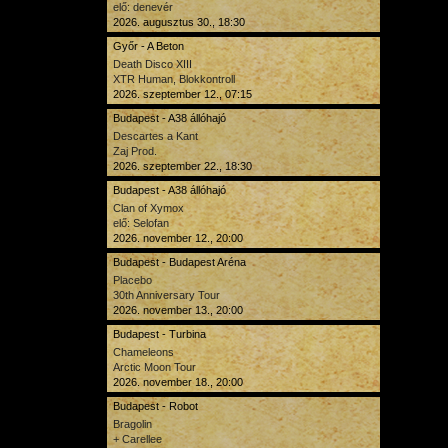
Természetesen a saját magunk hangjaiból és utalásaiva
elő: denevér
anyaggal idézzük meg Genesist, de többet nem szeretné
2026. augusztus 30., 18:30
Remélem, hogy ez át fog jönni, és egy valóban külö
részesei lesznek azok, akik eljönnek azon a márciusi estén!
Győr - A Beton
Death Disco XIII
XTR Human, Blokkontroll
2026. szeptember 12., 07:15
Budapest - A38 állóhajó
Descartes a Kant
Zaj Prod.
2026. szeptember 22., 18:30
Budapest - A38 állóhajó
Clan of Xymox
elő: Selofan
2026. november 12., 20:00
Budapest - Budapest Aréna
Placebo
30th Anniversary Tour
2026. november 13., 20:00
Budapest - Turbina
Chameleons
Arctic Moon Tour
2026. november 18., 20:00
Budapest - Robot
Bragolin
+ Carellee