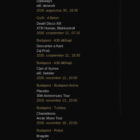
Darkways
elő: denevér
2026. augusztus 30., 18:30
Győr - A Beton
Death Disco XIII
XTR Human, Blokkontroll
2026. szeptember 12., 07:15
Budapest - A38 állóhajó
Descartes a Kant
Zaj Prod.
2026. szeptember 22., 18:30
Budapest - A38 állóhajó
Clan of Xymox
elő: Selofan
2026. november 12., 20:00
Budapest - Budapest Aréna
Placebo
30th Anniversary Tour
2026. november 13., 20:00
Budapest - Turbina
Chameleons
Arctic Moon Tour
2026. november 18., 20:00
Budapest - Robot
Bragolin