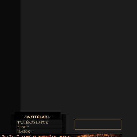
TAJTÉKOS LAPOK
ZENE
ÍRÁSOK
EGYÜTTESEK
BOSZORKÁNYKONYHA
IRODALOM