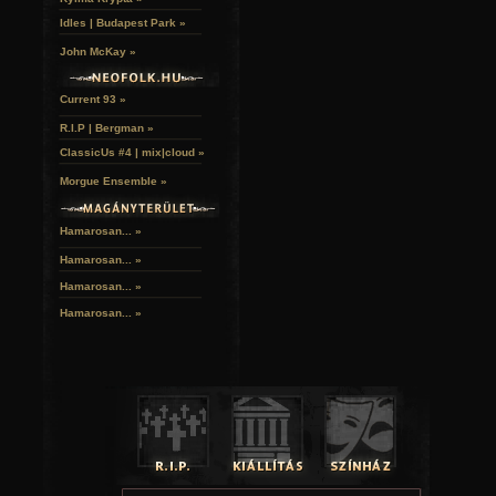
Idles | Budapest Park »
John McKay »
Current 93 »
R.I.P | Bergman »
ClassicUs #4 | mix|cloud »
Morgue Ensemble »
Hamarosan... »
Hamarosan...
»
Hamarosan...
»
Hamarosan...
»