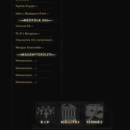
Kylmä Krypta »
Idles | Budapest Park »
Current 93 »
R.I.P | Bergman »
ClassicUs #4 | mix|cloud »
Morgue Ensemble »
Hamarosan... »
Hamarosan...
»
Hamarosan...
»
Hamarosan...
»