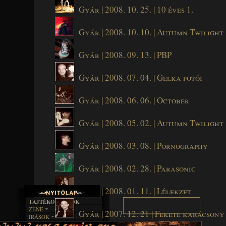
Gyár | 2008. 10. 25. | 10 éves 1.
Gyár | 2008. 10. 10. | Autumn Twilight
Gyár | 2008. 09. 13. | PBP
Gyár | 2008. 07. 04. | Gelka fotói
Gyár | 2008. 06. 06. | October
Gyár | 2008. 05. 02. | Autumn Twilight
Gyár | 2008. 03. 08. | Pornography
Gyár | 2008. 02. 28. | Parasonic
Gyár | 2008. 01. 11. | Lélekzet
TAJTÉKOS LAPOK
ZENE
Gyár | 2007. 12. 21 | Fekete karácsony
ÍRÁSOK
EGYÜTTESEK
BOSZORKÁNYKONYHA
IRODALOM