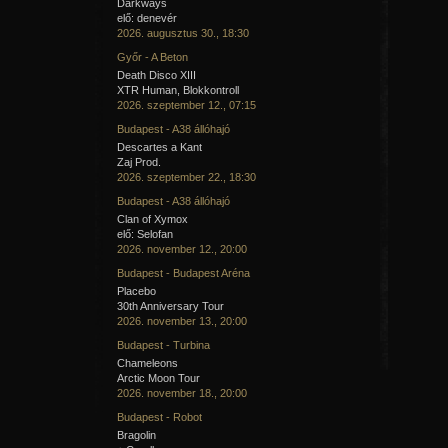
Darkways
elő: denevér
2026. augusztus 30., 18:30
Győr - A Beton
Death Disco XIII
XTR Human, Blokkontroll
2026. szeptember 12., 07:15
Budapest - A38 állóhajó
Descartes a Kant
Zaj Prod.
2026. szeptember 22., 18:30
Budapest - A38 állóhajó
Clan of Xymox
elő: Selofan
2026. november 12., 20:00
Budapest - Budapest Aréna
Placebo
30th Anniversary Tour
2026. november 13., 20:00
Budapest - Turbina
Chameleons
Arctic Moon Tour
2026. november 18., 20:00
Budapest - Robot
Bragolin