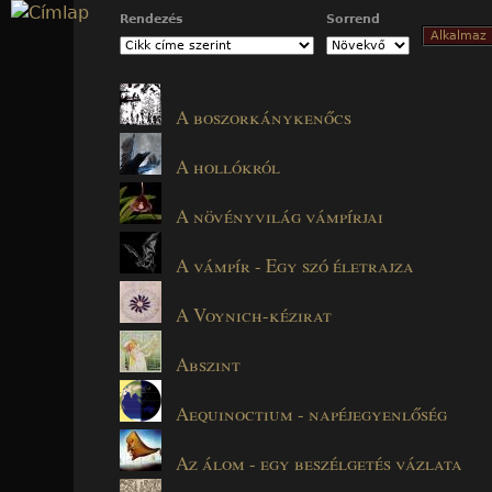
Jump to navigation
Rendezés
Sorrend
A boszorkánykenőcs
A hollókról
A növényvilág vámpírjai
A vámpír - Egy szó életrajza
A Voynich-kézirat
Abszint
Aequinoctium - napéjegyenlőség
Az álom - egy beszélgetés vázlata