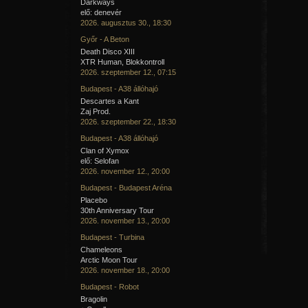
Darkways
elő: denevér
2026. augusztus 30., 18:30
Győr - A Beton
Death Disco XIII
XTR Human, Blokkontroll
2026. szeptember 12., 07:15
Budapest - A38 állóhajó
Descartes a Kant
Zaj Prod.
2026. szeptember 22., 18:30
Budapest - A38 állóhajó
Clan of Xymox
elő: Selofan
2026. november 12., 20:00
Budapest - Budapest Aréna
Placebo
30th Anniversary Tour
2026. november 13., 20:00
Budapest - Turbina
Chameleons
Arctic Moon Tour
2026. november 18., 20:00
Budapest - Robot
Bragolin