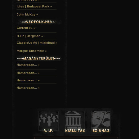
Idles | Budapest Park »
John McKay »
Current 93 »
R.I.P | Bergman »
ClassicUs #4 | mix|cloud »
Morgue Ensemble »
Hamarosan... »
Hamarosan...
»
Hamarosan...
»
Hamarosan...
»