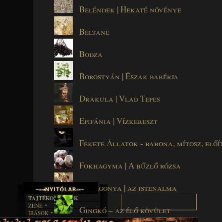
Beléndek | Hekaté növénye
Beltane
Bodza
Borostyán | Észak babérja
Drakula | Vlad Tepes
Epifánia | Vízkereszt
Fekete Állatok - babona, mítosz, előí
Fokhagyma | A bűzlő rózsa
Galagonya | az istenalma
TAJTÉKOS LAPOK
ZENE
Gingkó – az élő kövület
ÍRÁSOK
EGYÜTTESEK
BOSZORKÁNYKONYHA
IRODALOM