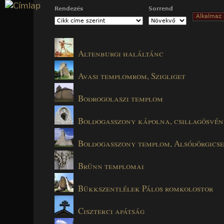
Jump to navigation
Rendezés
Sorrend
Altenburgi haláltánc
Avasi templomrom, Szigliget
Bodrogolaszi templom
Boldogasszony kápolna, csillagösvé
Boldogasszony templom, Alsódörgicse
Brünn templomai
Bükkszentlélek Pálos romkolostor
Ciszterci apátság