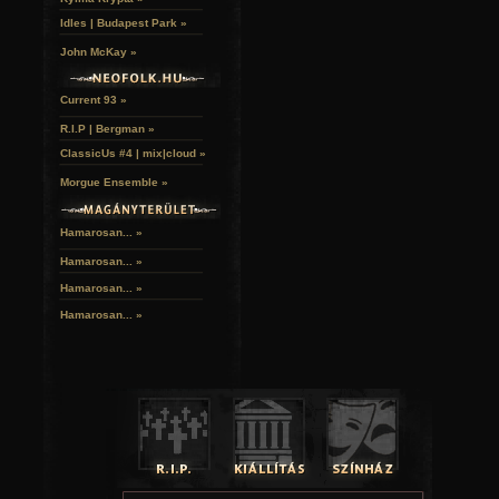
Idles | Budapest Park »
John McKay »
Current 93 »
R.I.P | Bergman »
ClassicUs #4 | mix|cloud »
Morgue Ensemble »
Hamarosan... »
Hamarosan...
»
Hamarosan...
»
Hamarosan...
»