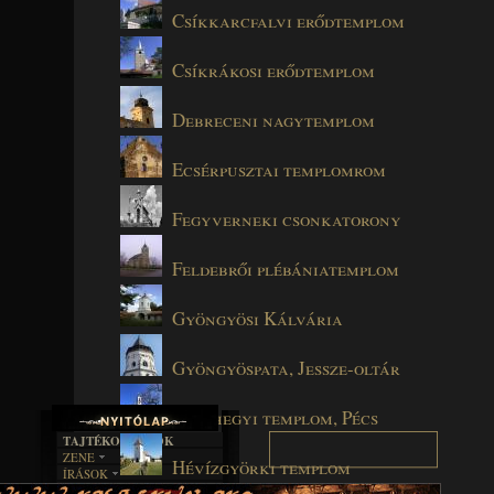
Csíkkarcfalvi erődtemplom
Csíkrákosi erődtemplom
Debreceni nagytemplom
Ecsérpusztai templomrom
Fegyverneki csonkatorony
Feldebrői plébániatemplom
Gyöngyösi Kálvária
Gyöngyöspata, Jessze-oltár
Havihegyi templom, Pécs
TAJTÉKOS LAPOK
ZENE
Hévízgyörki templom
ÍRÁSOK
EGYÜTTESEK
BOSZORKÁNYKONYHA
IRODALOM