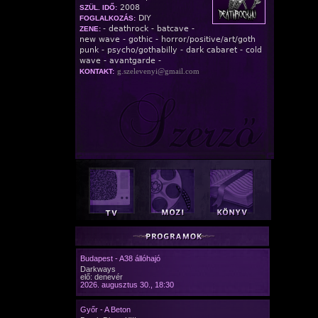
2008
SZÜL. IDŐ:
DIY
FOGLALKOZÁS:
- deathrock - batcave -
ZENE:
new wave - gothic - horror/positive/art/goth
punk - psycho/gothabilly - dark cabaret - cold
wave - avantgarde -
g.szelevenyi@gmail.com
KONTAKT:
Budapest - A38 állóhajó
Darkways
elő: denevér
2026. augusztus 30., 18:30
Győr - A Beton