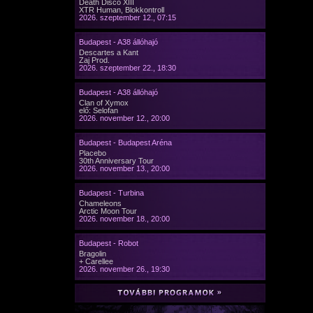
Death Disco XIII
XTR Human, Blokkontroll
2026. szeptember 12., 07:15
Budapest - A38 állóhajó
Descartes a Kant
Zaj Prod.
2026. szeptember 22., 18:30
Budapest - A38 állóhajó
Clan of Xymox
elő: Selofan
2026. november 12., 20:00
Budapest - Budapest Aréna
Placebo
30th Anniversary Tour
2026. november 13., 20:00
Budapest - Turbina
Chameleons
Arctic Moon Tour
2026. november 18., 20:00
Budapest - Robot
Bragolin
+ Carellee
2026. november 26., 19:30