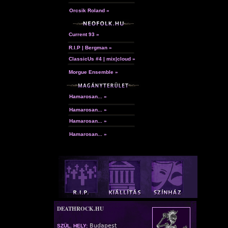
Orcsik Roland »
Current 93 »
R.I.P | Bergman »
ClassicUs #4 | mix|cloud »
Morgue Ensemble »
Hamarosan... »
Hamarosan... »
Hamarosan... »
Hamarosan... »
DEATHROCK.HU
Budapest
SZÜL. HELY: