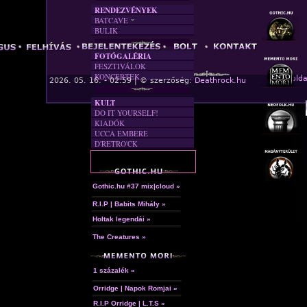
RENDEZVÉNYEK
BATCAVE
BULIK
AKTUÁLIS
A MÚLT
FOTÓGALÉRIA
FESZTIVÁLOK
KONCERTEK
« Főolda
2026. 05. 16. - 02:59 | © szerzőség:
Deathrock.hu
KULT
DO IT YOURSELF!
KIADÓK
UCCA EMBERE
D'RETRO'CK
Gothic.hu #37 mix|cloud »
R.I.P | Babits Mihály »
Holtak legendái »
The Creatures »
1 százalék »
Orridge | Napok Romjai »
R.I.P Orridge | L.T.S »