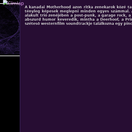
Jump to navigation
A kanadai Motherhood azon ritka zenekarok közé tar
tényleg képesek meglepni minden egyes számmal. 
alakult trió zenéjében a post-punk, a garage rock, a
abszurd humor keveredik, mintha a Deerhoof, a Pr
széteső westernfilm soundtrackje találkozna egy pin