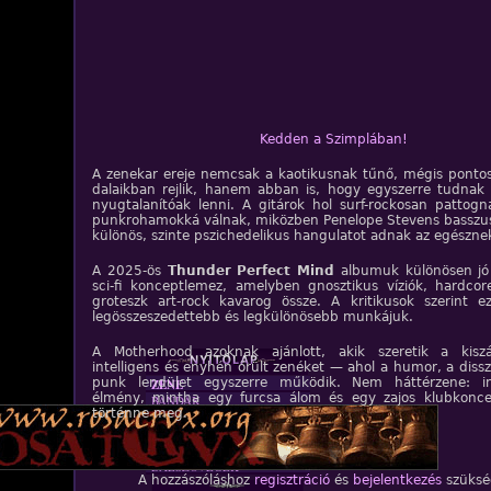
Kedden a Szimplában!
A zenekar ereje nemcsak a kaotikusnak tűnő, mégis pontosa
dalaikban rejlik, hanem abban is, hogy egyszerre tudnak 
nyugtalanítóak lenni. A gitárok hol surf-rockosan pattogn
punkrohamokká válnak, miközben Penelope Stevens basszusa
különös, szinte pszichedelikus hangulatot adnak az egészne
A 2025-ös
Thunder Perfect Mind
albumuk különösen jó
sci-fi konceptlemez, amelyben gnosztikus víziók, hardcor
groteszk art-rock kavarog össze. A kritikusok szerint ez
legösszeszedettebb és legkülönösebb munkájuk.
A Motherhood azoknak ajánlott, akik szeretik a kiszá
intelligens és enyhén őrült zenéket — ahol a humor, a diss
punk lendület egyszerre működik. Nem háttérzene: i
ZENE
élmény, mintha egy furcsa álom és egy zajos klubkonce
BANDÁK
történne meg.
DVD
INTERJÚK
FORDÍTÁSOK
DALSZÖVEGEK
A hozzászóláshoz
regisztráció
és
bejelentkezés
szüksé