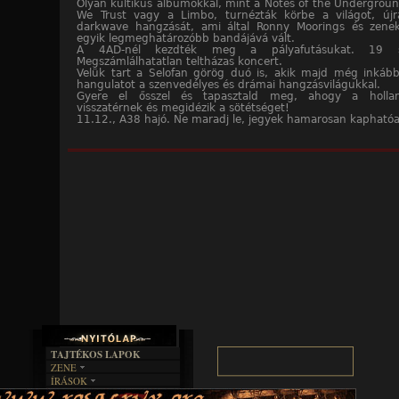
Olyan kultikus albumokkal, mint a Notes of the Undergroun
We Trust vagy a Limbo, turnézták körbe a világot, újra
darkwave hangzását, ami által Ronny Moorings és zene
egyik legmeghatározóbb bandájává vált.
A 4AD-nél kezdték meg a pályafutásukat. 19 st
Megszámlálhatatlan teltházas koncert.
Velük tart a Selofan görög duó is, akik majd még inkább
hangulatot a szenvedélyes és drámai hangzásvilágukkal.
Gyere el ősszel és tapasztald meg, ahogy a holla
visszatérnek és megidézik a sötétséget!
11.12., A38 hajó. Ne maradj le, jegyek hamarosan kaphatóa
TAJTÉKOS LAPOK
ZENE
ÍRÁSOK
EGYÜTTESEK
BOSZORKÁNYKONYHA
IRODALOM