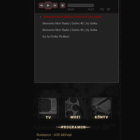
Budapest - A38 állóhajó