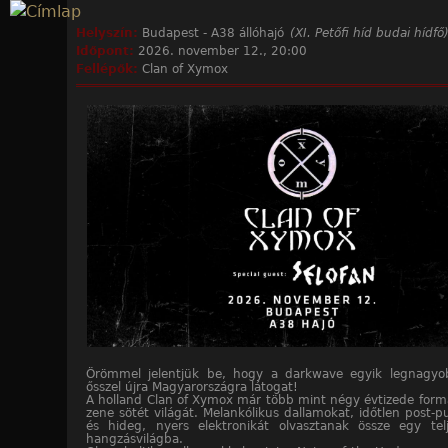
Jump to navigation
Helyszín:
Budapest - A38 állóhajó
(XI. Petőfi híd budai hídfő
Időpont:
2026. november 12., 20:00
Fellépők:
Clan of Xymox
Örömmel jelentjük be, hogy a darkwave egyik legnagyo
ősszel újra Magyarországra látogat!
A holland Clan of Xymox már több mint négy évtizede formá
zene sötét világát. Melankólikus dallamokat, időtlen post-
és hideg, nyers elektronikát olvasztanak össze egy tel
hangzásvilágba.