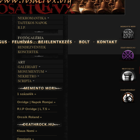
INTERJÚK
FEKETE HUMOR
FILM
FORDÍTÁSOK
KÉPES
MŰVÉSZET
DALSZÖVEGEK
RENDEZVÉNYEK
SZÖVEGES
ÍRÁSTÖRTÉNET
NEKROMANTIKA
TAJTÉKOS NAPOK
AKTUÁLIS
R.I.P.
A MÚLT
FOTÓGALÉRIA
FESZTIVÁLOK
RENDEZVÉNYEK
KONCERTEK
ART
GALERIART
MONUMENTUM
ARTGALERI
NEKRETRO
TEMETŐK
KÉPREGÉNYEK
SCRIPTA
SZUBKULT
TEMPLOMOK
LAKÁSKULTS
NOVELLÁK
FEKETE LYUK
VÁRAK
VERSEK
RELIKVIÁK
HELYEK
1 százalék »
HALÁLTÁNC
Orridge | Napok Romjai »
R.I.P Orridge | L.T.S »
Orcsik Roland »
Klaus Nomi »
Omniozis »