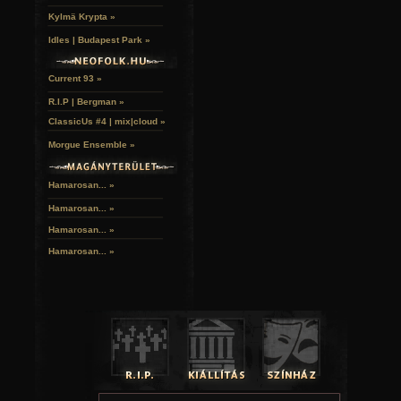
Kylmä Krypta »
Idles | Budapest Park »
Current 93 »
R.I.P | Bergman »
ClassicUs #4 | mix|cloud »
Morgue Ensemble »
Hamarosan... »
Hamarosan...
»
Hamarosan...
»
Hamarosan...
»