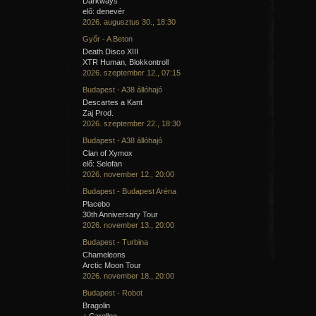
Darkways
elő: denevér
2026. augusztus 30., 18:30
Győr - A Beton
Death Disco XIII
XTR Human, Blokkontroll
2026. szeptember 12., 07:15
Budapest - A38 állóhajó
Descartes a Kant
Zaj Prod.
2026. szeptember 22., 18:30
Budapest - A38 állóhajó
Clan of Xymox
elő: Selofan
2026. november 12., 20:00
Budapest - Budapest Aréna
Placebo
30th Anniversary Tour
2026. november 13., 20:00
Budapest - Turbina
Chameleons
Arctic Moon Tour
2026. november 18., 20:00
Budapest - Robot
Bragolin
+ Carellee