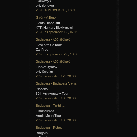
Darkways
elő: denevér
2026. augusztus 30., 18:30
Győr - A Beton
Death Disco XIII
XTR Human, Blokkontroll
2026. szeptember 12., 07:15
Budapest - A38 állóhajó
Descartes a Kant
Zaj Prod.
2026. szeptember 22., 18:30
Budapest - A38 állóhajó
Clan of Xymox
elő: Selofan
2026. november 12., 20:00
Budapest - Budapest Aréna
Placebo
30th Anniversary Tour
2026. november 13., 20:00
Budapest - Turbina
Chameleons
Arctic Moon Tour
2026. november 18., 20:00
Budapest - Robot
Bragolin