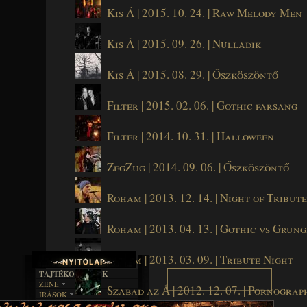
Kis Á | 2015. 10. 24. | Raw Melody Men
Kis Á | 2015. 09. 26. | Nulladik
Kis Á | 2015. 08. 29. | Őszköszöntő
Filter | 2015. 02. 06. | Gothic farsang
Filter | 2014. 10. 31. | Halloween
ZegZug | 2014. 09. 06. | Őszköszöntő
Roham | 2013. 12. 14. | Night of Tribute
Roham | 2013. 04. 13. | Gothic vs Grung
Roham | 2013. 03. 09. | Tribute Night
TAJTÉKOS LAPOK
ZENE
Szabad az Á | 2012. 12. 07. | Pornogra
ÍRÁSOK
EGYÜTTESEK
BOSZORKÁNYKONYHA
IRODALOM