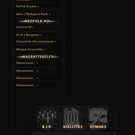
Kylmä Krypta »
Idles | Budapest Park »
Current 93 »
R.I.P | Bergman »
ClassicUs #4 | mix|cloud »
Morgue Ensemble »
Hamarosan... »
Hamarosan...
»
Hamarosan...
»
Hamarosan...
»