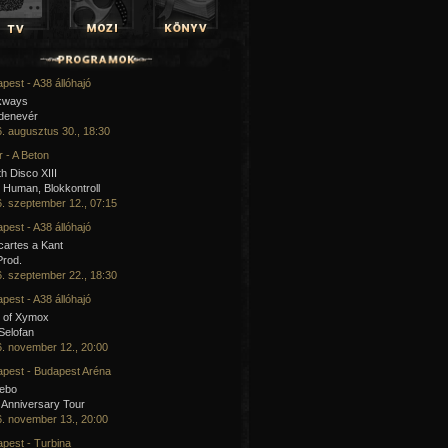
pest - A38 állóhajó
kways
 denevér
. augusztus 30., 18:30
 - A Beton
h Disco XIII
Human, Blokkontroll
. szeptember 12., 07:15
pest - A38 állóhajó
artes a Kant
Prod.
. szeptember 22., 18:30
pest - A38 állóhajó
 of Xymox
 Selofan
. november 12., 20:00
pest - Budapest Aréna
cebo
 Anniversary Tour
. november 13., 20:00
pest - Turbina