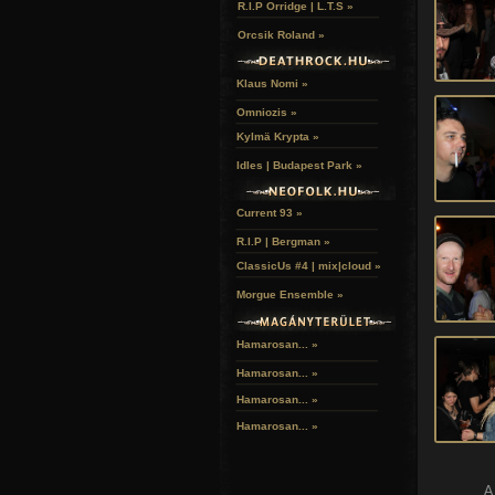
R.I.P Orridge | L.T.S »
Orcsik Roland »
Klaus Nomi »
Omniozis »
Kylmä Krypta »
Idles | Budapest Park »
Current 93 »
R.I.P | Bergman »
ClassicUs #4 | mix|cloud »
Morgue Ensemble »
Hamarosan... »
Hamarosan...
»
Hamarosan...
»
Hamarosan...
»
A