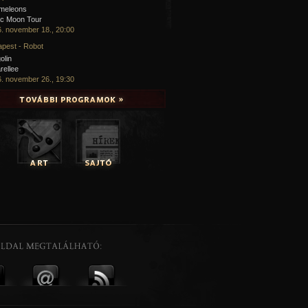
meleons
ic Moon Tour
. november 18., 20:00
pest - Robot
olin
rellee
. november 26., 19:30