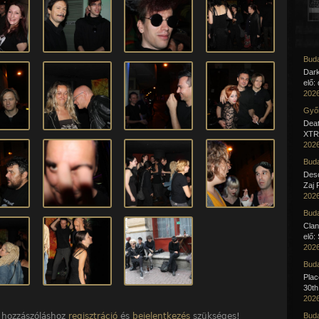
Buda
Dar
elő:
2026
Győr
Deat
XTR 
2026
Buda
Desc
Zaj 
2026
Buda
Clan
elő:
2026
Buda
Pla
30th
2026
 hozzászóláshoz
regisztráció
és
bejelentkezés
szükséges!
Buda