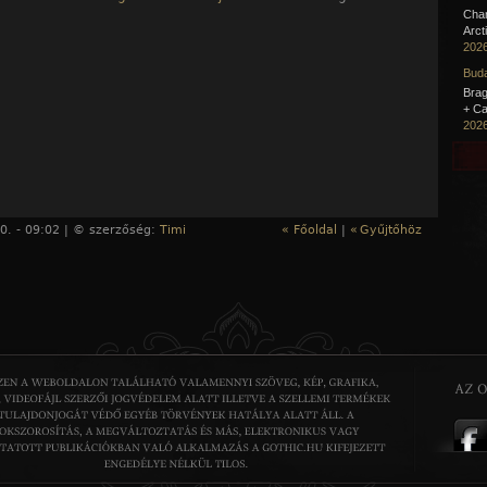
Cha
Arct
2026
Buda
Brag
+ Ca
2026
0. - 09:02 | © szerzőség:
Timi
« Főoldal
|
«
Gyűjtőhöz