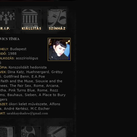
VICS TÍMEA
Budapest
 HELY:
1988
 IDŐ:
asszíriológus
ALKOZÁS:
ó
Konszolidált hedonista
ÓFIA:
Dina Katz, Huehnergard, Grétsy
VEK:
ó, Gottfried Benn, E.A.Poe
Faith and the Muse, Siouxie and the
:
ees, The Fair Sex, Rome, Arcana,
tha, Pink Turns Blue, Rome, Rozz
ams, Bauhaus, Sieben, A Place to Bury
gers
ókori kelet művészete, Alfons
SZET:
, André Kertész, M.C.Escher
sarahkayshadow@gmail.com
KT: