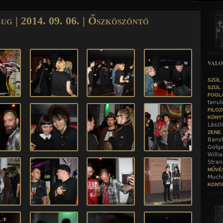
Jump to navigation
g | 2014. 09. 06. | Őszköszöntő
VALO
SZÜL.
SZÜL.
FOGL
tanul
FILOZ
KÖNY
Lászl
ZENE
Bansh
Golga
Willi
Stran
MŰVÉ
Mucha
KONTA