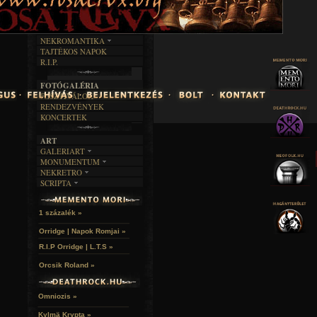
INTERJÚK
FEKETE HUMOR
FILM
FORDÍTÁSOK
KÉPES
MŰVÉSZET
DALSZÖVEGEK
RENDEZVÉNYEK
SZÖVEGES
ÍRÁSTÖRTÉNET
NEKROMANTIKA
TAJTÉKOS NAPOK
AKTUÁLIS
R.I.P.
A MÚLT
FOTÓGALÉRIA
FESZTIVÁLOK
RENDEZVÉNYEK
KONCERTEK
ART
GALERIART
MONUMENTUM
ARTGALERI
NEKRETRO
TEMETŐK
KÉPREGÉNYEK
SCRIPTA
SZUBKULT
TEMPLOMOK
LAKÁSKULTS
NOVELLÁK
FEKETE LYUK
VÁRAK
VERSEK
RELIKVIÁK
HELYEK
1 százalék »
HALÁLTÁNC
Orridge | Napok Romjai »
R.I.P Orridge | L.T.S »
Orcsik Roland »
Omniozis »
Kylmä Krypta »