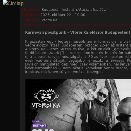
Jump to navigation
Helyszín:
Budapest - Instant
(Akácfa utca 51.)
Időpont:
2025. október 22., 19:00
Fellépők:
Vtoroi Ka
Karneváli posztpunk – Vtoroi Ka először Budapesten!
Kirgizisztán egyik legizgalmasabb zenei formációja, a bisk
végre először játszik Budapesten, október 22-én az Instant 
A Vtoroi Ka – azaz Sultan és Ilya, a két önjelölt „govnyuk” 
fordításban: „szarfej”) – színes, ironikus és bulizós formá
újra a poszt-szovjet nosztalgiát, a '80-as évek posztpunkjá
évek vadromantikáját. Legújabb lemezük, a Svinaya P
Division hangulatát idézi meg, csak vidámabban, harsány
kelet-európaibban – nem akarja komolyan venni magát, 
ironikus, miközben súlyos témákat feszeget.