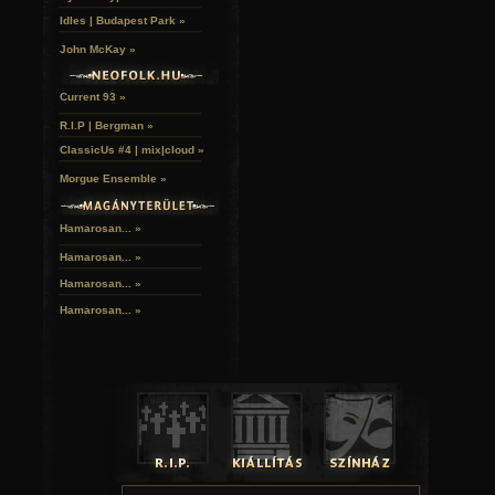
Idles | Budapest Park »
John McKay »
Current 93 »
R.I.P | Bergman »
ClassicUs #4 | mix|cloud »
Morgue Ensemble »
Hamarosan... »
Hamarosan...
»
Hamarosan...
»
Hamarosan...
»