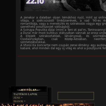
A zenekar a dalaiban olyan témákhoz nyúl, mint az onli
világa, a szétcsúszott tinédzserévek, a vad '90-es é
romantikája, vagy a menekülés és szórakozás vágya egy gr
szerethető posztszovjet valóságból.
A Svinaya Poputka dalai (mint a Teni ot pal’m, Tonirovanny
a Dura) már most kultikus státuszban vannak az orosz un
A klipjeik szórakoztatóak, látványosak, és szürreál
Csodaországban, csak Közép-Ázsiában, neonfé
szintetizátorokkal.
A Vtoroi Ka koncertje nem csupán zenei élmény: egy audiovi
kabaré, ahol minden dal egy új világ és ahol a posztpunk fel
TAJTÉKOS LAPOK
ZENE
ÍRÁSOK
EGYÜTTESEK
BOSZORKÁNYKONYHA
IRODALOM