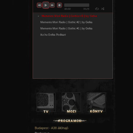
Budapest - A38 állóhajó