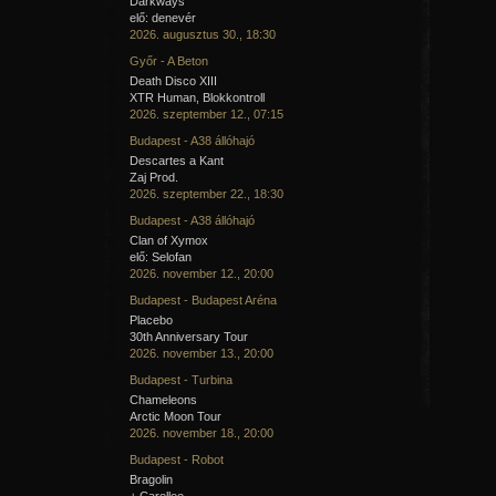
Darkways
elő: denevér
2026. augusztus 30., 18:30
Győr - A Beton
Death Disco XIII
XTR Human, Blokkontroll
2026. szeptember 12., 07:15
Budapest - A38 állóhajó
Descartes a Kant
Zaj Prod.
2026. szeptember 22., 18:30
Budapest - A38 állóhajó
Clan of Xymox
elő: Selofan
2026. november 12., 20:00
Budapest - Budapest Aréna
Placebo
30th Anniversary Tour
2026. november 13., 20:00
Budapest - Turbina
Chameleons
Arctic Moon Tour
2026. november 18., 20:00
Budapest - Robot
Bragolin
+ Carellee