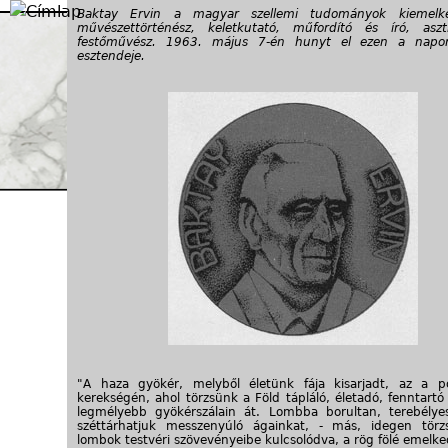
Jump to navigation
Baktay Ervin a magyar szellemi tudományok kiemelke
művészettörténész, keletkutató, műfordító és író, asz
festőművész. 1963. május 7-én hunyt el ezen a nap
esztendeje.
"A haza gyökér, melyből életünk fája kisarjadt, az a 
kerekségén, ahol törzsünk a Föld tápláló, életadó, fenntartó 
legmélyebb gyökérszálain át. Lombba borultan, terebély
széttárhatjuk messzenyúló ágainkat, - más, idegen törz
lombok testvéri szövevényeibe kulcsolódva, a rög fölé emelk