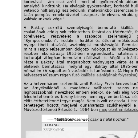
koronával - ám csak azért, mert ott gyökerezünk abban
amelyből kinőttünk. Ha elvágják gyökereinket, korhadó hull
vetendő holt anyag lesz belőlünk; matériánkból szerencsés 
talán pompás remekműveket faragnak, de eleven, viruló, 
valóságunknak vége."
A Baktay sokrétű személyiségét bemutató kiállítás m
családjának eddig sok tekintetben feltáratlan történetét, f
törekvéseit, részvételét a szabados szellemiségű g
"Symposionokon", irodalmi, fordítói és útleírói működését
nyugat-tibeti utazását, asztrológiai munkásságát. Bemutat
mint a Hopp Múzeumban dolgozó indológust és művészettö
részben rekonstruálja 1951-ben megrendezett, hatalmas si
kultúráját átfogóan bemutató kiállítását is. Végül a kiállí
része a Baktay által megalapított vadnyugati város és i
életének bemutatása, melyről egy Baktay által 1935-be
némafilm (A sápadtarcú varázsló) is tanúskodik. (A Hopp Fe
Művészeti Múzeum régen
futó kiállítási ajánlójának folytatása
Az a hetvenhárom esztendő, amit Baktay Ervin kedves bar
az árnyékvilágból a magáénak vallhatott, sajnos 
leghosszabbnak nevezhető emberi életkor, de neki elég volt
feledhetetlenné és bizony-bizony nem egy embertársa, sőt
előtt érthetetlenné tegye magát. Nem is volt ez csoda. Hisze
tehetséget hozott magával dunaharaszti szülőhelyéről a 
Művészettörténeti Értesítő 1., 1964-ben
megjelent emlékezé
"Tökéletes csendet csak a halál hozhat."
HARANG
ZENEKAROK
INTERJÚK