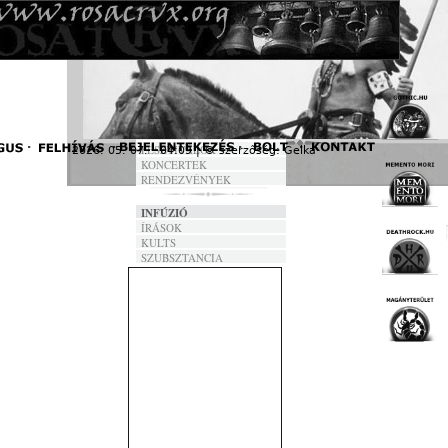
FORDÍTÁSOK
DALSZÖVEGEK
ANNO
FRONTVONAL
NEOFOLK DAY
R.I.P.
KÓPIA
FESZTIVÁLOK
2026. 05. 07. - 04:09 | © szerzőség:
Gelka
« F
KONCERTEK
RENDEZVÉNYEK
INFÚZIÓ
ÍRÁSOK
KULTS
SZUBSZTANCIA
A hozzászóláshoz
regisztráció
és
bejelentkezés
szükség