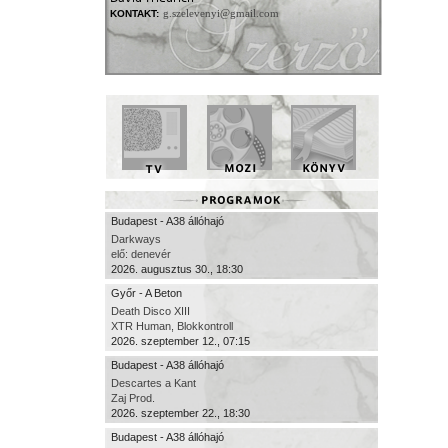
g.szelevenyi@gmail.com
KONTAKT:
Budapest - A38 állóhajó
Darkways
elő: denevér
2026. augusztus 30., 18:30
Győr - A Beton
Death Disco XIII
XTR Human, Blokkontroll
2026. szeptember 12., 07:15
Budapest - A38 állóhajó
Descartes a Kant
Zaj Prod.
2026. szeptember 22., 18:30
Budapest - A38 állóhajó