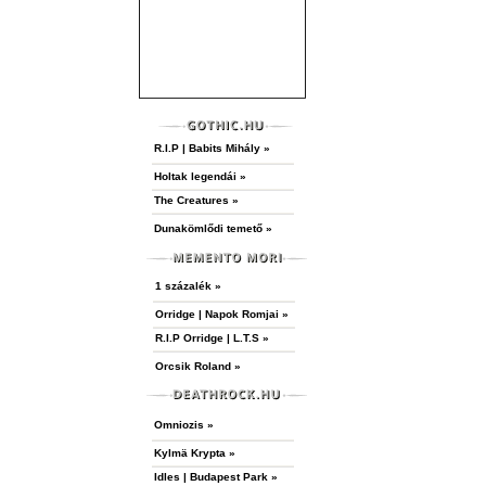
R.I.P | Babits Mihály »
Holtak legendái »
The Creatures »
Dunakömlődi temető »
1 százalék »
Orridge | Napok Romjai »
R.I.P Orridge | L.T.S »
Orcsik Roland »
Omniozis »
Kylmä Krypta »
Idles | Budapest Park »