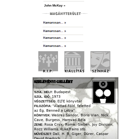
John McKay »
SZELEVÉNYI GELLÉRT
Budapest
SZÜL. HELY:
1973
SZÜL. IDŐ:
ELTE könyvtár
VÉGZETTSÉG:
"Alattad Föld, feletted
FILOZÓFIA:
az Ég, Benned a Létra"
Weöres Sándor, Boris Vian, Nick
KÖNYVEK:
Cave, Burgess, Hamvas Béla
Rosa Crvx, Rome, Sieben, Joy Division,
ZENE:
Rozz Williams, iLikeTrains stb.
Dalí, H. R. Giger, Dürer, Caspar
MŰVÉSZET:
David Friedrich