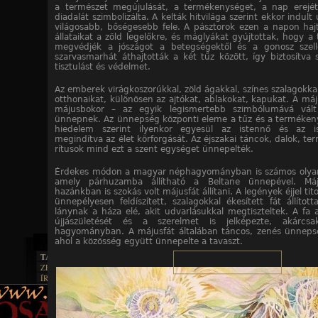
a természet megújulását, a termékenységet, a nap erejé
diadalát szimbolizálta. A kelták hitvilága szerint ekkor indult 
világosabb, bőségesebb fele. A pásztorok ezen a napon hajt
állataikat a zöld legelőkre, és máglyákat gyújtottak, hogy a 
megvédjék a jószágot a betegségektől és a gonosz szell
szarvasmarhát áthajtották a két tűz között, így biztosítva
tisztulást és védelmet.
Az emberek virágkoszorúkkal, zöld ágakkal, színes szalagokkal
otthonaikat, különösen az ajtókat, ablakokat, kapukat. A máj
májusbokor – az egyik legismertebb szimbólumává vál
ünnepnek. Az ünnepség központi eleme a tűz és a termékeny
hiedelem szerint ilyenkor egyesül az istennő és az is
megindítva az élet körforgását. Az éjszakai táncok, dalok, t
rítusok mind ezt a szent egységet ünnepelték.
Érdekes módon a magyar néphagyományban is számos olyan
amely párhuzamba állítható a Beltane ünnepével. Máj
hazánkban is szokás volt májusfát állítani. A legények éjjel ti
ünnepélyesen feldíszített, szalagokkal ékesített fát állítot
lánynak a háza elé, akit udvarlásukkal megtiszteltek. A fa 
újjászületését és a szerelmet is jelképezte, akárcs
hagyományban. A májusfát általában táncos, zenés ünneps
ahol a közösség együtt ünnepelte a tavaszt.
TAJTÉKOS LAPOK
ZENE
ÍRÁSOK
EGYÜTTESEK
BOSZORKÁNYKONYHA
IRODALOM
INTERJÚK
FEKETE HUMOR
FILM
FORDÍTÁSOK
KÉPES
MŰVÉSZET