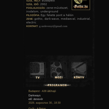
Budapest
SZÜL. HELY:
A cikk a ChatGPT segítségével készült.
2002
SZÜL. IDŐ:
zene-művészet,
FOGLALKOZÁS:
irodalom, underground
Források: Ókori kelta mítoszok és leírások, Ency
Egy fekete pont a hálón
Britannica és néprajzi gyűjtemények alapján összeállít
FILOZÓFIA:
britannica.com
,
en.wikipedia.org
,
feol.hu
,
vasarnap.
gothic, dark-wave, mediaeval, industrial,
ZENE:
electric
g.szelevenyi@gmail.com
KONTAKT:
Beltane ünnep – kelta források
Wikipedia – Beltane
Átfogó leírás a Beltane eredetéről, történetéről és szokásairól.
Wikipedia
Beltane Fire Society – A Beltane részletes története
Részletes történeti áttekintés a Beltane ünnepről és a
újraélesztéséről.
Beltane Fire Society
National Geographic – Hogyan éled újra Skócia egy ősi pogány
Cikk a Beltane tűzfesztivál skót újraélesztéséről és annak jele
National Geographic
AllRecipes – Mit főzzünk Beltane-ra?
Információk a Beltane ünnepi ételeiről és azok elkészítéséről.
Budapest - A38 állóhajó
Allrecipes
Darkways
elő: denevér
2026. augusztus 30., 18:30
Magyar május elsejei hagyományok
Győr - A Beton