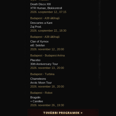
Hungarian Living – A májusfa
Leírás a magyar májusfa állításának hagyományáról
Death Disco XIII
jelentéséről.
XTR Human, Blokkontroll
Hungarian Living
2026. szeptember 12., 07:15
Budapest - A38 állóhajó
Hungarian Culture Days – Pünkösdi hagyományok
Descartes a Kant
Zaj Prod.
2026. szeptember 22., 18:30
Információk a pünkösdi király és királynő választásának hag
Hungarian Culture Days
Budapest - A38 állóhajó
Clan of Xymox
elő: Selofan
2026. november 12., 20:00
Budapest - Budapest Aréna
A hozzászóláshoz
regisztráció
és
bejelentkezés
szüksé
Placebo
30th Anniversary Tour
2026. november 13., 20:00
Budapest - Turbina
Chameleons
Arctic Moon Tour
2026. november 18., 20:00
Budapest - Robot
Bragolin
+ Carellee
2026. november 26., 19:30