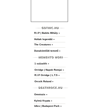
R.I.P | Babits Mihály »
Holtak legendái »
The Creatures »
Dunakömlődi temető »
1 százalék »
Orridge | Napok Romjai »
R.I.P Orridge | L.T.S »
Orcsik Roland »
Omniozis »
Kylmä Krypta »
Idles | Budapest Park »