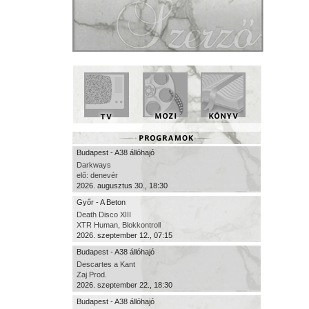
Budapest - A38 állóhajó
Darkways
elő: denevér
2026. augusztus 30., 18:30
Győr - A Beton
Death Disco XIII
XTR Human, Blokkontroll
2026. szeptember 12., 07:15
Budapest - A38 állóhajó
Descartes a Kant
Zaj Prod.
2026. szeptember 22., 18:30
Budapest - A38 állóhajó