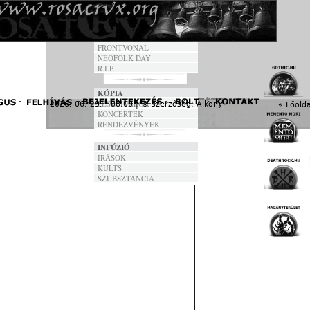
FORDÍTÁSOK
DALSZÖVEGEK
ANNO
FRONTVONAL
NEOFOLK DAY
R.I.P.
KÓPIA
FESZTIVÁLOK
2026. 06. 29. - 08:00 | © szerzőség:
Alkony
« Főolda
KONCERTEK
RENDEZVÉNYEK
INFÚZIÓ
ÍRÁSOK
KULTS
SZUBSZTANCIA