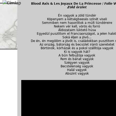
Jump to navigation
Blood Axis & Les Joyaux De La Princesse
/
Folie 
Zöld őrület
Én vagyok a zöld tündér
Köpenyem a kétségbeesés színét viseli
Semmiben nem hasonlítok a múlt tündéreire
Nekem vér kell, vörös és forró
Áldozataim lüktető húsa
Egyedül pusztítom el Franciaországot, a jelen halot
Soká éljen a jövő...
De én, én megölöm a jövőt is, családokban pusztítom
Az ország, bátorság és becsület iránti szeretetet
Börtönök, kórházak és a pokol szállítója vagyok
Ki is vagyok hát?
A bűn felbujtója vagyok
Rom és bánat vagyok
Szégyen vagyok
Becstelenség vagyok
Halál vagyok
Abszint vagyok