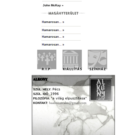
John McKay »
ALKONY
Pécs
SZÜL. HELY:
1996
SZÜL. IDŐ:
"a világ elpusztítása"
FILOZÓFIA:
baalmontcalm@gmail.com
KONTAKT: