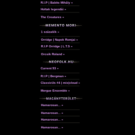
R.I.P | Babits Mihály »
Holtak legendái »
The Creatures »
1 százalék »
Orridge | Napok Romjai »
R.I.P Orridge | L.T.S »
Orcsik Roland »
Current 93 »
R.I.P | Bergman »
ClassicUs #4 | mix|cloud »
Morgue Ensemble »
Hamarosan... »
Hamarosan... »
Hamarosan... »
Hamarosan... »