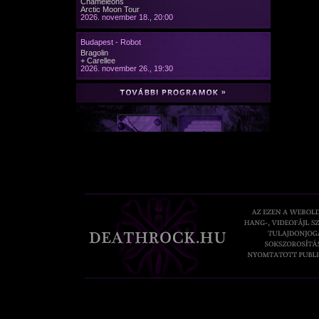
Chameleons
Arctic Moon Tour
2026. november 18., 20:00
Budapest - Robot
Bragolin
+ Carellee
2026. november 26., 19:30