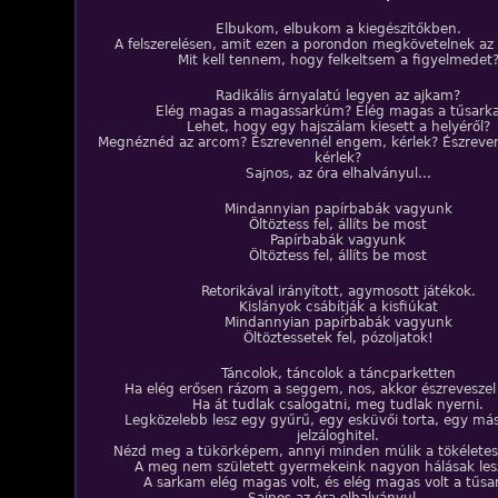
Elbukom, elbukom a kiegészítőkben.
A felszerelésen, amit ezen a porondon megkövetelnek az
Mit kell tennem, hogy felkeltsem a figyelmedet
Radikális árnyalatú legyen az ajkam?
Elég magas a magassarkúm? Elég magas a tűsark
Lehet, hogy egy hajszálam kiesett a helyéről?
Megnéznéd az arcom? Észrevennél engem, kérlek? Észreve
kérlek?
Sajnos, az óra elhalványul...
Mindannyian papírbabák vagyunk
Öltöztess fel, állíts be most
Papírbabák vagyunk
Öltöztess fel, állíts be most
Retorikával irányított, agymosott játékok.
Kislányok csábítják a kisfiúkat
Mindannyian papírbabák vagyunk
Öltöztessetek fel, pózoljatok!
Táncolok, táncolok a táncparketten
Ha elég erősen rázom a seggem, nos, akkor észrevesze
Ha át tudlak csalogatni, meg tudlak nyerni.
Legközelebb lesz egy gyűrű, egy esküvői torta, egy má
jelzáloghitel.
Nézd meg a tükörképem, annyi minden múlik a tökélete
A meg nem született gyermekeink nagyon hálásak les
A sarkam elég magas volt, és elég magas volt a tűs