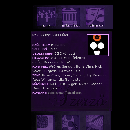
SZELEVÉNYI GELLÉRT
Budapest
SZÜL. HELY:
1973
SZÜL. IDŐ:
ELTE könyvtár
VÉGZETTSÉG:
"Alattad Föld, feletted
FILOZÓFIA:
az Ég, Benned a Létra"
Weöres Sándor, Boris Vian, Nick
KÖNYVEK:
Cave, Burgess, Hamvas Béla
Rosa Crvx, Rome, Sieben, Joy Division,
ZENE:
Rozz Williams, iLikeTrains stb.
Dalí, H. R. Giger, Dürer, Caspar
MŰVÉSZET:
David Friedrich
g.szelevenyi@gmail.com
KONTAKT: