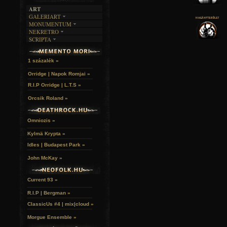
ART
GALERIART
MONUMENTUM
ARTGALERI
NEKRETRO
TEMETŐK
KÉPREGÉNYEK
SCRIPTA
SZUBKULT
TEMPLOMOK
LAKÁSKULTS
NOVELLÁK
FEKETE LYUK
VÁRAK
VERSEK
RELIKVIÁK
HELYEK
1 százalék »
HALÁLTÁNC
Orridge | Napok Romjai »
R.I.P Orridge | L.T.S »
Orcsik Roland »
Omniozis »
Kylmä Krypta »
Idles | Budapest Park »
John McKay »
Current 93 »
R.I.P | Bergman »
ClassicUs #4 | mix|cloud »
Morgue Ensemble »