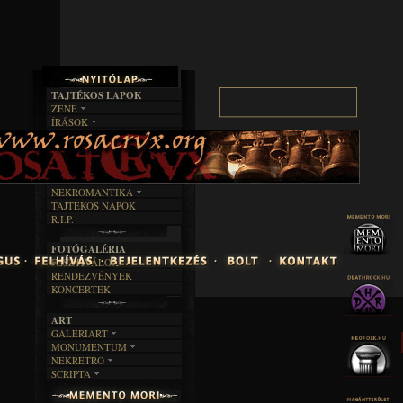
TAJTÉKOS LAPOK
ZENE
ÍRÁSOK
EGYÜTTESEK
BOSZORKÁNYKONYHA
IRODALOM
INTERJÚK
FEKETE HUMOR
FILM
FORDÍTÁSOK
KÉPES
MŰVÉSZET
DALSZÖVEGEK
RENDEZVÉNYEK
SZÖVEGES
ÍRÁSTÖRTÉNET
NEKROMANTIKA
TAJTÉKOS NAPOK
AKTUÁLIS
R.I.P.
A MÚLT
FOTÓGALÉRIA
FESZTIVÁLOK
RENDEZVÉNYEK
KONCERTEK
ART
GALERIART
MONUMENTUM
ARTGALERI
NEKRETRO
TEMETŐK
KÉPREGÉNYEK
SCRIPTA
SZUBKULT
TEMPLOMOK
LAKÁSKULTS
NOVELLÁK
FEKETE LYUK
VÁRAK