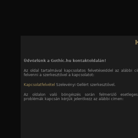
Jump to navigation
Üdvözlünk a Gothic.hu kontaktoldalán!
Az oldal tartalmával kapcsolatos felvetéseiddel az alábbi 
felvenni a szerkesztővel a kapcsolatot:
Kapcsolatfelvétel
Szelevényi Gellért szerkesztővel.
Az oldalon való böngészés során felmerülő esetleges
problémák kapcsán kérjük jelentkezz az alábbi címen: