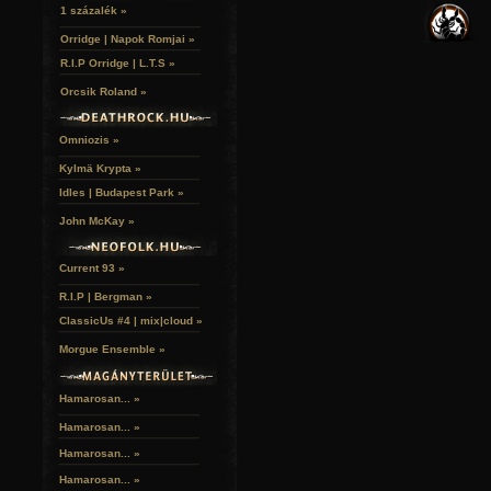
VERSEK
RELIKVIÁK
HELYEK
1 százalék »
HALÁLTÁNC
Orridge | Napok Romjai »
R.I.P Orridge | L.T.S »
Orcsik Roland »
Omniozis »
Kylmä Krypta »
Idles | Budapest Park »
John McKay »
Current 93 »
R.I.P | Bergman »
ClassicUs #4 | mix|cloud »
Morgue Ensemble »
Hamarosan... »
Hamarosan...
»
Hamarosan...
»
Hamarosan...
»