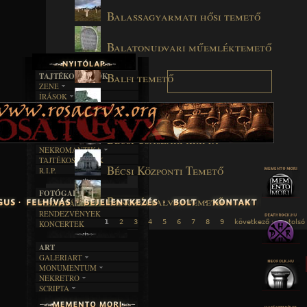
Balassagyarmati hősi temető
Balatonudvari műemléktemető
Balfi temető
TAJTÉKOS LAPOK
ZENE
ÍRÁSOK
EGYÜTTESEK
Banchory Cemetery
BOSZORKÁNYKONYHA
IRODALOM
INTERJÚK
FEKETE HUMOR
FILM
FORDÍTÁSOK
KÉPES
MŰVÉSZET
DALSZÖVEGEK
Bécsi Császári kripta
RENDEZVÉNYEK
SZÖVEGES
ÍRÁSTÖRTÉNET
NEKROMANTIKA
TAJTÉKOS NAPOK
AKTUÁLIS
Bécsi Központi Temető
R.I.P.
A MÚLT
FOTÓGALÉRIA
Benczúrfalvai temető
FESZTIVÁLOK
RENDEZVÉNYEK
1
2
3
4
5
6
7
8
9
következő ›
utolsó
KONCERTEK
ART
GALERIART
MONUMENTUM
ARTGALERI
NEKRETRO
TEMETŐK
KÉPREGÉNYEK
SCRIPTA
SZUBKULT
TEMPLOMOK
LAKÁSKULTS
NOVELLÁK
FEKETE LYUK
VÁRAK