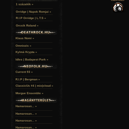
VERSEK
RELIKVIÁK
HELYEK
1 százalék »
HALÁLTÁNC
Orridge | Napok Romjai »
R.I.P Orridge | L.T.S »
Orcsik Roland »
Klaus Nomi »
Omniozis »
Kylmä Krypta »
Idles | Budapest Park »
Current 93 »
R.I.P | Bergman »
ClassicUs #4 | mix|cloud »
Morgue Ensemble »
Hamarosan... »
Hamarosan...
»
Hamarosan...
»
Hamarosan...
»