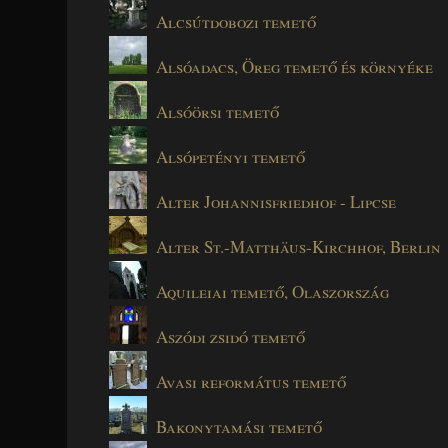
Alcsútdobozi temető
Alsóadacs, Öreg temető és környéke
Alsóörsi temető
Alsópetényi temető
Alter Johannisfriedhof - Lipcse
Alter St.-Matthäus-Kirchhof, Berlin
Aquileiai temető, Olaszország
Aszódi zsidó temető
Avasi református temető
Bakonytamási temető