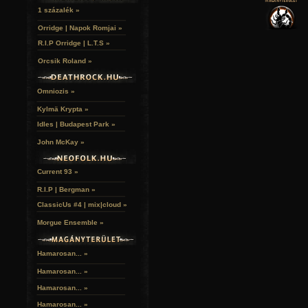
VERSEK
RELIKVIÁK
HELYEK
1 százalék »
HALÁLTÁNC
Orridge | Napok Romjai »
R.I.P Orridge | L.T.S »
Orcsik Roland »
Omniozis »
Kylmä Krypta »
Idles | Budapest Park »
John McKay »
Current 93 »
R.I.P | Bergman »
ClassicUs #4 | mix|cloud »
Morgue Ensemble »
Hamarosan... »
Hamarosan...
»
Hamarosan...
»
Hamarosan...
»