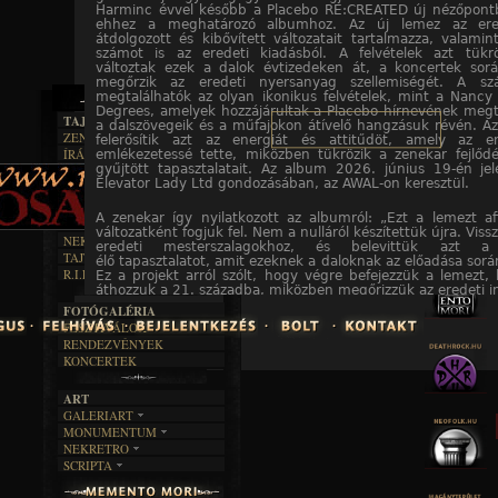
Harminc évvel később a Placebo RE:CREATED új nézőpontbó
ehhez a meghatározó albumhoz. Az új lemez az ered
átdolgozott és kibővített változatait tartalmazza, valami
számot is az eredeti kiadásból. A felvételek azt tükr
változtak ezek a dalok évtizedeken át, a koncertek sor
megőrzik az eredeti nyersanyag szellemiségét. A sz
megtalálhatók az olyan ikonikus felvételek, mint a Nanc
Degrees, amelyek hozzájárultak a Placebo hírnevének meg
TAJTÉKOS LAPOK
a dalszövegeik és a műfajokon átívelő hangzásuk révén. Az 
ZENE
felerősítik azt az energiát és attitűdöt, amely az er
ÍRÁSOK
emlékezetessé tette, miközben tükrözik a zenekar fejlőd
EGYÜTTESEK
gyűjtött tapasztalatait. Az album 2026. június 19-én je
BOSZORKÁNYKONYHA
IRODALOM
INTERJÚK
Elevator Lady Ltd gondozásában, az AWAL-on keresztül.
FEKETE HUMOR
FILM
FORDÍTÁSOK
KÉPES
MŰVÉSZET
DALSZÖVEGEK
A zenekar így nyilatkozott az albumról: „Ezt a lemezt af
RENDEZVÉNYEK
SZÖVEGES
változatként fogjuk fel. Nem a nulláról készítettük újra. Vis
ÍRÁSTÖRTÉNET
NEKROMANTIKA
eredeti mesterszalagokhoz, és belevittük azt 
TAJTÉKOS NAPOK
AKTUÁLIS
élő tapasztalatot, amit ezeknek a daloknak az előadása sorá
R.I.P.
Ez a projekt arról szólt, hogy végre befejezzük a lemezt
A MÚLT
áthozzuk a 21. századba, miközben megőrizzük az eredeti in
szellemiségét. Nem arról van szó, hogy javítani akartunk 
FOTÓGALÉRIA
vele semmi baj –, hanem arról, hogy teljessé tegyük
FESZTIVÁLOK
első albumot készítettük, még nem rendelkeztünk azzal a t
RENDEZVÉNYEK
és stúdióismerettel, hogy teljesen megvalósítsuk azt, am
KONCERTEK
volt. Az évek során a dalok a színpadon saját életre kelte
formálódtak, és valahogy önmagukat is kiteljesítették.
ünneplése, ahonnan indultunk, és egy találkozási pont a
ART
akkor voltunk, és akik ma vagyunk. Egy módja annak, hogy
GALERIART
tartsuk azt az ártatlanságot, miközben hagyjuk, hogy a dalo
MONUMENTUM
ARTGALERI
zenekar mértékével, magabiztosságával és energiájával léte
NEKRETRO
TEMETŐK
KÉPREGÉNYEK
SCRIPTA
SZUBKULT
TEMPLOMOK
LAKÁSKULTS
NOVELLÁK
FEKETE LYUK
VÁRAK