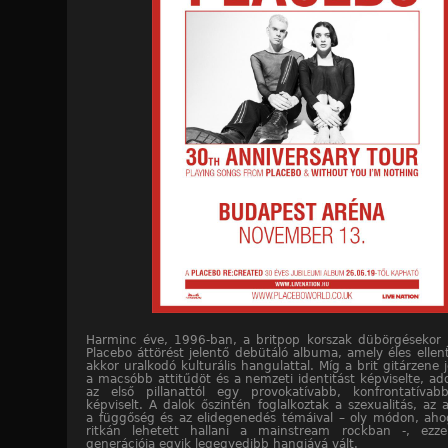
Harminc éve, 1996-ban, a britpop korszak dübörgésekor 
Placebo áttörést jelentő debütáló albuma, amely éles ellent
akkor uralkodó kulturális hangulattal. Míg a brit gitárzene 
a macsóbb attitűdöt és a nemzeti identitást képviselte, ad
az első pillanattól egy provokatívabb, konfrontatívab
képviselt. A dalok őszintén foglalkoztak a szexualitás, az 
a függőség és az elidegenedés témáival – oly módon, aho
ritkán lehetett hallani a mainstream rockban -, ezz
generációja egyik legegyedibb hangjává vált.