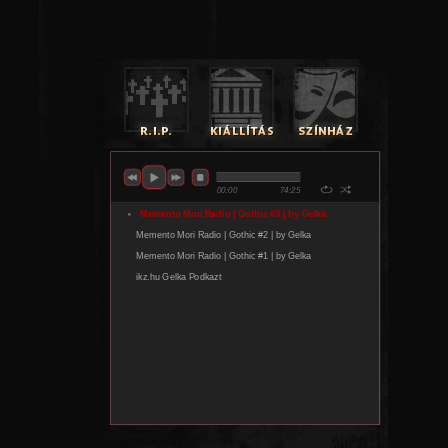
és amelyre a mai napig sok kortársuk hivatkozik.
A lemezmegjelenést követően a Placebo egy nagyszábású br
arénaturnéra indul, hogy megünnepelje ezt a mérföldk
évfordulót. A zenekar az első két albumuk – azaz a Placebo
You I’m Nothing – dalait játssza, köztük olyan számok is 
majd, amelyeket több mint 20 éve nem adtak elő élőben. A
állomásos turné Portugáliában indul, majd végighalad E
Egyesült Királyságban zárul. Az állomások közül Budapest 
a zenekar 10 év után tér vissza Magyarországra, hog
megünnepeljék az elmúlt 30 évet november 13-án,
Arénában.
A koncertre elsőként a zenekar hivatalos rajongói klub
válthatnak jegyet március 24-én, 10 órától. A regisztrál
tagok másnap, március 25-én, 10 órától csatlakozhatnak az
lehetőséghez, míg a teljes körű jegyértékesítés március 27-
indul a
www.livenation.hu
és a
www.funcode.hu
oldalakon.