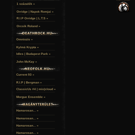
VERSEK
RELIKVIÁK
HELYEK
1 százalék »
HALÁLTÁNC
Orridge | Napok Romjai »
R.I.P Orridge | L.T.S »
Orcsik Roland »
Omniozis »
Kylmä Krypta »
Idles | Budapest Park »
John McKay »
Current 93 »
R.I.P | Bergman »
ClassicUs #4 | mix|cloud »
Morgue Ensemble »
Amikor 1996-ban a Placebo feltűnt a színen, esztétikájuk és
kihívást jelentettek a brit rockkultúra számára. Vizuális 
Hamarosan... »
tudatosan kétértelmű, glamúros és provokatív – s
hagyományos nemi szerepekkel és a férfiasságró
Hamarosan...
»
elképzelésekkel egy olyan időszakban, amikor e
ritkán bukkantak fel a mainstremben. Ezzel a Placebo tere
Hamarosan...
»
másfajta alternatív hang számára, amely mélyen rezoná
hallgatókkal, akik kívülállónak érezték magukat a kulturális
Hamarosan...
»