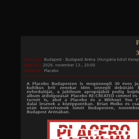
Jump to navigation
Helyszín:
Budapest - Budapest Aréna
(Hungária körút Kerep
Időpont:
2026. november 13., 20:00
Fellépők:
Placebo
A Placebo Budapesten is megünnepli 30 éves ju
kultikus brit zenekar idén ünnepli debütáló 
évfordulóját, a jubileum apropójából pedig bejel
album átdolgozását Placebo RE:CREATED címmel és
turnét is, ahol a Placebo és a Without You I
dalai lesznek a középpontban. Brian Molko és cs
után koncerteznek ismét Budapesten, novembe
Budapest Arénában.