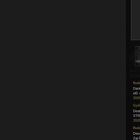
Buda
Dar
elő:
2026
Győr
Deat
XTR 
2026
Buda
Desc
Zaj 