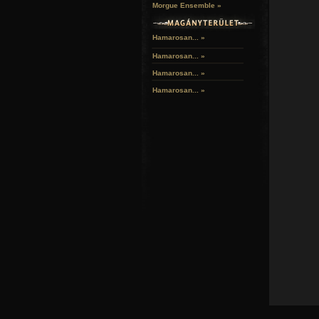
Morgue Ensemble »
Hamarosan... »
Hamarosan...
»
Hamarosan...
»
Hamarosan...
»