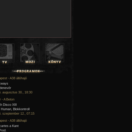
pest - A38 állóhajó
kways
 denevér
. augusztus 30., 18:30
 - A Beton
h Disco XIII
Human, Blokkontroll
. szeptember 12., 07:15
pest - A38 állóhajó
artes a Kant
Prod.