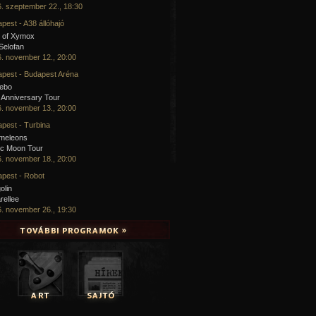
. szeptember 22., 18:30
pest - A38 állóhajó
 of Xymox
 Selofan
. november 12., 20:00
pest - Budapest Aréna
cebo
 Anniversary Tour
. november 13., 20:00
pest - Turbina
meleons
ic Moon Tour
. november 18., 20:00
pest - Robot
olin
rellee
. november 26., 19:30