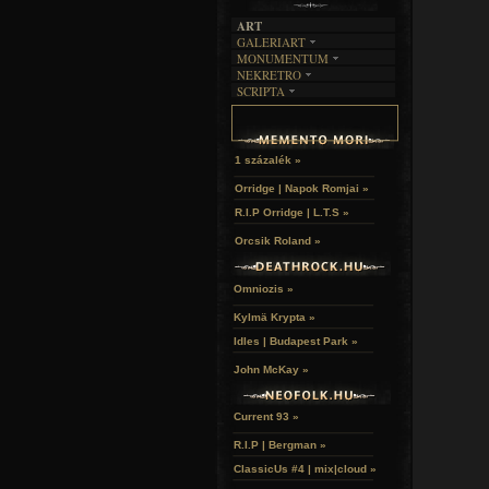
ART
GALERIART
MONUMENTUM
ARTGALERI
NEKRETRO
TEMETŐK
KÉPREGÉNYEK
SCRIPTA
SZUBKULT
TEMPLOMOK
LAKÁSKULTS
NOVELLÁK
FEKETE LYUK
VÁRAK
VERSEK
RELIKVIÁK
HELYEK
HALÁLTÁNC
1 százalék »
Orridge | Napok Romjai »
R.I.P Orridge | L.T.S »
Orcsik Roland »
Omniozis »
Kylmä Krypta »
Idles | Budapest Park »
John McKay »
Current 93 »
R.I.P | Bergman »
ClassicUs #4 | mix|cloud »