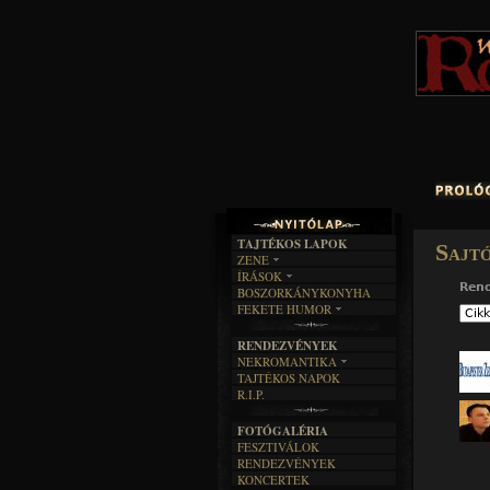
TAJTÉKOS LAPOK
Sajt
ZENE
ÍRÁSOK
EGYÜTTESEK
Ren
BOSZORKÁNYKONYHA
IRODALOM
INTERJÚK
FEKETE HUMOR
FILM
FORDÍTÁSOK
KÉPES
MŰVÉSZET
DALSZÖVEGEK
RENDEZVÉNYEK
SZÖVEGES
ÍRÁSTÖRTÉNET
NEKROMANTIKA
TAJTÉKOS NAPOK
AKTUÁLIS
R.I.P.
A MÚLT
FOTÓGALÉRIA
FESZTIVÁLOK
RENDEZVÉNYEK
KONCERTEK