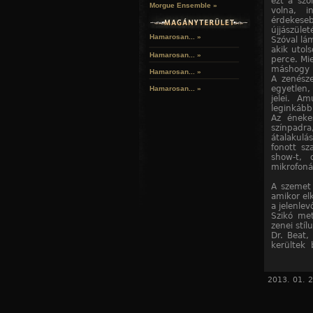
ezt a szó
Morgue Ensemble »
volna, 
érdekeseb
újjászület
Hamarosan... »
Szóval lá
akik utol
Hamarosan...
»
perce. Mie
máshogy l
Hamarosan...
»
A zenésze
egyetlen,
Hamarosan...
»
jelei. A
leginkább
Az énekes
színpadr
átalakulá
fonott sza
show-t, 
mikrofoná
A szemet 
amikor el
a jelenlev
Szikó me
zenei stíl
Dr. Beat,
kerültek
nyerte el
kénytelene
2013. 01. 2
Az okok
megemlít
folytatás