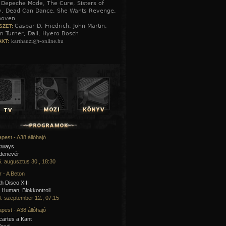
Depeche Mode, The Cure, Sisters of
:
y, Dead Can Dance, She Wants Revenge,
hoven
Caspar D. Friedrich, John Martin,
SZET:
m Turner, Dali, Hyero Bosch
karthauzi@t-online.hu
KT:
pest - A38 állóhajó
kways
 denevér
. augusztus 30., 18:30
 - A Beton
h Disco XIII
Human, Blokkontroll
. szeptember 12., 07:15
pest - A38 állóhajó
artes a Kant