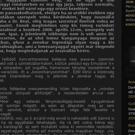
k, nagyjából tizenhét évig, na de ugye a mai
ZENE
ügyi rendszerben ez már így járja, teljesen normális,
Merc
r éveket kell várni egy-egy orvosi kezelésre.
Beet
m panaszkodhatunk, elvégre ha az utóbbi években egy
MŰVÉ
rodában szerepelt volna kérdésként, hogy összeáll-e
Willa
ha a Dr. Beat, elég magas szorzóval fizettek volna az
KONTA
laszért. Ennek megfelelően szép kis tömeg torlódott
utalóval a kezében 2008. április 12-én, ünnepély volt
en. Igaz, a jelenlevők többsége nem is volt anno Dr.
ncerten, de az első lemez hanganyaga megvan az
kban, plusz a zenekar legendája olyan nagy a kis
valóságban, ami a lemezanyaggal együtt már elegendő
oz, hogy meginduljanak az összeállás hírére.
 telítődő koncertterembe belépve new wave-es szemnek
ető volt a szintetizátor-halom, köztük például egy Emulator II+
a színpadon, azt sugallta, hamarosan tényleg visszatérnek a
ti-varázslók, itt a „boszorkányszombat”. Éjfél körül a közönség
ének kíséretében meg is jelentek a zenekar tagjai, és
ek.
Buda
Dar
intis fellépése messzemenőkig hűen képviselte a „minden
elő:
átorosok színpadi attitűdjét”, a rezzenéstelen arccal való
2026
ódot.
éter egy veterán fénymásológép-kezelő nyugalmával
Győr
ott szintijei mögött, és ezen az állapotán még az sem
Deat
atott semmit, amikor a koncert vége felé levette a
XTR 
vegét.
istófról, nos, az ő arcáról még ennél is nehezebb volt bármit is
2026
, ha ez egyáltalán lehetséges. Ha rá lett volna kötve egy
Buda
s kardiográf, az sem mutatott volna ki semmiféle rezdülést.
t egyet-egyet, mintha azt mondta volna magában hogy: „na,
Desc