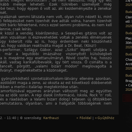
lamot megint elrontottam”, de nem valószínű, hogy így lett
Zaj 
inkább melege lehetett. Ezek tükrében személyét még
2026
bé teszi, hogy éppen ő volt az, aki kezdeményezte a zenekar
Buda
ését.
mpaláznak semmi látszata nem volt, olyan rutin nézett ki, mint
Clan
só fellépésüket nem tizenhét éve adták volna, hanem tizenhét
elő:
lőtt bárki félreértené, nincs ezzel semmi probléma, és nem kell
2026
ennie, csak leírás.
k közül a vendég kísérőzenész, a Sexepil-es gitáros volt az
Buda
 akin vizuálisan is észrevehetőek voltak a zenélés élményének
Pla
múgy kiderült róla az is, hogy érdemben neki köszönhető
30th
 az, hogy valóban reaktiválta magát a Dr. Beat. (Kösz!)
2026
-performer, Szilágyi Gábor, azaz „Szikó” lépett utoljára a
a, már a legutóbbi imázsához viszonyított külsőségbeli
Buda
sa is megérne egy esettanulmányt. Rövid copfos haj, hosszú
Cha
káll, vastag karikafülbevalók, így tért vissza. Ő csinálta is a
Arct
dancelt, pörgött, „valami bizarr módon” meglovagolta a
2026
llványt, megénekeltette a közönséget.
Buda
gyönyörködtető szintetizátorhalom-látvány ellenére azonban,
Brag
kezdődött maga a zene, az okozta az est következő döbbenetét
+ Ca
őkben a merlin-i italárlap megtekintése után.
2026
tamorfózisával egyenes arányban változott meg az együttes
usa az idők során. A régi dalok (Információ, Iskola, Rock ’n’ roll,
 és a ráadásban a Valami bizarr dolog) teljesen új öltözékben
 bemutatásra, olyanban, ami a hallgatók többségének nem
 a tetszését, akik így a kielégítetlenség érzésével voltak
k folytatni a koncert utáni after-party-t.
2. - 11:40 | © szerzőség:
Karthauzi
« Főoldal
|
«
Gyűjtőhöz
 közül legelsőként, de nem elsőrendűként, azt lehet
eni, hogy a rajongók az első album stílusának valamiféle
át várták volna, egy hosszú szünet utáni újabb, de hasonló