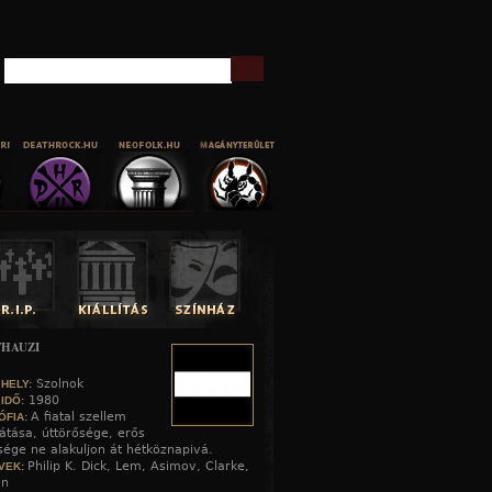
Keresés
HAUZI
Szolnok
 HELY:
1980
 IDŐ:
A fiatal szellem
ÓFIA:
látása, úttörősége, erős
ége ne alakuljon át hétköznapivá.
Philip K. Dick, Lem, Asimov, Clarke,
VEK:
on