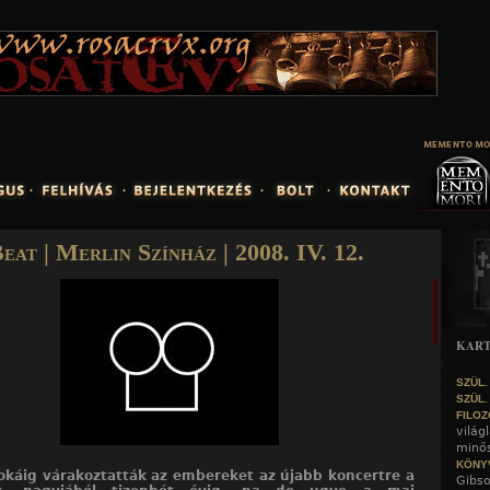
Jump to navigation
eat | Merlin Színház | 2008. IV. 12.
KART
SZÜL.
SZÜL.
FILOZ
világ
minős
KÖNY
okáig várakoztatták az embereket az újabb koncertre a
Gibs