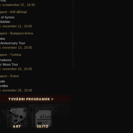
Prod.
. szeptember 22., 18:30
pest - A38 állóhajó
 of Xymox
 Selofan
. november 12., 20:00
pest - Budapest Aréna
cebo
 Anniversary Tour
. november 13., 20:00
pest - Turbina
meleons
ic Moon Tour
. november 18., 20:00
pest - Robot
olin
rellee
. november 26., 19:30