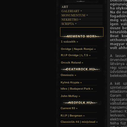
Doktoro
egészség
ART
ha olyko
GALERIART
Na de ne
MONUMENTUM
ARTGALERI
fogadói
NEKRETRO
még vala
TEMETŐK
KÉPREGÉNYEK
SCRIPTA
igen vá
SZUBKULT
TEMPLOMOK
LAKÁSKULTS
össze be
NOVELLÁK
FEKETE LYUK
VÁRAK
készülőb
VERSEK
RELIKVIÁK
HELYEK
Beat ko
HALÁLTÁNC
otthonu
1 százalék »
magyar 
volt ahh
Orridge | Napok Romjai »
R.I.P Orridge | L.T.S »
A lassan
örvendezt
Orcsik Roland »
látványa 
régi szin
üdvözlés
Omniozis »
belekezdt
Kylmä Krypta »
A két sz
szintetiz
Idles | Budapest Park »
előadásm
Garam P
John McKay »
rágózgat
változt
napszemü
Current 93 »
Selmeci Kr
leolvasni
R.I.P | Bergman »
elektromo
ClassicUs #4 | mix|cloud »
Néha fúj