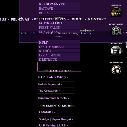
RENDEZVÉNYEK
BATCAVE
BULIK
AKTUÁLIS
A MÚLT
FOTÓGALÉRIA
FESZTIVÁLOK
KONCERTEK
« Főolda
2026. 06. 11. - 22:45 | © szerzőség:
Alkony
KULT
DO IT YOURSELF!
KIADÓK
UCCA EMBERE
D'RETRO'CK
R.I.P | Babits Mihály »
Holtak legendái »
The Creatures »
Dunakömlődi temető »
1 százalék »
Orridge | Napok Romjai »
R.I.P Orridge | L.T.S »