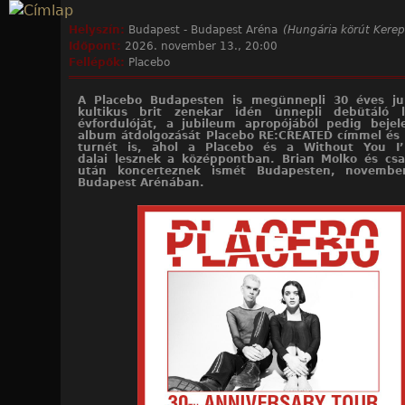
Jump to navigation
Helyszín:
Budapest - Budapest Aréna
(Hungária körút Kerep
Időpont:
2026. november 13., 20:00
Fellépők:
Placebo
A Placebo Budapesten is megünnepli 30 éves ju
kultikus brit zenekar idén ünnepli debütáló 
évfordulóját, a jubileum apropójából pedig bejel
album átdolgozását Placebo RE:CREATED címmel és
turnét is, ahol a Placebo és a Without You I
dalai lesznek a középpontban. Brian Molko és cs
után koncerteznek ismét Budapesten, novembe
Budapest Arénában.