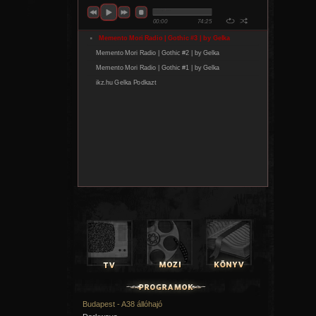
tagok másnap, március 25-én, 10 órától csatlakozhatnak az
lehetőséghez, míg a teljes körű jegyértékesítés március 27-
indul a
www.livenation.hu
és a
www.funcode.hu
oldalakon.
Budapest - A38 állóhajó