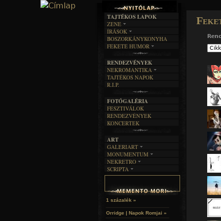
TAJTÉKOS LAPOK
Feke
ZENE
ÍRÁSOK
EGYÜTTESEK
Ren
BOSZORKÁNYKONYHA
IRODALOM
INTERJÚK
FEKETE HUMOR
FILM
FORDÍTÁSOK
KÉPES
MŰVÉSZET
DALSZÖVEGEK
RENDEZVÉNYEK
SZÖVEGES
ÍRÁSTÖRTÉNET
NEKROMANTIKA
TAJTÉKOS NAPOK
AKTUÁLIS
R.I.P.
A MÚLT
FOTÓGALÉRIA
FESZTIVÁLOK
RENDEZVÉNYEK
KONCERTEK
ART
GALERIART
MONUMENTUM
ARTGALERI
NEKRETRO
TEMETŐK
KÉPREGÉNYEK
SCRIPTA
SZUBKULT
TEMPLOMOK
LAKÁSKULTS
NOVELLÁK
FEKETE LYUK
VÁRAK
VERSEK
RELIKVIÁK
HELYEK
HALÁLTÁNC
1 százalék »
Orridge | Napok Romjai »