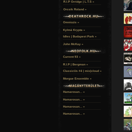
R.I.P Orridge | L.T.S »
Orcsik Roland »
Omniozis »
Kylmä Krypta »
Idles | Budapest Park »
John McKay »
Current 93 »
R.I.P | Bergman »
ClassicUs #4 | mix|cloud »
Morgue Ensemble »
Hamarosan... »
Hamarosan...
»
Hamarosan...
»
Hamarosan...
»