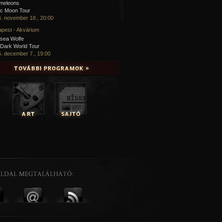
meleons
ic Moon Tour
. november 18., 20:00
pest - Akvárium
sea Wolfe
Dark World Tour
. december 7., 19:00