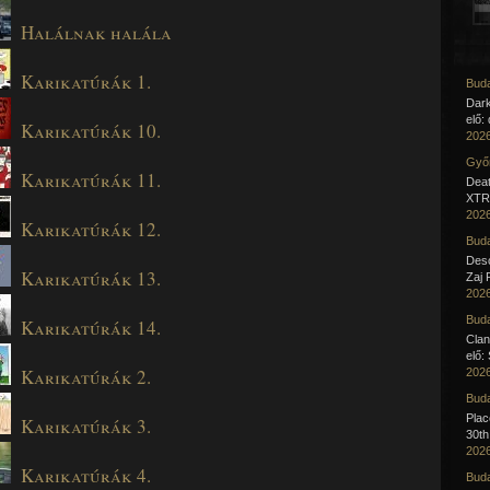
Halálnak halála
Karikatúrák 1.
Buda
Dar
elő:
Karikatúrák 10.
2026
Győr
Karikatúrák 11.
Deat
XTR 
2026
Karikatúrák 12.
Buda
Desc
Karikatúrák 13.
Zaj 
2026
Buda
Karikatúrák 14.
Clan
elő:
Karikatúrák 2.
2026
Buda
Pla
Karikatúrák 3.
30th
2026
Karikatúrák 4.
Buda