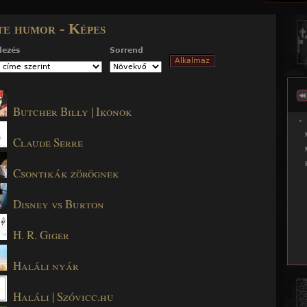
Jump to navigation
te humor - Képes
dezés
Sorrend
Butcher Billy | Ikonok
Claude Serre
Csontikák zörögnek
Disney vs Burton
H. R. Giger
Haláli nyár
Haláli | Szóvicc.hu