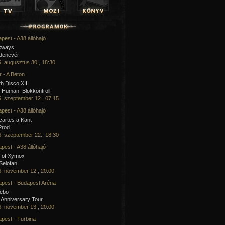
pest - A38 állóhajó
kways
 denevér
. augusztus 30., 18:30
 - A Beton
h Disco XIII
Human, Blokkontroll
. szeptember 12., 07:15
pest - A38 állóhajó
artes a Kant
Prod.
. szeptember 22., 18:30
pest - A38 állóhajó
 of Xymox
 Selofan
. november 12., 20:00
pest - Budapest Aréna
cebo
 Anniversary Tour
. november 13., 20:00
pest - Turbina