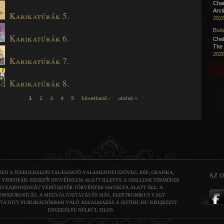
Cha
Arct
Karikatúrák 5.
2026
Buda
Karikatúrák 6.
Chel
The 
2026
Karikatúrák 7.
Karikatúrák 8.
1
2
3
4
5
következő ›
utolsó »