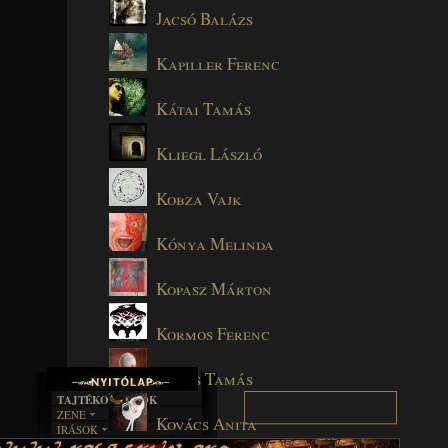
Jacsó Balázs
Kapiller Ferenc
Kátai Tamás
Kliegl László
Kobza Vajk
Kónya Melinda
Kopasz Márton
Kormos Ferenc
Kórós Tamás
TAJTÉKOS LAPOK
ZENE
Kovács Anita
ÍRÁSOK
EGYÜTTESEK
BOSZORKÁNYKONYHA
IRODALOM