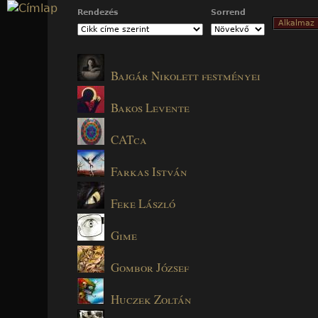
Jump to navigation
Rendezés
Sorrend
Bajgár Nikolett festményei
Bakos Levente
CATca
Farkas István
Feke László
Gime
Gombor József
Huczek Zoltán