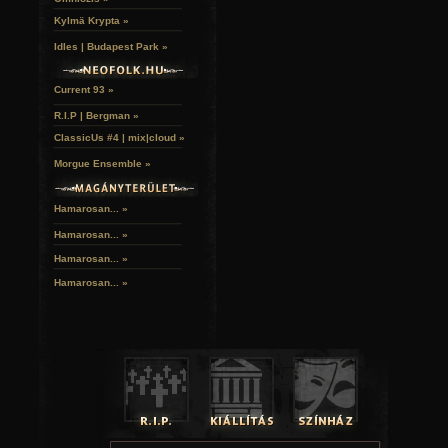
Kylmä Krypta »
Idles | Budapest Park »
Current 93 »
R.I.P | Bergman »
ClassicUs #4 | mix|cloud »
Morgue Ensemble »
Hamarosan... »
Hamarosan...
»
Hamarosan...
»
Hamarosan...
»