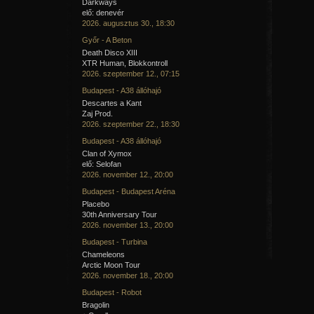
Darkways
elő: denevér
2026. augusztus 30., 18:30
Győr - A Beton
Death Disco XIII
XTR Human, Blokkontroll
2026. szeptember 12., 07:15
Budapest - A38 állóhajó
Descartes a Kant
Zaj Prod.
2026. szeptember 22., 18:30
Budapest - A38 állóhajó
Clan of Xymox
elő: Selofan
2026. november 12., 20:00
Budapest - Budapest Aréna
Placebo
30th Anniversary Tour
2026. november 13., 20:00
Budapest - Turbina
Chameleons
Arctic Moon Tour
2026. november 18., 20:00
Budapest - Robot
Bragolin