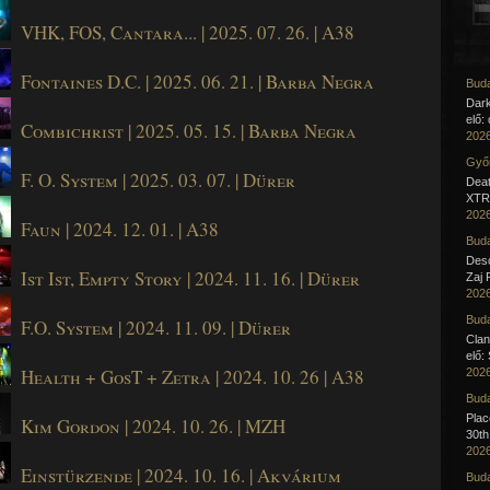
VHK, FOS, Cantara... | 2025. 07. 26. | A38
Fontaines D.C. | 2025. 06. 21. | Barba Negra
Buda
Dar
elő:
Combichrist | 2025. 05. 15. | Barba Negra
2026
Győr
F. O. System | 2025. 03. 07. | Dürer
Deat
XTR 
2026
Faun | 2024. 12. 01. | A38
Buda
Desc
Ist Ist, Empty Story | 2024. 11. 16. | Dürer
Zaj 
2026
Buda
F.O. System | 2024. 11. 09. | Dürer
Clan
elő:
Health + GosT + Zetra | 2024. 10. 26 | A38
2026
Buda
Pla
Kim Gordon | 2024. 10. 26. | MZH
30th
2026
Einstürzende | 2024. 10. 16. | Akvárium
Buda