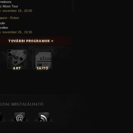
meleons
ic Moon Tour
. november 18., 20:00
pest - Robot
olin
rellee
. november 26., 19:30