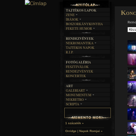
TAJTÉKOS LAPOK
Konc
ZENE
ÍRÁSOK
EGYÜTTESEK
Ren
BOSZORKÁNYKONYHA
IRODALOM
INTERJÚK
FEKETE HUMOR
FILM
FORDÍTÁSOK
KÉPES
MŰVÉSZET
DALSZÖVEGEK
RENDEZVÉNYEK
SZÖVEGES
ÍRÁSTÖRTÉNET
NEKROMANTIKA
TAJTÉKOS NAPOK
AKTUÁLIS
R.I.P.
A MÚLT
FOTÓGALÉRIA
FESZTIVÁLOK
RENDEZVÉNYEK
KONCERTEK
ART
GALERIART
MONUMENTUM
ARTGALERI
NEKRETRO
TEMETŐK
KÉPREGÉNYEK
SCRIPTA
SZUBKULT
TEMPLOMOK
LAKÁSKULTS
NOVELLÁK
FEKETE LYUK
VÁRAK
VERSEK
RELIKVIÁK
HELYEK
HALÁLTÁNC
1 százalék »
Orridge | Napok Romjai »