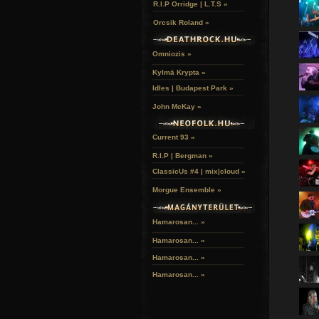
R.I.P Orridge | L.T.S »
Orcsik Roland »
Omniozis »
Kylmä Krypta »
Idles | Budapest Park »
John McKay »
Current 93 »
R.I.P | Bergman »
ClassicUs #4 | mix|cloud »
Morgue Ensemble »
Hamarosan... »
Hamarosan...
»
Hamarosan...
»
Hamarosan...
»