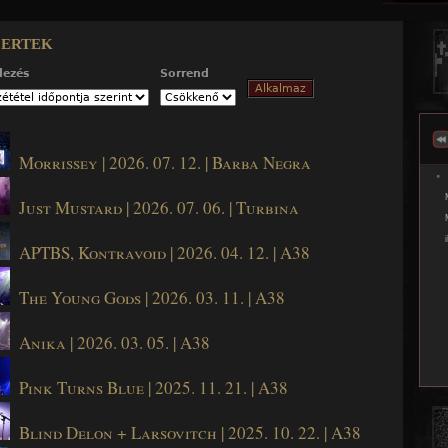
Jump to navigation
ertek
dezés
Sorrend
Morrissey | 2026. 07. 12. | Barba Negra
Just Mustard | 2026. 07. 06. | Turbina
APTBS, Kontravoid | 2026. 04. 12. | A38
The Young Gods | 2026. 03. 11. | A38
Anika | 2026. 03. 05. | A38
Pink Turns Blue | 2025. 11. 21. | A38
Blind Delon + Larsovitch | 2025. 10. 22. | A38