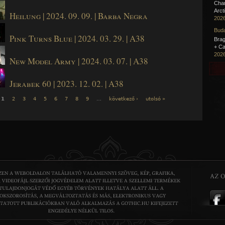
Cha
Arct
Heilung | 2024. 09. 09. | Barba Negra
2026
Buda
Pink Turns Blue | 2024. 03. 29. | A38
Brag
+ Ca
2026
New Model Army | 2024. 03. 07. | A38
Jerabek 60 | 2023. 12. 02. | A38
1
2
3
4
5
6
7
8
9
…
következő ›
utolsó »