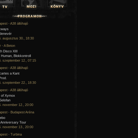
pest - A38 állóhajó
kways
 denevér
. augusztus 30., 18:30
 - A Beton
h Disco XIII
Human, Blokkontroll
. szeptember 12., 07:15
pest - A38 állóhajó
artes a Kant
Prod.
. szeptember 22., 18:30
pest - A38 állóhajó
 of Xymox
 Selofan
. november 12., 20:00
pest - Budapest Aréna
cebo
 Anniversary Tour
. november 13., 20:00
pest - Turbina