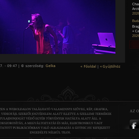
Cha
Arct
2026
Buda
Brag
+ Ca
2026
7. - 09:47 | © szerzőség:
Gelka
« Főoldal
|
«
Gyűjtőhöz
írek végül teltháznak nem játszanak, de kábé dupla közönség
ptek színpadra. A
Just Mustard
nagyot megy idén, ha
 a turnénaplót, akkor szóló és fesztiválkoncertek tömkelege
ik rendre. Korábbi beszámolómban
David Noonan
sében láttam a lehetőséget, hogy a cranes-i epigon címke
. Ha markánsan ez nincs is jelen, de 3-4 szerzeményben már
érleg (pl. a frenetikus
Deaf
). A hetven perces koncertbe sűrűn
yban) benne volt a friss korong esszenciája, de szerepet kapott
sday
és a
Heart Under
is három-három tétellel. A Just
oncertje olyan, mintha egy ködös álom és egy ipari rémálom