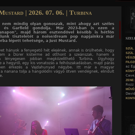
Jump to navigation
Mustard | 2026. 07. 06. | Turbina
k nem mindig olyan gonoszak, mint ahogy azt széles
 és Garfield gondolja. Már 2023-ban is ezen a
anapon", majd három esztendővel később is hétfőn
álunk tiszteletét a noise/dream pop napjainkra már
SZEL
orba lépett tehetsége, a Just Mustard.
SZÜL.
tyet hányok a fenyegető hét elejének, annak is örülhetek, hogy
SZÜL.
nem a Dürer kisterme ad otthont a szeánszak, hanem a
VÉGZ
a lényegesen jobban megközelíthető Turbina. Úgyhogy
FILOZ
 le a hegyről, egy kis vonatozás a felhőszakadásban, majd párás
az Ég
sben érkezés a Vajdahunyad négybe. Itt már a magyar
 a nanana tolja a hangolódni vágyó ötven vendégnek, elindult
KÖNY
te.
Cave
ZENE
Rozz 
MŰVÉ
David
KONTA