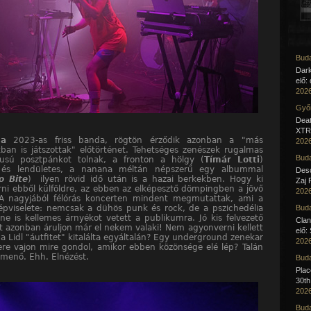
Buda
Dar
elő:
2026
Győr
Deat
XTR 
na
2023-as friss banda, rögtön érződik azonban a "más
2026
ban is játszottak" előtörténet. Tehetséges zenészek rugalmas
Buda
nusú posztpánkot tolnak, a fronton a hölgy (
Tímár Lotti
)
 és lendületes, a nanana méltán népszerű egy albummal
Desc
o Bite
) ilyen rövid idő után is a hazai berkekben. Hogy ki
Zaj 
örni ebből külföldre, az ebben az elképesztő dömpingben a jövő
2026
 A nagyjából félórás koncerten mindent megmutattak, ami a
pviselete: nemcsak a dühös punk és rock, de a pszichedélia
Buda
ene is kellemes árnyékot vetett a publikumra. Jó kis felvezető
Clan
et azonban áruljon már el nekem valaki! Nem agyonverni kellett
elő:
 a Lidl "áutfitet" kitalálta egyáltalán? Egy underground zenekar
2026
re vajon mire gondol, amikor ebben közönsége elé lép? Talán
 menő. Ehh. Elnézést.
Buda
Pla
30th
2026
Buda