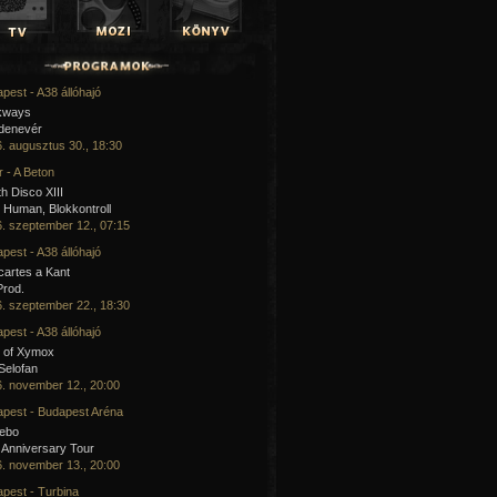
pest - A38 állóhajó
kways
 denevér
. augusztus 30., 18:30
 - A Beton
h Disco XIII
Human, Blokkontroll
. szeptember 12., 07:15
pest - A38 állóhajó
artes a Kant
Prod.
. szeptember 22., 18:30
pest - A38 állóhajó
 of Xymox
 Selofan
. november 12., 20:00
pest - Budapest Aréna
cebo
 Anniversary Tour
. november 13., 20:00
pest - Turbina