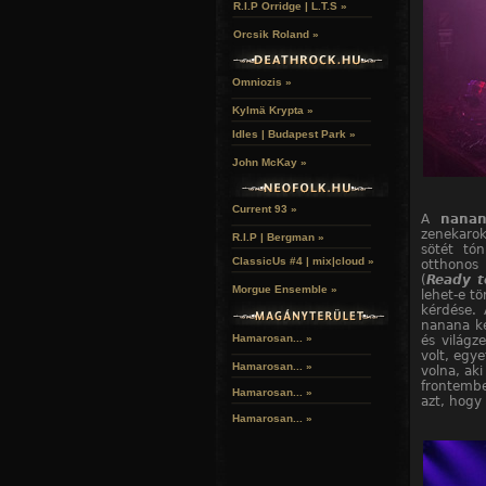
R.I.P Orridge | L.T.S »
Orcsik Roland »
Omniozis »
Kylmä Krypta »
Idles | Budapest Park »
John McKay »
Current 93 »
A
nana
zenekarok
R.I.P | Bergman »
sötét tó
ClassicUs #4 | mix|cloud »
otthonos
(
Ready t
Morgue Ensemble »
lehet-e t
kérdése.
nanana ké
Hamarosan... »
és világz
volt, egy
Hamarosan...
»
volna, aki
frontembe
Hamarosan...
»
azt, hogy
Hamarosan...
»