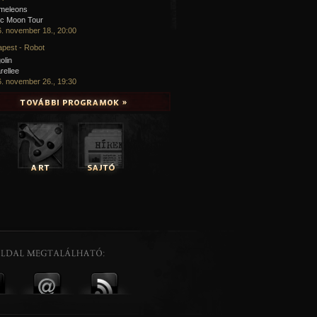
meleons
ic Moon Tour
. november 18., 20:00
pest - Robot
olin
rellee
. november 26., 19:30