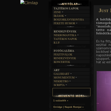
TAJTÉKOS LAPOK
Just 
ZENE
ÍRÁSOK
EGYÜTTESEK
BOSZORKÁNYKONYHA
A hétfő
IRODALOM
INTERJÚK
FEKETE HUMOR
tömegek
FILM
FORDÍTÁSOK
"mostoh
KÉPES
MŰVÉSZET
DALSZÖVEGEK
tette n
RENDEZVÉNYEK
SZÖVEGES
ÍRÁSTÖRTÉNET
felnőttk
NEKROMANTIKA
TAJTÉKOS NAPOK
AKTUÁLIS
És ha fit
R.I.P.
A MÚLT
ezúttal 
számomr
FOTÓGALÉRIA
biciklivel
FESZTIVÁLOK
napsüté
RENDEZVÉNYEK
szupport,
KONCERTEK
hát az es
ART
GALERIART
MONUMENTUM
ARTGALERI
NEKRETRO
TEMETŐK
KÉPREGÉNYEK
SCRIPTA
SZUBKULT
TEMPLOMOK
LAKÁSKULTS
NOVELLÁK
FEKETE LYUK
VÁRAK
VERSEK
RELIKVIÁK
HELYEK
HALÁLTÁNC
1 százalék »
Orridge | Napok Romjai »