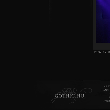
2026. 07. 0
Azért az 
előtt lé
megnézzük
sorakoz
térnyeré
lemálljon
billen a m
(fele arán
a
Wedne
Mustard k