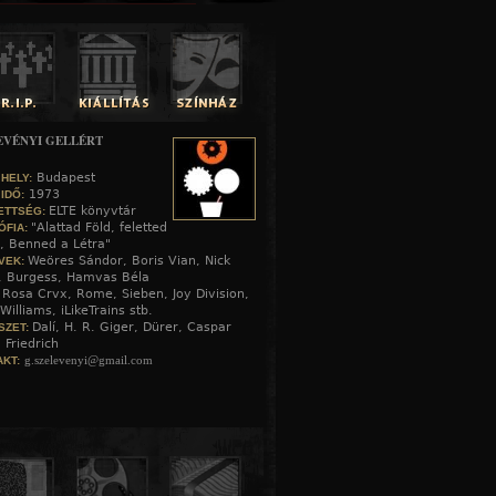
EVÉNYI GELLÉRT
Budapest
 HELY:
1973
 IDŐ:
ELTE könyvtár
ETTSÉG:
"Alattad Föld, feletted
ÓFIA:
, Benned a Létra"
Weöres Sándor, Boris Vian, Nick
VEK:
, Burgess, Hamvas Béla
Rosa Crvx, Rome, Sieben, Joy Division,
:
Williams, iLikeTrains stb.
Dalí, H. R. Giger, Dürer, Caspar
SZET:
 Friedrich
g.szelevenyi@gmail.com
KT: